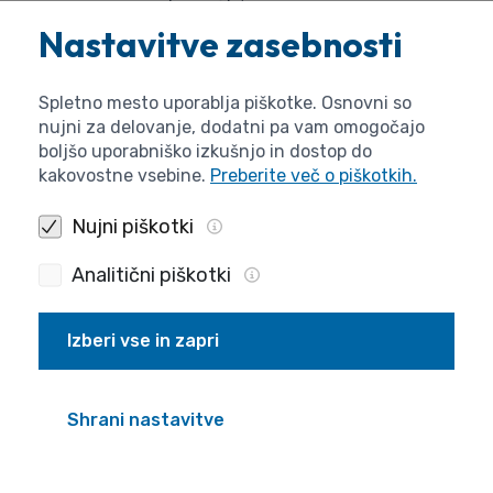
pripravlja predloge za oblikovanje in izvajanje
Nastavitve zasebnosti
ciljev ter instrumentov znanstvenoraziskovalne
politike;
Spletno mesto uporablja piškotke. Osnovni so
pripravlja poročila o rezultatih
nujni za delovanje, dodatni pa vam omogočajo
znanstvenoraziskovalne dejavnosti;
boljšo uporabniško izkušnjo in dostop do
kakovostne vsebine.
Preberite več o piškotkih.
opravlja druge naloge s področja evalvacijskih
postopkov agencije.
Nujni piškotki
(2) Način oblikovanja in podrobnejša opredelitev nalog
Analitični piškotki
znanstvenega sveta se določita v statutu agencije v
skladu s tem sklepom.
Izberi vse in zapri
29. člen
(stalna in občasna telesa znanstvenega sveta)
Shrani nastavitve
(1) Znanstveni svet lahko ustanovi stalna strokovna
telesa in zunanje ekspertne panele za izvajanje nalog