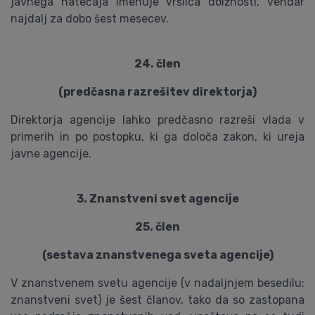
javnega natečaja imenuje vršilca dolžnosti, vendar
najdalj za dobo šest mesecev.
24. člen
(predčasna razrešitev direktorja)
Direktorja agencije lahko predčasno razreši vlada v
primerih in po postopku, ki ga določa zakon, ki ureja
javne agencije.
3. Znanstveni svet agencije
25. člen
(sestava znanstvenega sveta agencije)
V znanstvenem svetu agencije (v nadaljnjem besedilu:
znanstveni svet) je šest članov, tako da so zastopana