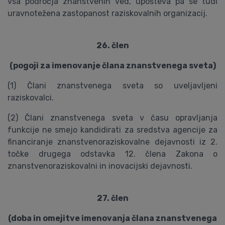
vsa področja znanstvenih ved, upošteva pa se tudi
uravnotežena zastopanost raziskovalnih organizacij.
26. člen
(pogoji za imenovanje člana znanstvenega sveta)
(1) Člani znanstvenega sveta so uveljavljeni
raziskovalci.
(2) Člani znanstvenega sveta v času opravljanja
funkcije ne smejo kandidirati za sredstva agencije za
financiranje znanstvenoraziskovalne dejavnosti iz 2.
točke drugega odstavka 12. člena Zakona o
znanstvenoraziskovalni in inovacijski dejavnosti.
27. člen
(doba in omejitve imenovanja člana znanstvenega