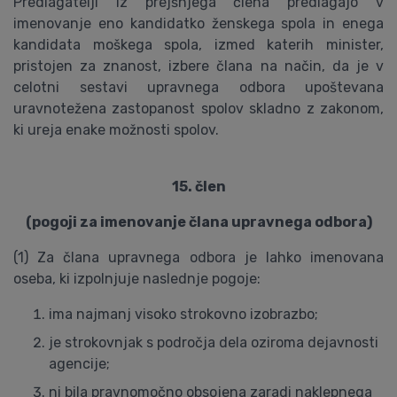
Predlagatelji iz prejšnjega člena predlagajo v
imenovanje eno kandidatko ženskega spola in enega
kandidata moškega spola, izmed katerih minister,
pristojen za znanost, izbere člana na način, da je v
celotni sestavi upravnega odbora upoštevana
uravnotežena zastopanost spolov skladno z zakonom,
ki ureja enake možnosti spolov.
15. člen
(pogoji za imenovanje člana upravnega odbora)
(1) Za člana upravnega odbora je lahko imenovana
oseba, ki izpolnjuje naslednje pogoje:
ima najmanj visoko strokovno izobrazbo;
je strokovnjak s področja dela oziroma dejavnosti
agencije;
ni bila pravnomočno obsojena zaradi naklepnega