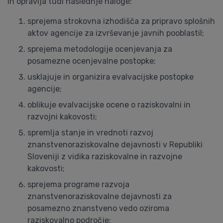
in opravlja tudi naslednje naloge:
sprejema strokovna izhodišča za pripravo splošnih
aktov agencije za izvrševanje javnih pooblastil;
sprejema metodologije ocenjevanja za
posamezne ocenjevalne postopke;
usklajuje in organizira evalvacijske postopke
agencije;
oblikuje evalvacijske ocene o raziskovalni in
razvojni kakovosti;
spremlja stanje in vrednoti razvoj
znanstvenoraziskovalne dejavnosti v Republiki
Sloveniji z vidika raziskovalne in razvojne
kakovosti;
sprejema programe razvoja
znanstvenoraziskovalne dejavnosti za
posamezno znanstveno vedo oziroma
raziskovalno področje;