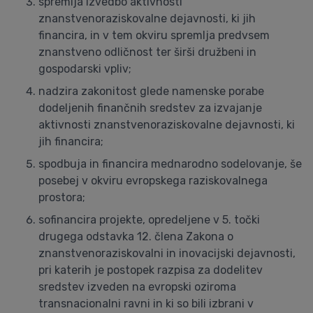
spremlja izvedbo aktivnosti
znanstvenoraziskovalne dejavnosti, ki jih
financira, in v tem okviru spremlja predvsem
znanstveno odličnost ter širši družbeni in
gospodarski vpliv;
nadzira zakonitost glede namenske porabe
dodeljenih finančnih sredstev za izvajanje
aktivnosti znanstvenoraziskovalne dejavnosti, ki
jih financira;
spodbuja in financira mednarodno sodelovanje, še
posebej v okviru evropskega raziskovalnega
prostora;
sofinancira projekte, opredeljene v 5. točki
drugega odstavka 12. člena Zakona o
znanstvenoraziskovalni in inovacijski dejavnosti,
pri katerih je postopek razpisa za dodelitev
sredstev izveden na evropski oziroma
transnacionalni ravni in ki so bili izbrani v