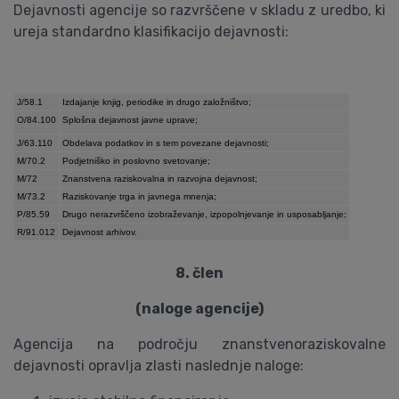
Dejavnosti agencije so razvrščene v skladu z uredbo, ki
ureja standardno klasifikacijo dejavnosti:
J/58.1
Izdajanje knjig, periodike in drugo založništvo;
O/84.100
Splošna dejavnost javne uprave;
J/63.110
Obdelava podatkov in s tem povezane dejavnosti;
M/70.2
Podjetniško in poslovno svetovanje;
M/72
Znanstvena raziskovalna in razvojna dejavnost;
M/73.2
Raziskovanje trga in javnega mnenja;
P/85.59
Drugo nerazvrščeno izobraževanje, izpopolnjevanje in usposabljanje;
R/91.012
Dejavnost arhivov.
8. člen
(naloge agencije)
Agencija na področju znanstvenoraziskovalne
dejavnosti opravlja zlasti naslednje naloge: