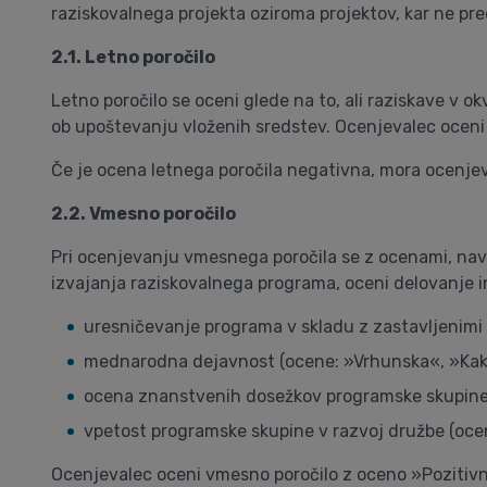
raziskovalnega projekta oziroma projektov, kar ne pr
2.1. Letno poročilo
Letno poročilo se oceni glede na to, ali raziskave v 
ob upoštevanju vloženih sredstev. Ocenjevalec oceni 
Če je ocena letnega poročila negativna, mora ocenje
2.2. Vmesno poročilo
Pri ocenjevanju vmesnega poročila se z ocenami, nave
izvajanja raziskovalnega programa, oceni delovanje 
uresničevanje programa v skladu z zastavljenimi 
mednarodna dejavnost (ocene: »Vrhunska«, »Kak
ocena znanstvenih dosežkov programske skupine
vpetost programske skupine v razvoj družbe (oc
Ocenjevalec oceni vmesno poročilo z oceno »Pozitiv