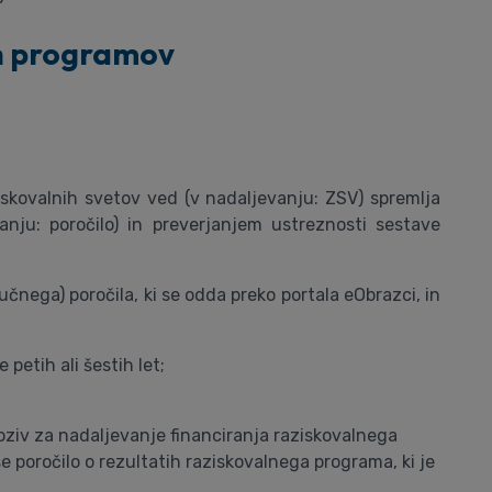
ih programov
iskovalnih svetov ved (v nadaljevanju: ZSV) spremlja
nju: poročilo) in preverjanjem ustreznosti sestave
nega) poročila, ki se odda preko portala eObrazci, in
petih ali šestih let;
 poziv za nadaljevanje financiranja raziskovalnega
e poročilo o rezultatih raziskovalnega programa, ki je