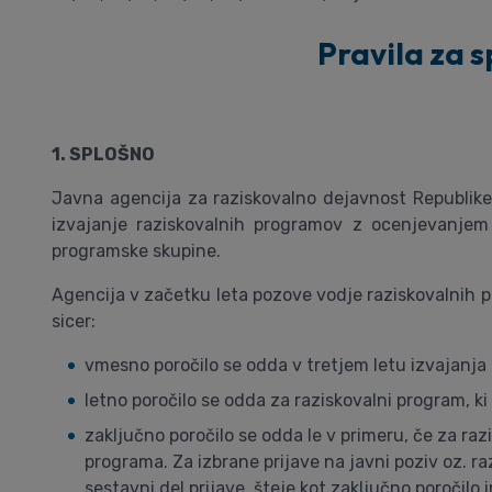
Pravila za 
1. SPLOŠNO
Javna agencija za raziskovalno dejavnost Republike 
izvajanje raziskovalnih programov z ocenjevanjem 
programske skupine.
Agencija v začetku leta pozove vodje raziskovalnih p
sicer:
vmesno poročilo se odda v tretjem letu izvajanja r
letno poročilo se odda za raziskovalni program, ki 
zaključno poročilo se odda le v primeru, če za raz
programa. Za izbrane prijave na javni poziv oz. r
sestavni del prijave, šteje kot zaključno poročilo