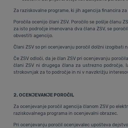
Za raziskovalne programe, ki jih agencija financira za o
Poročila ocenijo člani ZSV. Poročilo se pošlje članu 
za isto področje imenovana dva člana ZSV, se poroči
obvestiti agencijo.
Člani ZSV so pri ocenjevanju poročil dolžni izogibati n
Če ZSV odloči, da je član ZSV pri ocenjevanju poročila
člani ZSV ni drugega člana za ustrezno področje, la
strokovnjak za to področje in ni v navzkrižju intereso
2. OCENJEVANJE POROČIL
Za ocenjevanje poročil agencija članom ZSV po elektr
raziskovalnega programa in ocenjevalni obrazec.
Pri ocenjevanju poročil ocenjevalec upošteva dejstvo,