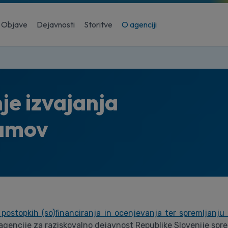
Objave
Dejavnosti
Storitve
O agenciji
je izvajanja
ramov
o postopkih (so)financiranja in ocenjevanja ter spremljanju
 agencije za raziskovalno dejavnost Republike Slovenije spr