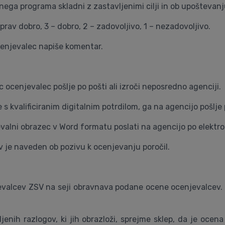
lnega programa skladni z zastavljenimi cilji in ob upoštevan
prav dobro, 3 – dobro, 2 – zadovoljivo, 1 – nezadovoljivo.
cenjevalec napiše komentar.
 ocenjevalec pošlje po pošti ali izroči neposredno agenciji.
 kvalificiranim digitalnim potrdilom, ga na agencijo pošlje p
alni obrazec v Word formatu poslati na agencijo po elektron
v je naveden ob pozivu k ocenjevanju poročil.
evalcev ZSV na seji obravnava podane ocene ocenjevalcev. 
nih razlogov, ki jih obrazloži, sprejme sklep, da je ocena p