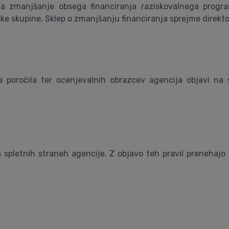
ga zmanjšanje obsega financiranja raziskovalnega progr
e skupine. Sklep o zmanjšanju financiranja sprejme direkto
poročila ter ocenjevalnih obrazcev agencija objavi na 
a spletnih straneh agencije. Z objavo teh pravil prenehajo v