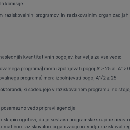
a komisije.
 raziskovalnih programov in raziskovalnim organizacijah 
aslednjih kvantitativnih pogojev, kar velja za vse vede:
ovalnega programa) mora izpolnjevati pogoj A' ≥ 25 ali A'' > 0
skovalnega programa) mora izpolnjevati pogoj A1/2 ≥ 25.
n doktorandi, ki sodelujejo v raziskovalnem programu, ne šte
 posamezno vedo pripravi agencija.
h skupin ugotovi, da je sestava programske skupine neust
i matično raziskovalno organizacijo in vodjo raziskovaln