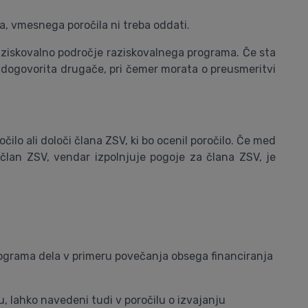
anja, vmesnega poročila ni treba oddati.
 raziskovalno področje raziskovalnega programa. Če sta
 dogovorita drugače, pri čemer morata o preusmeritvi
ilo ali določi člana ZSV, ki bo ocenil poročilo. Če med
 član ZSV, vendar izpolnjuje pogoje za člana ZSV, je
programa dela v primeru povečanja obsega financiranja
, lahko navedeni tudi v poročilu o izvajanju