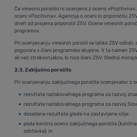
Če vmesno poročilo ni ocenjeno z oceno »Pozitivna«, m
oceni »Pozitivna«. Agencija o oceni in priporočilu ZS
dneh od prejema priporočil ZSV. Ocene vmesnih poročil
programov.
Pri ocenjevanju vmesnih poročil se lahko ZSV odloči
pogovora s člani programske skupine. V ta namen ZSV o
ali več strokovnjakov, ki niso člani ZSV. Slednji moraj
2.3. Zaključno poročilo
Pri ocenjevanju zaključnega poročila ocenjevalec z 
rezultate raziskovalnega programa za razvoj zna
rezultate raziskovalnega programa za razvoj Slov
dosežene rezultate glede na zastavljene cilje;
poda končno oceno zaključnega poročila (končna o
odstavka); in