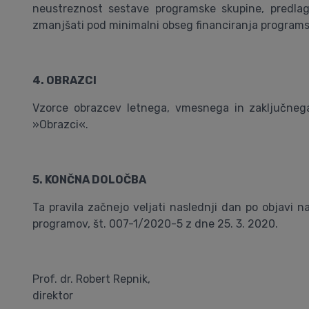
neustreznost sestave programske skupine, predla
zmanjšati pod minimalni obseg financiranja programsk
4. OBRAZCI
Vzorce obrazcev letnega, vmesnega in zaključnega 
»Obrazci«.
5. KONČNA DOLOČBA
Ta pravila začnejo veljati naslednji dan po objavi n
programov, št. 007-1/2020-5 z dne 25. 3. 2020.
Prof. dr. Robert Repnik,
direktor