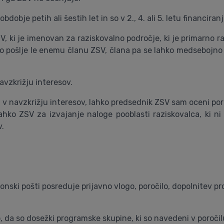
bdobje petih ali šestih let in so v 2., 4. ali 5. letu financir
ZSV, ki je imenovan za raziskovalno področje, ki je primarno
lo pošlje le enemu članu ZSV, člana pa se lahko medsebojno
avzkrižju interesov.
 v navzkrižju interesov, lahko predsednik ZSV sam oceni poroč
hko ZSV za izvajanje naloge pooblasti raziskovalca, ki ni
v.
onski pošti posreduje prijavno vlogo, poročilo, dopolnitev 
 da so dosežki programske skupine, ki so navedeni v poročilu