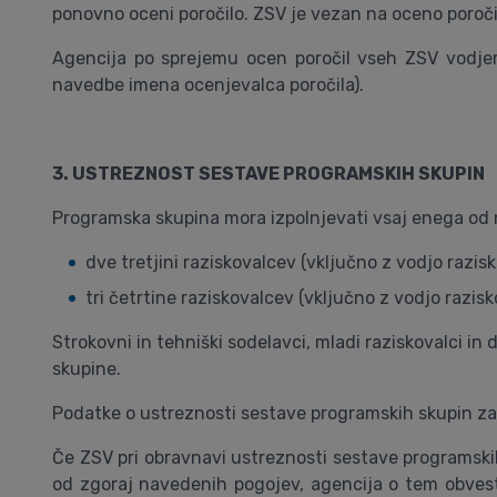
ponovno oceni poročilo. ZSV je vezan na oceno poročil
Agencija po sprejemu ocen poročil vseh ZSV vodjem
navedbe imena ocenjevalca poročila).
3. USTREZNOST SESTAVE PROGRAMSKIH SKUPIN
Programska skupina mora izpolnjevati vsaj enega od n
dve tretjini raziskovalcev (vključno z vodjo razisk
tri četrtine raziskovalcev (vključno z vodjo razi
Strokovni in tehniški sodelavci, mladi raziskovalci i
skupine.
Podatke o ustreznosti sestave programskih skupin za
Če ZSV pri obravnavi ustreznosti sestave programski
od zgoraj navedenih pogojev, agencija o tem obvest