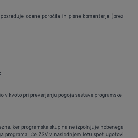
posreduje ocene poročila in pisne komentarje (brez
;
jejo v kvoto pri preverjanju pogoja sestave programske
rezna, ker programska skupina ne izpolnjuje nobenega
ega programa. Če ZSV v naslednjem letu spet ugotovi