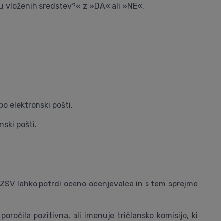
ju vloženih sredstev?« z »DA« ali »NE«.
o elektronski pošti.
ski pošti.
ZSV lahko potrdi oceno ocenjevalca in s tem sprejme
oročila pozitivna, ali imenuje tričlansko komisijo, ki