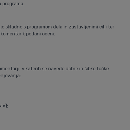
a programa.
o skladno s programom dela in zastavljenimi cilji ter
 komentar k podani oceni.
entarji, v katerih se navede dobre in šibke točke
enjevanja:
a«);