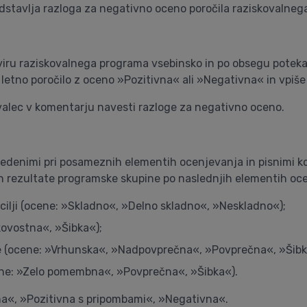
edstavlja razloga za negativno oceno poročila raziskovalneg
okviru raziskovalnega programa vsebinsko in po obsegu potekaj
letno poročilo z oceno »Pozitivna« ali »Negativna« in vpiše
valec v komentarju navesti razloge za negativno oceno.
denimi pri posameznih elementih ocenjevanja in pisnimi kom
in rezultate programske skupine po naslednjih elementih oc
cilji (ocene: »Skladno«, »Delno skladno«, »Neskladno«);
ovostna«, »Šibka«);
 (ocene: »Vrhunska«, »Nadpovprečna«, »Povprečna«, »Šibk
ene: »Zelo pomembna«, »Povprečna«, »Šibka«).
na«, »Pozitivna s pripombami«, »Negativna«.