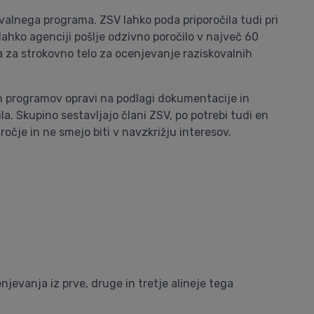
valnega programa. ZSV lahko poda priporočila tudi pri
lahko agenciji pošlje odzivno poročilo v največ 60
a za strokovno telo za ocenjevanje raziskovalnih
ih programov opravi na podlagi dokumentacije in
. Skupino sestavljajo člani ZSV, po potrebi tudi en
ročje in ne smejo biti v navzkrižju interesov.
evanja iz prve, druge in tretje alineje tega