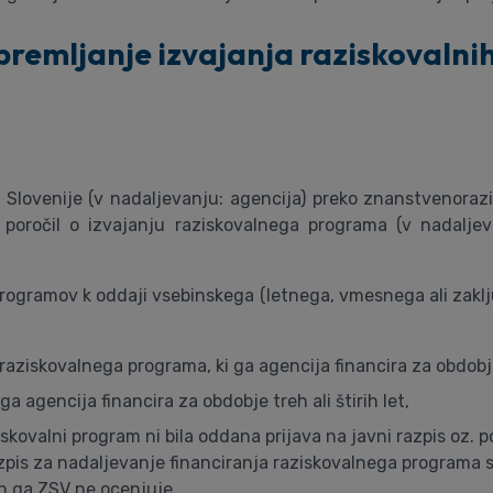
spremljanje izvajanja raziskovaln
Slovenije (v nadaljevanju: agencija) preko znanstvenoraz
poročil o izvajanju raziskovalnega programa (v nadaljeva
rogramov k oddaji vsebinskega (letnega, vmesnega ali zaključ
aziskovalnega programa, ki ga agencija financira za obdobje 
ga agencija financira za obdobje treh ali štirih let,
iskovalni program ni bila oddana prijava na javni razpis oz.
azpis za nadaljevanje financiranja raziskovalnega programa s
 in ga ZSV ne ocenjuje.