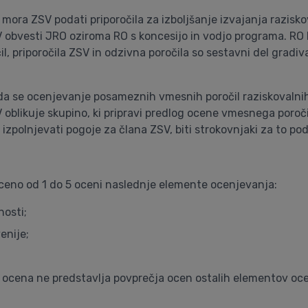
ora ZSV podati priporočila za izboljšanje izvajanja razisko
V obvesti JRO oziroma RO s koncesijo in vodjo programa. RO 
, priporočila ZSV in odzivna poročila so sestavni del gradiv
, da se ocenjevanje posameznih vmesnih poročil raziskovaln
blikuje skupino, ki pripravi predlog ocene vmesnega poročila
o izpolnjevati pogoje za člana ZSV, biti strokovnjaki za to pod
oceno od 1 do 5 oceni naslednje elemente ocenjevanja:
nosti;
enije;
cena ne predstavlja povprečja ocen ostalih elementov ocenj