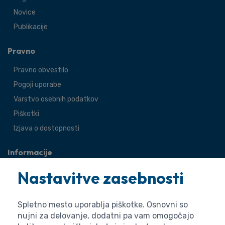
Novice
Publikacije
Pravno
Pravno obvestilo
Pogoji uporabe
Varstvo osebnih podatkov
Piškotki
Izjava o dostopnosti
Informacije
O agenciji
Nastavitve zasebnosti
Splošne zadeve
Pravne zadeve
Spletno mesto uporablja piškotke. Osnovni so
nujni za delovanje, dodatni pa vam omogočajo