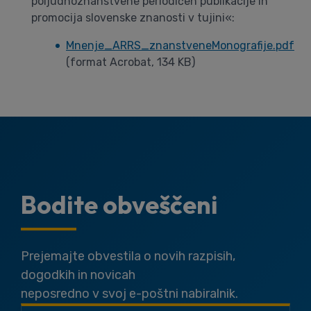
poljudnoznanstvene periodičen publikacije in
promocija slovenske znanosti v tujini«:
Mnenje_ARRS_znanstveneMonografije.pdf
(format Acrobat, 134 KB)
Bodite obveščeni
Prejemajte obvestila o novih razpisih,
dogodkih in novicah
neposredno v svoj e-poštni nabiralnik.