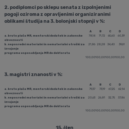
2. podiplomci po sklepu senata z izpolnjenimi
pogoji oziroma z opravljenimi organiziranimi
oblikami študija na 3. bolonjski stopnji v %:
A
B
C
D
a. bruto plača MR, mentorski dodatek in zakonske
78,14
71,72
65,60
60,39
obveznosti
b. neposredni materialni in nematerialni stroški za
21,86
28,28
34,40
39,61
izvajanje
programa usposabljanja MR do doktorata
100,00
100,00
100,00
100,00
3. magistri znanosti v %:
A
B
C
D
a. bruto plača MR, mentorski dodatek in zakonske
79,37
73,19
67,25
62,14
obveznosti
b. neposredni materialni in nematerialni stroški za
20,63
26,81
32,75
37,86
izvajanje
programa usposabljanja MR do doktorata
100,00
100,00
100,00
100,00
15. člen