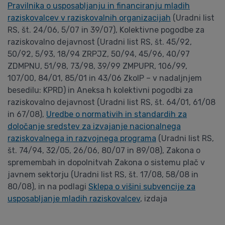
Pravilnika o usposabljanju in financiranju mladih
raziskovalcev v raziskovalnih organizacijah
(Uradni list
RS, št. 24/06, 5/07 in 39/07), Kolektivne pogodbe za
raziskovalno dejavnost (Uradni list RS, št. 45/92,
50/92, 5/93, 18/94 ZRPJZ, 50/94, 45/96, 40/97
ZDMPNU, 51/98, 73/98, 39/99 ZMPUPR, 106/99,
107/00, 84/01, 85/01 in 43/06 ZkolP – v nadaljnjem
besedilu: KPRD) in Aneksa h kolektivni pogodbi za
raziskovalno dejavnost (Uradni list RS, št. 64/01, 61/08
in 67/08),
Uredbe o normativih in standardih za
določanje sredstev za izvajanje nacionalnega
raziskovalnega in razvojnega programa
(Uradni list RS,
št. 74/94, 32/05, 26/06, 80/07 in 89/08), Zakona o
spremembah in dopolnitvah Zakona o sistemu plač v
javnem sektorju (Uradni list RS, št. 17/08, 58/08 in
80/08), in na podlagi
Sklepa o višini subvencije za
usposabljanje mladih raziskovalcev
, izdaja