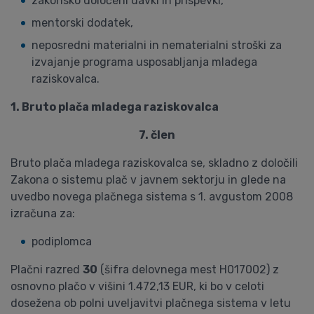
zakonsko določeni davki in prispevki,
mentorski dodatek,
neposredni materialni in nematerialni stroški za
izvajanje programa usposabljanja mladega
raziskovalca.
1. Bruto plača mladega raziskovalca
7. člen
Bruto plača mladega raziskovalca se, skladno z določili
Zakona o sistemu plač v javnem sektorju in glede na
uvedbo novega plačnega sistema s 1. avgustom 2008
izračuna za:
podiplomca
Plačni razred
30
(šifra delovnega mest H017002) z
osnovno plačo v višini 1.472,13 EUR, ki bo v celoti
dosežena ob polni uveljavitvi plačnega sistema v letu