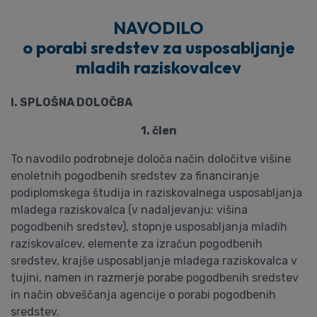
NAVODILO
o porabi sredstev za usposabljanje
mladih raziskovalcev
I. SPLOŠNA DOLOČBA
1. člen
To navodilo podrobneje določa način določitve višine
enoletnih pogodbenih sredstev za financiranje
podiplomskega študija in raziskovalnega usposabljanja
mladega raziskovalca (v nadaljevanju: višina
pogodbenih sredstev), stopnje usposabljanja mladih
raziskovalcev, elemente za izračun pogodbenih
sredstev, krajše usposabljanje mladega raziskovalca v
tujini, namen in razmerje porabe pogodbenih sredstev
in način obveščanja agencije o porabi pogodbenih
sredstev.