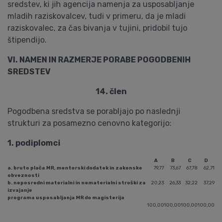
sredstev, ki jih agencija namenja za usposabljanje
mladih raziskovalcev, tudi v primeru, da je mladi
raziskovalec, za čas bivanja v tujini, pridobil tujo
štipendijo.
VI. NAMEN IN RAZMERJE PORABE POGODBENIH
SREDSTEV
14. člen
Pogodbena sredstva se porabljajo po naslednji
strukturi za posamezno cenovno kategorijo:
1. podiplomci
A
B
C
D
a. bruto plača MR, mentorski dodatek in zakonske
79,77
73,67
67,78
62,71
obveznosti
b. neposredni materialni in nematerialni stroški za
20,23
26,33
32,22
37,29
izvajanje
programa usposabljanja MR do magisterija
100,00
100,00
100,00
100,00