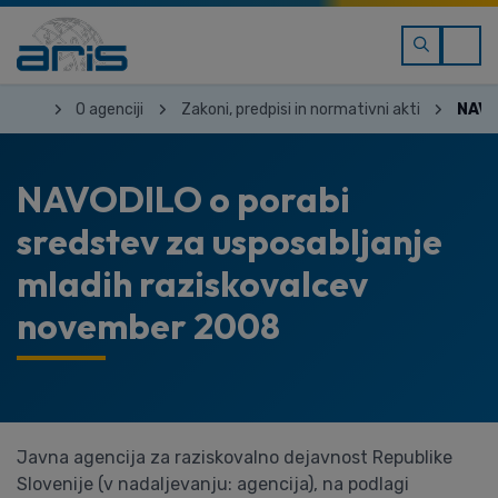
O agenciji
Zakoni, predpisi in normativni akti
NAVO
NAVODILO o porabi
sredstev za usposabljanje
mladih raziskovalcev
november 2008
Javna agencija za raziskovalno dejavnost Republike
Slovenije (v nadaljevanju: agencija), na podlagi