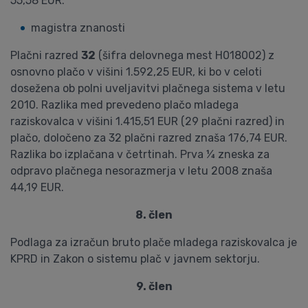
55,58 EUR.
magistra znanosti
Plačni razred
32
(šifra delovnega mest H018002) z
osnovno plačo v višini 1.592,25 EUR, ki bo v celoti
dosežena ob polni uveljavitvi plačnega sistema v letu
2010. Razlika med prevedeno plačo mladega
raziskovalca v višini 1.415,51 EUR (29 plačni razred) in
plačo, določeno za 32 plačni razred znaša 176,74 EUR.
Razlika bo izplačana v četrtinah. Prva ¼ zneska za
odpravo plačnega nesorazmerja v letu 2008 znaša
44,19 EUR.
8. člen
Podlaga za izračun bruto plače mladega raziskovalca je
KPRD in Zakon o sistemu plač v javnem sektorju.
9. člen