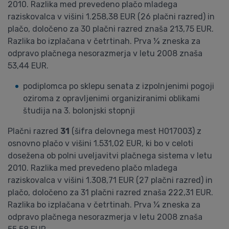
2010. Razlika med prevedeno plačo mladega
raziskovalca v višini 1.258,38 EUR (26 plačni razred) in
plačo, določeno za 30 plačni razred znaša 213,75 EUR.
Razlika bo izplačana v četrtinah. Prva ¼ zneska za
odpravo plačnega nesorazmerja v letu 2008 znaša
53,44 EUR.
podiplomca po sklepu senata z izpolnjenimi pogoji
oziroma z opravljenimi organiziranimi oblikami
študija na 3. bolonjski stopnji
Plačni razred
31
(šifra delovnega mest H017003) z
osnovno plačo v višini 1.531,02 EUR, ki bo v celoti
dosežena ob polni uveljavitvi plačnega sistema v letu
2010. Razlika med prevedeno plačo mladega
raziskovalca v višini 1.308,71 EUR (27 plačni razred) in
plačo, določeno za 31 plačni razred znaša 222,31 EUR.
Razlika bo izplačana v četrtinah. Prva ¼ zneska za
odpravo plačnega nesorazmerja v letu 2008 znaša