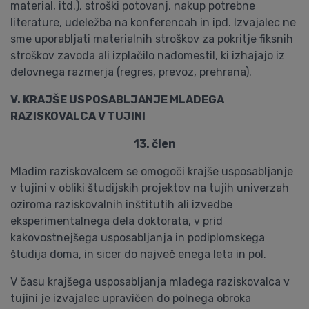
material, itd.), stroški potovanj, nakup potrebne
literature, udeležba na konferencah in ipd. Izvajalec ne
sme uporabljati materialnih stroškov za pokritje fiksnih
stroškov zavoda ali izplačilo nadomestil, ki izhajajo iz
delovnega razmerja (regres, prevoz, prehrana).
V. KRAJŠE USPOSABLJANJE MLADEGA
RAZISKOVALCA V TUJINI
13. člen
Mladim raziskovalcem se omogoči krajše usposabljanje
v tujini v obliki študijskih projektov na tujih univerzah
oziroma raziskovalnih inštitutih ali izvedbe
eksperimentalnega dela doktorata, v prid
kakovostnejšega usposabljanja in podiplomskega
študija doma, in sicer do največ enega leta in pol.
V času krajšega usposabljanja mladega raziskovalca v
tujini je izvajalec upravičen do polnega obroka