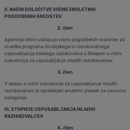
II. NAČIN DOLOČITVE VIŠINE ENOLETNIH
POGODBENIH SREDSTEV
2. člen
Agencija letno usklajuje višino pogodbenih sredstev za
izvedbo programa študijskega in raziskovalnega
usposabljanja mladega raziskovalca s Sklepom o višini
subvencije za usposabljanje mladih raziskovalcev.
3. člen
V sklepu o višini subvencije za usposabljanje mladih
raziskovalcev je opredeljen enoletni znesek za cenovno
kategorijo.
III. STOPNJE USPOSABLJANJA MLADIH
RAZISKOVALCEV
4. člen