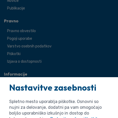
Novice
Publikacije
Pravno
Pravno obvestilo
Pogoji uporabe
Varstvo osebnih podatkov
Piškotki
Izjava o dostopnosti
Informacije
O agenciji
Nastavitve zasebnosti
Splošne zadeve
Pravne zadeve
Spletno mesto uporablja piškotke. Osnovni so
nujni za delovanje, dodatni pa vam omogočajo
boljšo uporabniško izkušnjo in dostop do