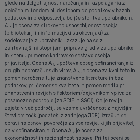
glede na dolgotrajnost naročanja in razpolaganja z
določenim fondom ali dostopom do podatkov v bazah
podatkov in predpostavlja boljše storitve uporabnikom.
A
je ocena za strokovno usposobljenost osebja
4
(bibliotekarji in informacijski strokovnjaki) za
sodelovanje z uporabniki, izkazuje pa se z
zahtevnejšimi stopnjami priprave gradiv za uporabnike
in k temu primerno kadrovsko sestavo osebja
prijavitelja. Ocena A
upošteva obseg sofinanciranja iz
5
drugih neproračunskih virov, A
je ocena za kvaliteto in
6
pomen naročene tuje znanstvene literature in baz
podatkov, pri čemer se kvaliteta in pomen merita pri
znanstvenih revijah s faktorjem/dejavnikom vpliva za
posamezno področje (za SCIE in SSCI). Če je revija
zajeta v več področij, se vzame uvrščenost z najvišjim
številom točk (podatek iz zadnjega JCR). Izračun se
opravi na osnovi povprečja za vse revije, ki jih prijavitelj
da v sofinanciranje. Ocena A
je ocena za
7
ekonomičnost in racionalnost nabave. Pri tej oceni se