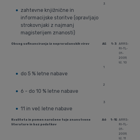
3
zahtevne knjižnične in
informacijske storitve (opravljajo
strokovnjaki z najmanj
magisterijem znanosti)
Obseg sofinanciranja iz neproračunskih virov
A5
1-3
ARRS-
RI-TL-
01-
2009,
tč. 10
1
do 5 % letne nabave
2
6 - do 10 % letne nabave
3
11 in več letne nabave
Kvaliteta in pomen naročene tuje znanstvene
A6
1-15
ARRS-
literature in baz podatkov
RI-TL-
01-
2009,
tč. 11