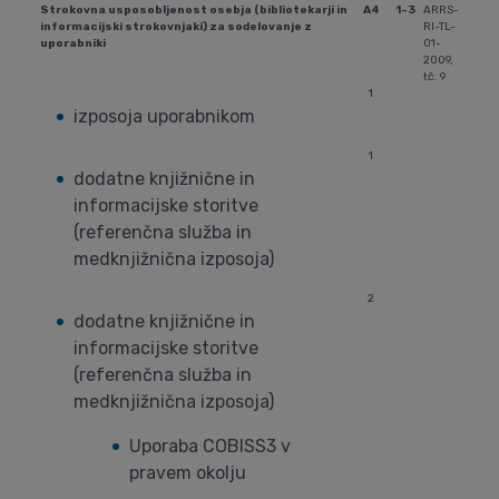
Strokovna usposobljenost osebja (bibliotekarji in
A4
1-3
ARRS-
informacijski strokovnjaki) za sodelovanje z
RI-TL-
uporabniki
01-
2009,
tč. 9
1
izposoja uporabnikom
1
dodatne knjižnične in
informacijske storitve
(referenčna služba in
medknjižnična izposoja)
2
dodatne knjižnične in
informacijske storitve
(referenčna služba in
medknjižnična izposoja)
Uporaba COBISS3 v
pravem okolju