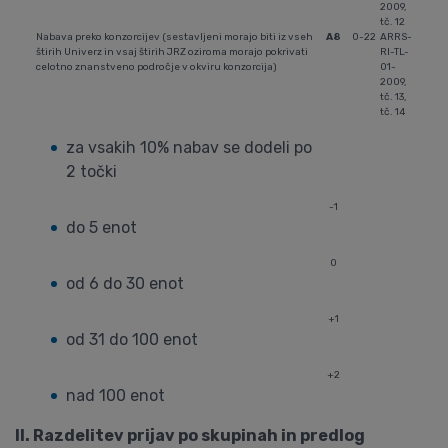
2009,
tč. 12
Nabava preko konzorcijev (sestavljeni morajo biti iz vseh
A8
0-22
ARRS-
štirih Univerz in vsaj štirih JRZ oziroma morajo pokrivati
RI-TL-
celotno znanstveno področje v okviru konzorcija)
01-
2009,
tč. 13,
tč. 14
za vsakih 10% nabav se dodeli po
2 točki
-1
do 5 enot
0
od 6 do 30 enot
+1
od 31 do 100 enot
+2
nad 100 enot
II. Razdelitev prijav po skupinah in predlog