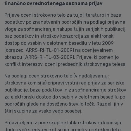
finančno ovrednotenega seznama prijav
Prijave oceni strokovno telo za tujo literaturo in baze
podatkov po znanstvenih področjih na podlagi prijavne
vloge za sofinanciranje nakupa tujih serijskih publikacij,
baz podatkov in stroškov konzorcija za elektronski
dostop do vsebin v celotnem besedilu v letu 2009
(obrazec: ARRS-RI-TL-01-2009) na ocenjevalnem
obrazcu (ARRS-RI-TL-03-2009). Prijave, ki pomenijo
konflikt interesov, oceni predsednik strokovnega telesa.
Na podlagi ocen strokovno telo (v nadaljevanju:
strokovna komisija) pripravi vrstni red prijav za serijske
publikacije, baze podatkov in za sofinanciranje stroškov
za elektronski dostop do vsebin v celotnem besedilu po
področjih glede na doseženo število točk. Razdeli jih v
štiri skupine za vsako vedo posebej.
Prijaviteljem iz prve skupine lahko strokovna komisija
dodeli več sredstev, kot so jih prejeli v preteklem letu,