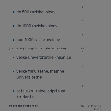
3
do 500 raziskovalcev
4
do 1000 raziskovalcev
5
nad 1000 raziskovalcev
(velikost knjižnice glede na knjižnično gradivo)
1-3
3
velike univerzitetne knjižnice
2
velike fakultetne, majhne
univerzitetne
1
ostale knjižnice, odprte za
študente
Pogostnost uporabe
A2
0-8
ARRS-
RI-TL-