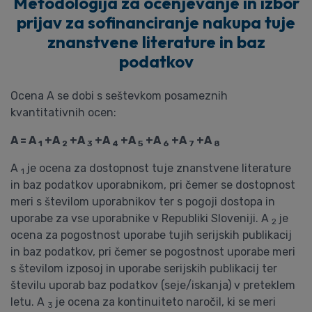
Metodologija za ocenjevanje in izbor
prijav za sofinanciranje nakupa tuje
znanstvene literature in baz
podatkov
Ocena A se dobi s seštevkom posameznih
kvantitativnih ocen:
A = A
+A
+A
+A
+A
+A
+A
+A
1
2
3
4
5
6
7
8
A
je ocena za dostopnost tuje znanstvene literature
1
in baz podatkov uporabnikom, pri čemer se dostopnost
meri s številom uporabnikov ter s pogoji dostopa in
uporabe za vse uporabnike v Republiki Sloveniji. A
je
2
ocena za pogostnost uporabe tujih serijskih publikacij
in baz podatkov, pri čemer se pogostnost uporabe meri
s številom izposoj in uporabe serijskih publikacij ter
številu uporab baz podatkov (seje/iskanja) v preteklem
letu. A
je ocena za kontinuiteto naročil, ki se meri
3