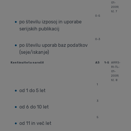
01-
2009,
tč. 7
0-5
po številu izposoj in uporabe
serijskih publikacij
0-3
po številu uporab baz podatkov
(seje/iskanje)
Kontinuiteta naročil
A3
1-5
ARRS-
RI-TL-
01-
2009,
tč. 8
1
od 1 do 5 let
3
od 6 do 10 let
5
od 11 in več let