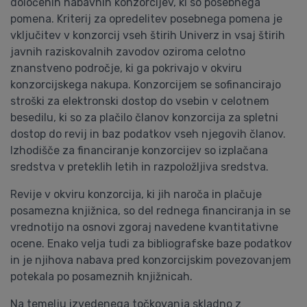
določenih nabavnih konzorcijev, ki so posebnega
pomena. Kriterij za opredelitev posebnega pomena je
vključitev v konzorcij vseh štirih Univerz in vsaj štirih
javnih raziskovalnih zavodov oziroma celotno
znanstveno področje, ki ga pokrivajo v okviru
konzorcijskega nakupa. Konzorcijem se sofinancirajo
stroški za elektronski dostop do vsebin v celotnem
besedilu, ki so za plačilo članov konzorcija za spletni
dostop do revij in baz podatkov vseh njegovih članov.
Izhodišče za financiranje konzorcijev so izplačana
sredstva v preteklih letih in razpoložljiva sredstva.
Revije v okviru konzorcija, ki jih naroča in plačuje
posamezna knjižnica, so del rednega financiranja in se
vrednotijo na osnovi zgoraj navedene kvantitativne
ocene. Enako velja tudi za bibliografske baze podatkov
in je njihova nabava pred konzorcijskim povezovanjem
potekala po posameznih knjižnicah.
Na temelju izvedenega točkovanja skladno z