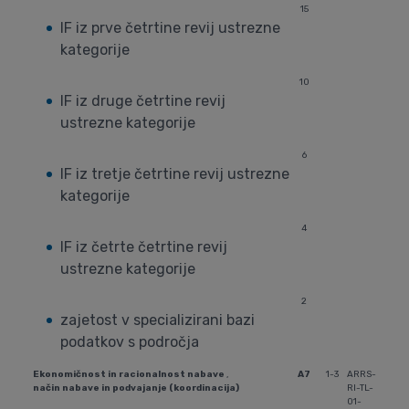
15
IF iz prve četrtine revij ustrezne
kategorije
10
IF iz druge četrtine revij
ustrezne kategorije
6
IF iz tretje četrtine revij ustrezne
kategorije
4
IF iz četrte četrtine revij
ustrezne kategorije
2
zajetost v specializirani bazi
podatkov s področja
Ekonomičnost in racionalnost nabave
,
A7
1-3
ARRS-
način nabave in podvajanje (koordinacija)
RI-TL-
01-