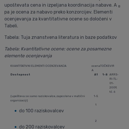
upoštevata cena in izpeljana koordinacija nabave. A
8
pa je ocena za nabavo preko konzorcijev. Elementi
ocenjevanja za kvantitativne ocene so določeni v
Tabeli.
Tabela: Tuja znanstvena literatura in baze podatkov
Tabela: Kvantitativne ocene: ocene za posamezne
elemente ocenjevanja
KVANTITATIVNI ELEMENTI OCENJEVANJA
ocena
TOČKE
VIR
A
Dostopnost
A1
1-8
ARRS-
RI-TL-
01-
2009,
tč. 6
(upošteva se samo raziskovalce, zaposlene v matični
1-5
organizaciji)
1
do 100 raziskovalcev
2
do 200 raziskovalcev