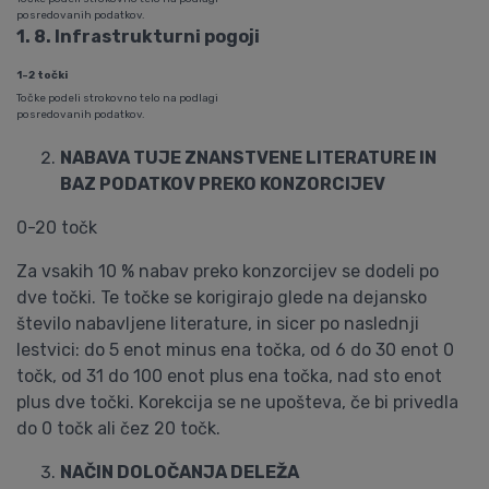
posredovanih podatkov.
1. 8. Infrastrukturni pogoji
1-2 točki
Točke podeli strokovno telo na podlagi
posredovanih podatkov.
NABAVA TUJE ZNANSTVENE LITERATURE IN
BAZ PODATKOV PREKO KONZORCIJEV
0-20 točk
Za vsakih 10 % nabav preko konzorcijev se dodeli po
dve točki. Te točke se korigirajo glede na dejansko
število nabavljene literature, in sicer po naslednji
lestvici: do 5 enot minus ena točka, od 6 do 30 enot 0
točk, od 31 do 100 enot plus ena točka, nad sto enot
plus dve točki. Korekcija se ne upošteva, če bi privedla
do 0 točk ali čez 20 točk.
NAČIN DOLOČANJA DELEŽA