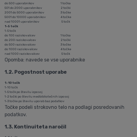
do 500 uporabnikov
1 točka
501 do 2000 uporabnikov
2 točki
2001 do 5000 uporabnikov
3 točke
5001 do 10000 uporabnikov
4 točke
nad 10001 uporabnikov
5 točk
1-5 točk
1-5 točk
do 100 raziskovalcev
1 točka
do 200 raziskovalcev
2 točki
do 500 raziskovalcev
3 točke
do 1000 raziskovalcev
4 točke
nad 1000 raziskovalcev
5 točk
Opomba: navede se vse uporabnike
1.2. Pogostnost uporabe
1-10 točk
1-10 točk
1-5 točk po številu izposoj
1-2 točki po številu medbibliotečnih izposoj
1-3 točke po številu uporab baz podatkov
Točke podeli strokovno telo na podlagi posredovanih
podatkov.
1.3. Kontinuiteta naročil