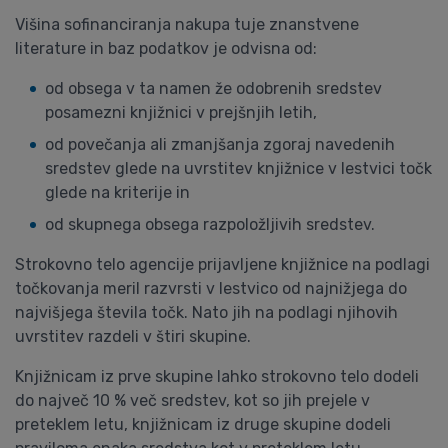
Višina sofinanciranja nakupa tuje znanstvene
literature in baz podatkov je odvisna od:
od obsega v ta namen že odobrenih sredstev
posamezni knjižnici v prejšnjih letih,
od povečanja ali zmanjšanja zgoraj navedenih
sredstev glede na uvrstitev knjižnice v lestvici točk
glede na kriterije in
od skupnega obsega razpoložljivih sredstev.
Strokovno telo agencije prijavljene knjižnice na podlagi
točkovanja meril razvrsti v lestvico od najnižjega do
najvišjega števila točk. Nato jih na podlagi njihovih
uvrstitev razdeli v štiri skupine.
Knjižnicam iz prve skupine lahko strokovno telo dodeli
do največ 10 % več sredstev, kot so jih prejele v
preteklem letu, knjižnicam iz druge skupine dodeli