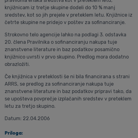
praviloma enaka sredstva kot v preteklem letu,
knjižnicam iz tretje skupine dodeli do 10 % manj
sredstev, kot so jih prejele v preteklem letu. Knjižnice iz
četrte skupine ne pridejo v poštev za sofinanciranje.
Strokovno telo agencije lahko na podlagi 3. odstavka
20. člena Pravilnika o sofinanciranju nakupa tuje
znanstvene literature in baz podatkov posamično
knjižnico uvrsti v prvo skupino. Predlog mora dodatno
obrazložiti.
Če knjižnica v preteklosti še ni bila financirana s strani
ARRS, se predlog za sofinanciranje nakupa tuje
znanstvene literature in baz podatkov pripravi tako, da
se upošteva povprečje izplačanih sredstev v preteklem
letu za tretjo skupino.
Datum: 22.04.2006
Priloga: