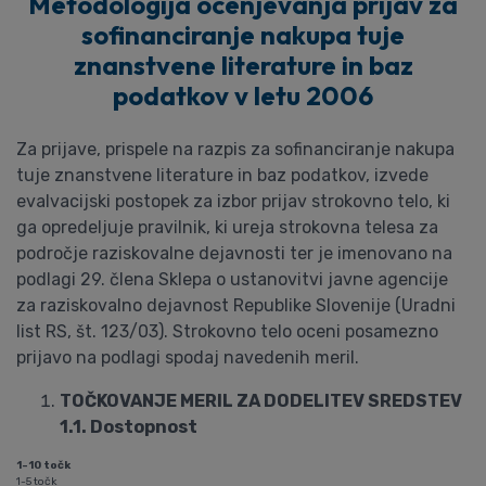
Metodologija ocenjevanja prijav za
sofinanciranje nakupa tuje
znanstvene literature in baz
podatkov v letu 2006
Za prijave, prispele na razpis za sofinanciranje nakupa
tuje znanstvene literature in baz podatkov, izvede
evalvacijski postopek za izbor prijav strokovno telo, ki
ga opredeljuje pravilnik, ki ureja strokovna telesa za
področje raziskovalne dejavnosti ter je imenovano na
podlagi 29. člena Sklepa o ustanovitvi javne agencije
za raziskovalno dejavnost Republike Slovenije (Uradni
list RS, št. 123/03). Strokovno telo oceni posamezno
prijavo na podlagi spodaj navedenih meril.
TOČKOVANJE MERIL ZA DODELITEV SREDSTEV
1.1. Dostopnost
1-10 točk
1-5 točk