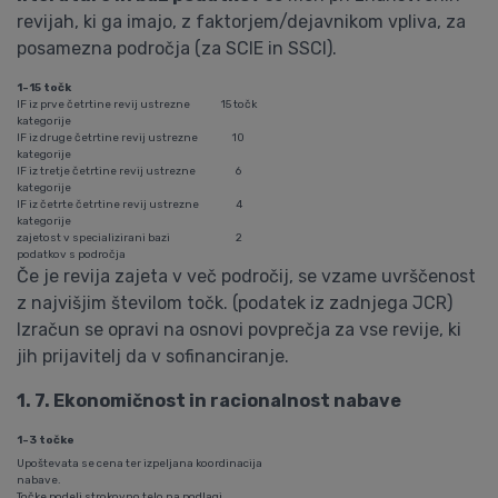
revijah, ki ga imajo, z faktorjem/dejavnikom vpliva, za
posamezna področja (za SCIE in SSCI).
1-15 točk
IF iz prve četrtine revij ustrezne
15 točk
kategorije
IF iz druge četrtine revij ustrezne
10
kategorije
IF iz tretje četrtine revij ustrezne
6
kategorije
IF iz četrte četrtine revij ustrezne
4
kategorije
zajetost v specializirani bazi
2
podatkov s področja
Če je revija zajeta v več področij, se vzame uvrščenost
z najvišjim številom točk. (podatek iz zadnjega JCR)
Izračun se opravi na osnovi povprečja za vse revije, ki
jih prijavitelj da v sofinanciranje.
1. 7. Ekonomičnost in racionalnost nabave
1-3 točke
Upoštevata se cena ter izpeljana koordinacija
nabave.
Točke podeli strokovno telo na podlagi