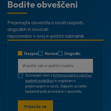
Bodite obveščeni
Prejemajte obvestila o novih razpisih,
dogodkih in novicah
neposredno v svoj e-poštni nabiralnik.
Razpisi
Novice
Dogodki
Seznanjen sem z
Informacijami o varstvu
osebnih podatkov
in soglašam s
prejemanjem e‑novic. Odjavim se lahko
kadarkoli prek povezave v sporočilu.
Prijavite se