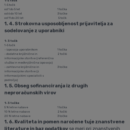
1-5 točk
1-5 točk
od 1 do 5 let
1 točka
od 6 do 10 let
3 točke
od 11 do 20 let
5 točk
1. 4. Strokovna usposobljenost prijavitelja za
sodelovanje z uporabniki
1-3 točk
1-5 točk
- izposoja uporabnikom
1 točka
- dodatne knjižnične in
2 točki
informacijske storitve (referenčna
služba in medknjižnična izposoja)
- zahtevne knjižnične in
3 točke
informacijske storitve (z
informacijskimi specialisti s
področja)
1. 5. Obseg sofinanciranja iz drugih
neproračunskih virov
1-3 točke
5 % letne nabave
1 točka
10 % letne nabave
2 točki
20 % letne nabave
3 točke
1. 6. Kvaliteta in pomen naročene tuje znanstvene
literature in baz podatkov
se meri pri znanstvenih