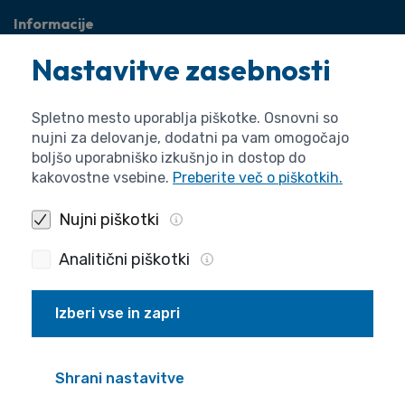
Informacije
O agenciji
Nastavitve zasebnosti
Splošne zadeve
Pravne zadeve
Spletno mesto uporablja piškotke. Osnovni so
nujni za delovanje, dodatni pa vam omogočajo
boljšo uporabniško izkušnjo in dostop do
kakovostne vsebine.
Preberite več o piškotkih.
Nujni piškotki
Analitični piškotki
Izberi vse in zapri
Politika zasebnosti
Piškotki
Izjava o dostopnosti
Pogoji uporabe
Produkcija
Shrani nastavitve
© 2026 ARIS. Vse pravice pridržane.