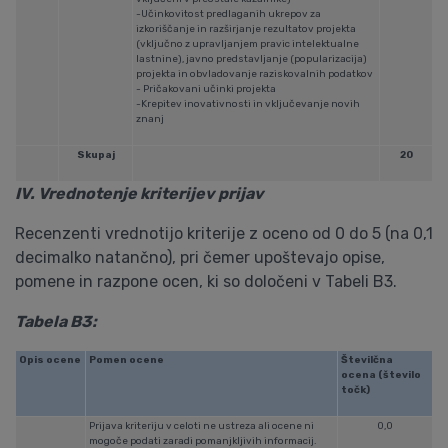
-Učinkovitost predlaganih ukrepov za
izkoriščanje in razširjanje rezultatov projekta
(vključno z upravljanjem pravic intelektualne
lastnine), javno predstavljanje (popularizacija)
projekta in obvladovanje raziskovalnih podatkov
- Pričakovani učinki projekta
-Krepitev inovativnosti in vključevanje novih
znanj
Skupaj
20
IV. Vrednotenje kriterijev prijav
Recenzenti vrednotijo kriterije z oceno od 0 do 5 (na 0,1
decimalko natančno), pri čemer upoštevajo opise,
pomene in razpone ocen, ki so določeni v Tabeli B3.
Tabela B3:
Opis ocene
Pomen ocene
Številčna
ocena (število
točk)
Prijava kriteriju v celoti ne ustreza ali ocene ni
0,0
mogoče podati zaradi pomanjkljivih informacij.