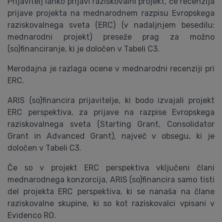
Prijavitelj lahko prijavi raziskovalni projekt, če recenzija
prijave projekta na mednarodnem razpisu Evropskega
raziskovalnega sveta (ERC) (v nadaljnjem besedilu:
mednarodni projekt) preseže prag za možno
(so)financiranje, ki je določen v Tabeli C3.
Merodajna je razlaga ocene v mednarodni recenziji pri
ERC.
ARIS (so)financira prijavitelje, ki bodo izvajali projekt
ERC perspektiva, za prijave na razpise Evropskega
raziskovalnega sveta (Starting Grant, Consolidator
Grant in Advanced Grant), največ v obsegu, ki je
določen v Tabeli C3.
Če so v projekt ERC perspektiva vključeni člani
mednarodnega konzorcija, ARIS (so)financira samo tisti
del projekta ERC perspektiva, ki se nanaša na člane
raziskovalne skupine, ki so kot raziskovalci vpisani v
Evidenco RO.