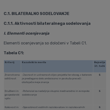
C.1. BILATERALNO SODELOVANJE
C.1.1. Aktivnosti bilateralnega sodelovanja
I. Elementi ocenjevanja
Elementi ocenjevanja so določeni v Tabeli C1.
Tabela C1:
Kriterij
Kazalniki in merila
Največje
št. točk
Znanstvena
-Jasnost in ustreznost ciljev projekta ter obseg, v katerem
5
odličnost
je predlagano delo ambiciozno in poskuša preseči
obstoječe meje znanja
Družbeni in
-Potencial za nadaljnje skupno mednarodno in evropsko
5
gospodarski
sodelovanje
vpliv
Kakovost in
-Sposobnost vodilnih raziskovalcev in raziskovalnih
5