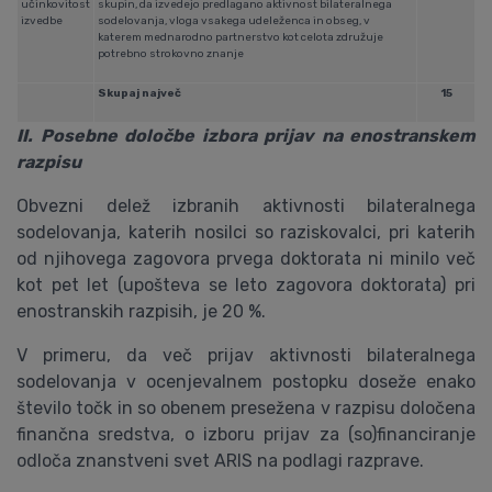
učinkovitost
skupin, da izvedejo predlagano aktivnost bilateralnega
izvedbe
sodelovanja, vloga vsakega udeleženca in obseg, v
katerem mednarodno partnerstvo kot celota združuje
potrebno strokovno znanje
Skupaj največ
15
II. Posebne določbe izbora prijav na enostranskem
razpisu
Obvezni delež izbranih aktivnosti bilateralnega
sodelovanja, katerih nosilci so raziskovalci, pri katerih
od njihovega zagovora prvega doktorata ni minilo več
kot pet let (upošteva se leto zagovora doktorata) pri
enostranskih razpisih, je 20 %.
V primeru, da več prijav aktivnosti bilateralnega
sodelovanja v ocenjevalnem postopku doseže enako
število točk in so obenem presežena v razpisu določena
finančna sredstva, o izboru prijav za (so)financiranje
odloča znanstveni svet ARIS na podlagi razprave.