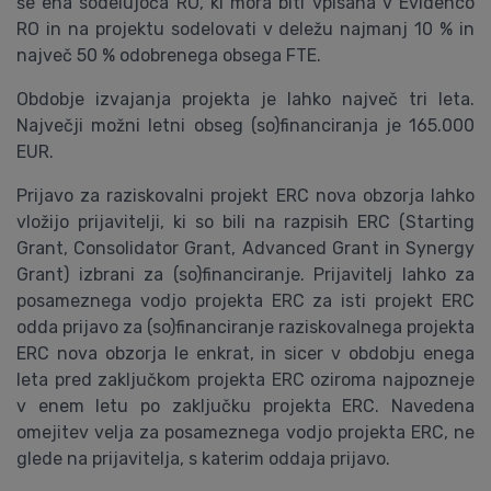
še ena sodelujoča RO, ki mora biti vpisana v Evidenco
RO in na projektu sodelovati v deležu najmanj 10 % in
največ 50 % odobrenega obsega FTE.
Obdobje izvajanja projekta je lahko največ tri leta.
Največji možni letni obseg (so)financiranja je 165.000
EUR.
Prijavo za raziskovalni projekt ERC nova obzorja lahko
vložijo prijavitelji, ki so bili na razpisih ERC (Starting
Grant, Consolidator Grant, Advanced Grant in Synergy
Grant) izbrani za (so)financiranje. Prijavitelj lahko za
posameznega vodjo projekta ERC za isti projekt ERC
odda prijavo za (so)financiranje raziskovalnega projekta
ERC nova obzorja le enkrat, in sicer v obdobju enega
leta pred zaključkom projekta ERC oziroma najpozneje
v enem letu po zaključku projekta ERC. Navedena
omejitev velja za posameznega vodjo projekta ERC, ne
glede na prijavitelja, s katerim oddaja prijavo.