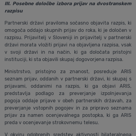
III. Posebne določbe izbora prijav na dvostranskem
razpisu
Partnerski državi praviloma sočasno objavita razpis, ki
omogoča oddajo skupnih prijav do roka, ki je določen v
razpisu. Prijavitelj v Sloveniji in prijavitelj v partnerski
državi morata vložiti prijavi na objavljena razpisa, vsak
v svoji državi in na način, ki ga določata pristojni
instituciji, ki sta objavili skupaj dogovorjena razpisa.
Ministrstvo, pristojno za znanost, posreduje ARIS
seznam prijav, oddanih v partnerski državi, ki skupaj s
prijavami, oddanimi na razpis, ki ga objavi ARIS,
predstavlja podlago za preverjanje izpolnjevanja
pogoja oddaje prijave v obeh partnerskih državah, za
preverjanje vstopnih pogojev in za pripravo seznama
prijav za namen ocenjevalnega postopka, ki ga ARIS
preda v ocenjevanje strokovnemu telesu.
V okviru odobrenih sredstev aktivnosti bilateralnega