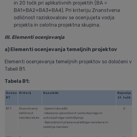
in 20 točk pri aplikativnih projektih (BA =
BA1+BA2+BA3+BA4). Pri kriteriju Znanstvena
odličnost raziskovalcev se ocenjujeta vodja
projekta in celotna projektna skupina.
III. Elementi ocenjevanja
a) Elementi ocenjevanja temeljnih projektov
Elementi ocenjevanja temeljnih projektov so določeni v
Tabeli B1.
Tabela B1:
Ocena
Kriterij
Kazalniki
Največje
BT
št. točk
BT 1
Znanstvena
-Izjemni dosežki
5
odličnost
-Izkazana sposobnost samostojnega in
raziskovalcev
ustvarjalnega razmišljanja
-Sposobnost priprave predloga raziskave in
vodenja raziskav