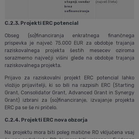
stopnji, vendar
(največ 3 leta)
brez
sofinanciranja
C.2.3. Projekti ERC potencial
Obseg (so)financiranja enkratnega finančnega
prispevka je največ 75.000 EUR za obdobje trajanja
raziskovalnega projekta šestih mesecev oziroma
sorazmerno največji višini glede na obdobje trajanja
raziskovalnega projekta.
Prijavo za raziskovalni projekt ERC potencial lahko
vložijo prijavitelji, ki so bili na razpisih ERC (Starting
Grant, Consolidator Grant, Advanced Grant in Synergy
Grant) izbrani za (so)financiranje, izvajanje projekta
ERC pa se še ni pričelo.
C.2.4. Projekti ERC nova obzorja
Na projektu mora biti poleg matične RO vključena vsaj