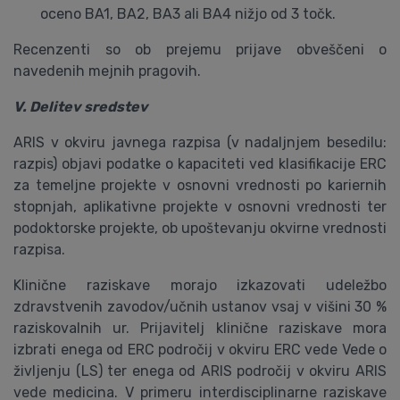
oceno BA1, BA2, BA3 ali BA4 nižjo od 3 točk.
Recenzenti so ob prejemu prijave obveščeni o
navedenih mejnih pragovih.
V. Delitev sredstev
ARIS v okviru javnega razpisa (v nadaljnjem besedilu:
razpis) objavi podatke o kapaciteti ved klasifikacije ERC
za temeljne projekte v osnovni vrednosti po kariernih
stopnjah, aplikativne projekte v osnovni vrednosti ter
podoktorske projekte, ob upoštevanju okvirne vrednosti
razpisa.
Klinične raziskave morajo izkazovati udeležbo
zdravstvenih zavodov/učnih ustanov vsaj v višini 30 %
raziskovalnih ur. Prijavitelj klinične raziskave mora
izbrati enega od ERC področij v okviru ERC vede Vede o
življenju (LS) ter enega od ARIS področij v okviru ARIS
vede medicina. V primeru interdisciplinarne raziskave