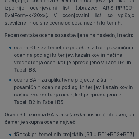
ocenjujejo posamezne elemente ocenjevanja tako, da
izpolnijo ocenjevalni list (obrazec: ARIS-RPROJ-
EvalForm-x/20xx). V ocenjevalni list se vpišejo
številčne in opisne ocene po posameznih kriterijih.
Recenzentske ocene so sestavljene na naslednji način:
ocena BT - za temeljne projekte iz treh posamičnih
ocen na podlagi kriterijev, kazalnikov in načina
vrednotenja ocen, kot je opredeljeno v Tabeli B1 in
Tabeli B3.
ocena BA - za aplikativne projekte iz štirih
posamičnih ocen na podlagi kriterijev, kazalnikov in
načina vrednotenja ocen, kot je opredeljeno v
Tabeli B2 in Tabeli B3.
Oceni BT oziroma BA sta seštevka posamičnih ocen, pri
čemer je skupna ocena največ:
15 točk pri temeljnih projektih (BT = BT1+BT2+BT3)