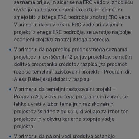
seznama prijav, in sicer se na ERC vedo v izhodišču
uvrstijo najbolje ocenjeni projekti, pri čemer ne
smejo biti z istega ERC področja znotraj ERC vede.
V primeru, da so v okviru ERC vede prijavljeni le
projekti z enega ERC področja, se uvrstijo najbolje
ocenjeni projekti znotraj istega področja.
V primeru, da na predlog prednostnega seznama
projektov ni uvrščenih 12 prijav projektov, se način
delitve preostanka sredstev razpisa (za predmet
razpisa temeljni raziskovalni projekti - Program dr.
Aleša Debeljaka) določi v razpisu.
V primeru, da temeljni raziskovalni projekt -
Program AD, v okviru tega programa ni izbran, se
lahko uvrsti v izbor temeljnih raziskovalnih
projektov skladno z določili, ki veljajo za izbor teh
projektov in v okviru karierne stopnje vodje
projekta.
V primeru, da na eni vedi sredstva ostanejo