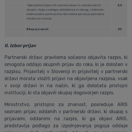
-Sposobnost glavnih raziskovalcev in raziskovalnih
2,5
skupin, vloga vsakega udeleženca in obseg, v katerem
mednarodno partnerstvo kot celota združuje potrebno
strokovno znanje
Skupaj največ
20
II. Izbor prijav
Partnerski državi praviloma sočasno objavita razpis, ki
omogoča oddajo skupnih prijav do roka, ki je določen v
razpisu. Prijavitelj v Sloveniji in prijavitelj v partnerski
državi morata vložiti prijavi na objavljena razpisa, vsak
v svoji državi in na način, ki ga določata pristojni
instituciji, ki sta objavili skupaj dogovorjen razpis.
Ministrstvo, pristojno za znanost, posreduje ARIS
seznam prijav, oddanih v partnerski državi, ki skupaj s
prijavami, oddanimi na razpis, ki ga objavi ARIS,
predstavlja podlago za izpolnjevanja pogoja oddaje