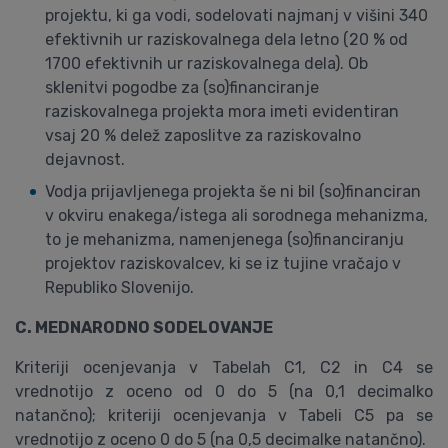
projektu, ki ga vodi, sodelovati najmanj v višini 340
efektivnih ur raziskovalnega dela letno (20 % od
1700 efektivnih ur raziskovalnega dela). Ob
sklenitvi pogodbe za (so)financiranje
raziskovalnega projekta mora imeti evidentiran
vsaj 20 % delež zaposlitve za raziskovalno
dejavnost.
Vodja prijavljenega projekta še ni bil (so)financiran
v okviru enakega/istega ali sorodnega mehanizma,
to je mehanizma, namenjenega (so)financiranju
projektov raziskovalcev, ki se iz tujine vračajo v
Republiko Slovenijo.
C. MEDNARODNO SODELOVANJE
Kriteriji ocenjevanja v Tabelah C1, C2 in C4 se
vrednotijo z oceno od 0 do 5 (na 0,1 decimalko
natančno); kriteriji ocenjevanja v Tabeli C5 pa se
vrednotijo z oceno 0 do 5 (na 0,5 decimalke natančno).