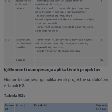
BT 2
Znanstvena
- Ustreznost naslavljanja pomembnih
5
odličnost
raziskovalnih izzivov
prijave
-Ambicioznost in izjemnost ciljev (na primer
nove metode in pristopi k razvoju področij)
-Jasnost koncepta, vključno z
interdisciplinarnim vidikom, in ustreznost ciljev
-Izvirnost zamisli
-Primernost predlagane metodologije raziskave
za doseganje ciljev
BT 3
Kakovost in
-Primernost in učinkovitost delovnega načrta,
5
učinkovitost
vključno z ustreznostjo dodeljevanja nalog in
izvedbe
razporeditvijo sredstev
-Izvedljivost znanstvenega pristopa
Skupaj
15
b) Elementi ocenjevanja aplikativnih projektov
Elementi ocenjevanja aplikativnih projektov so določeni
v Tabeli B2.
Tabela B2:
Ocena
Kriterij
Kazalniki
Največje
BA
št. točk