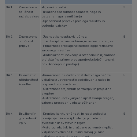
BA 1
Znanstvena
-Izjemni dosežki
5
odličnost
-Izkazana sposobnost samostojnega in
raziskovalcev
ustvarjalnega razmišljanja
-Sposobnost priprave predloga raziskav in
vodenja raziskav
BA 2
Znanstvena
-Jasnost koncepta, vključno z
5
odličnost
interdisciplinarnim vidikom, in ustreznost ciljev
prijave
-Primernost predlagane metodologije raziskave
za doseganje ciljev
-Ambicioznost, inovacijski potencial in izjemnost
projekta (na primer preseganje obstoječih znanj,
novi koncepti in pristopi)
BA 3
Kakovost in
-Primernost in učinkovitost delovnega načrta,
5
učinkovitost
vključno z ustreznostjo dodeljevanja nalog in
izvedbe
razporeditvijo sredstev
-Ustreznost projektnih partnerjev in projektne
skupine
-Ustreznost upravljanja ob upoštevanju tveganj
oziroma preseganju obstoječih znanj
BA 4
Družbeni in
-Krepitev konkurenčnosti in rasti podjetij z
5
gospodarski
razvijanjem inovacij, ki sledijo potrebam
vpliv
evropskih in svetovnih trgov
-Vsi drugi okoljski in družbeno pomembni vplivi,
vključno z vplivi na kulturni razvoj (ki niso
vključeni v preostale kazalnike)