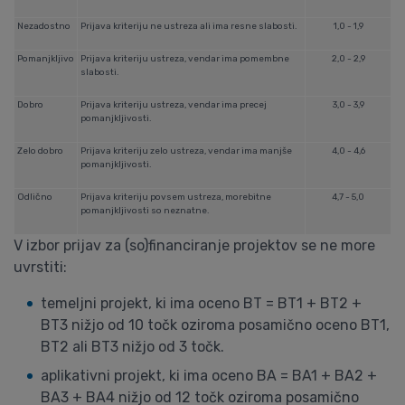
Nezadostno
Prijava kriteriju ne ustreza ali ima resne slabosti.
1,0 - 1,9
Pomanjkljivo
Prijava kriteriju ustreza, vendar ima pomembne
2,0 - 2,9
slabosti.
Dobro
Prijava kriteriju ustreza, vendar ima precej
3,0 - 3,9
pomanjkljivosti.
Zelo dobro
Prijava kriteriju zelo ustreza, vendar ima manjše
4,0 - 4,6
pomanjkljivosti.
Odlično
Prijava kriteriju povsem ustreza, morebitne
4,7 - 5,0
pomanjkljivosti so neznatne.
V izbor prijav za (so)financiranje projektov se ne more
uvrstiti:
temeljni projekt, ki ima oceno BT = BT1 + BT2 +
BT3 nižjo od 10 točk oziroma posamično oceno BT1,
BT2 ali BT3 nižjo od 3 točk.
aplikativni projekt, ki ima oceno BA = BA1 + BA2 +
BA3 + BA4 nižjo od 12 točk oziroma posamično