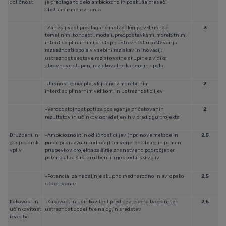
odličnost
je predlagano delo ambiciozno in poskuša preseči
obstoječe meje znanja
-Zanesljivost predlagane metodologije, vključno s
3
temeljnimi koncepti, modeli, predpostavkami, morebitnimi
interdisciplinarnimi pristopi; ustreznost upoštevanja
razsežnosti spola v vsebini raziskav in inovacij;
ustreznost sestave raziskovalne skupine z vidika
obravnave stopenj raziskovalne kariere in spola
-Jasnost koncepta, vključno z morebitnim
2
interdisciplinarnim vidikom, in ustreznost ciljev
-Verodostojnost poti za doseganje pričakovanih
2
rezultatov in učinkov, opredeljenih v predlogu projekta
Družbeni in
-Ambicioznost in odličnost ciljev (npr. nove metode in
2,5
gospodarski
pristopi k razvoju področij) ter verjeten obseg in pomen
vpliv
prispevkov projekta za širše znanstveno področje ter
potencial za širši družbeni in gospodarski vpliv
-Potencial za nadaljnje skupno mednarodno in evropsko
2,5
sodelovanje
Kakovost in
-Kakovost in učinkovitost predloga, ocena tveganj ter
2,5
učinkovitost
ustreznost dodelitve nalog in sredstev
izvedbe