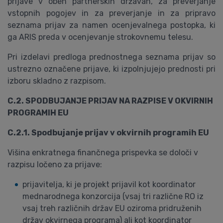
prijave v obeh partnerskih državah, za preverjanje
vstopnih pogojev in za preverjanje in za pripravo
seznama prijav za namen ocenjevalnega postopka, ki
ga ARIS preda v ocenjevanje strokovnemu telesu.
Pri izdelavi predloga prednostnega seznama prijav so
ustrezno označene prijave, ki izpolnjujejo prednosti pri
izboru skladno z razpisom.
C.2. SPODBUJANJE PRIJAV NA RAZPISE V OKVIRNIH
PROGRAMIH EU
C.2.1. Spodbujanje prijav v okvirnih programih EU
Višina enkratnega finančnega prispevka se določi v
razpisu ločeno za prijave:
prijavitelja, ki je projekt prijavil kot koordinator
mednarodnega konzorcija (vsaj tri različne RO iz
vsaj treh različnih držav EU oziroma pridruženih
držav okvirnega programa) ali kot koordinator