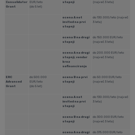
Consolidator
EUR/leto
stopnji
(največ 3 leta)
Grant
(do 5 let)
ocena A not
do 130.000/leto (največ
invited na prvi
3 leta)
stopnji
ocena B na drugi
do 150.000 EUR/leto
stopnji
(največ 3 leta)
ocena A na drugi
do 200.000 EUR/leto
stopnji, vendar
(največ 3 leta)
brez
sofinanciranja
ERC
do 500.000
ocena B na prvi
do 50.000 EUR/leto
Advanced
EUR/leto
stopnji
(največ 3 leta)
Grant
(do 5 let)
ocena A not
do 130.000/leto (največ
invited na prvi
3 leta)
stopnji
ocena B na drugi
do 300.000 EUR/leto
stopnji
(največ 3 leta)
ocena A na drugi
do 375.000 EUR/leto