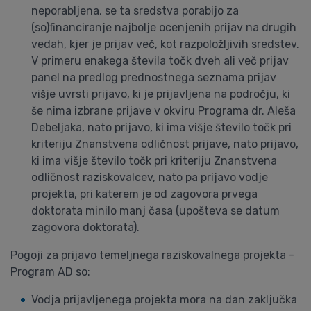
neporabljena, se ta sredstva porabijo za
(so)financiranje najbolje ocenjenih prijav na drugih
vedah, kjer je prijav več, kot razpoložljivih sredstev.
V primeru enakega števila točk dveh ali več prijav
panel na predlog prednostnega seznama prijav
višje uvrsti prijavo, ki je prijavljena na področju, ki
še nima izbrane prijave v okviru Programa dr. Aleša
Debeljaka, nato prijavo, ki ima višje število točk pri
kriteriju Znanstvena odličnost prijave, nato prijavo,
ki ima višje število točk pri kriteriju Znanstvena
odličnost raziskovalcev, nato pa prijavo vodje
projekta, pri katerem je od zagovora prvega
doktorata minilo manj časa (upošteva se datum
zagovora doktorata).
Pogoji za prijavo temeljnega raziskovalnega projekta -
Program AD so:
Vodja prijavljenega projekta mora na dan zaključka