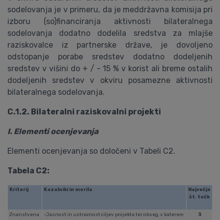
sodelovanja je v primeru, da je meddržavna komisija pri
izboru (so)financiranja aktivnosti bilateralnega
sodelovanja dodatno dodelila sredstva za mlajše
raziskovalce iz partnerske države, je dovoljeno
odstopanje porabe sredstev dodatno dodeljenih
sredstev v višini do + / - 15 % v korist ali breme ostalih
dodeljenih sredstev v okviru posamezne aktivnosti
bilateralnega sodelovanja.
C.1.2. Bilateralni raziskovalni projekti
I. Elementi ocenjevanja
Elementi ocenjevanja so določeni v Tabeli C2.
Tabela C2:
Kriterij
Kazalniki in merila
Največje
št. točk
Znanstvena
-Jasnost in ustreznost ciljev projekta ter obseg, v katerem
3