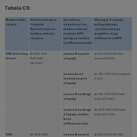
Tabela C3:
Mednarodni
Okvirni obseg in
Dosežena
Obseg in trajanje
razpis
trajanje
uspešnost na
prilagojenega
financiranja na
mednarodnem
raziskovalnega
mednarodnem
razpisu ERC
projekta, ki ga
razpisu
(prag za možno
sofinancira ARIS
(so)financiranje)
ERC Starting
do 300.000
ocena B na prvi
do 50.000 EUR/leto
Grant
EUR/leto
stopnji
(največ 2 leti)
(do 5 let)
ocena A not
do 130.000/leto (največ
invited na prvi
2 leti)
stopnji
ocena B na drugi
do 150.000 EUR/leto
stopnji
(največ 2 leti)
ocena A na drugi
do 300.000 EUR/leto
stopnji, vendar
(največ 2 leti)
brez
sofinanciranja
ERC
do 400.000
ocena B na prvi
do 50.000 EUR/leto