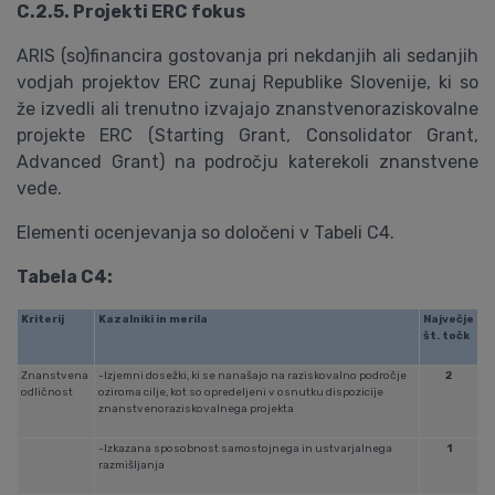
C.2.5. Projekti ERC fokus
ARIS (so)financira gostovanja pri nekdanjih ali sedanjih
vodjah projektov ERC zunaj Republike Slovenije, ki so
že izvedli ali trenutno izvajajo znanstvenoraziskovalne
projekte ERC (Starting Grant, Consolidator Grant,
Advanced Grant) na področju katerekoli znanstvene
vede.
Elementi ocenjevanja so določeni v Tabeli C4.
Tabela C4:
Kriterij
Kazalniki in merila
Največje
št. točk
Znanstvena
-Izjemni dosežki, ki se nanašajo na raziskovalno področje
2
odličnost
oziroma cilje, kot so opredeljeni v osnutku dispozicije
znanstvenoraziskovalnega projekta
-Izkazana sposobnost samostojnega in ustvarjalnega
1
razmišljanja