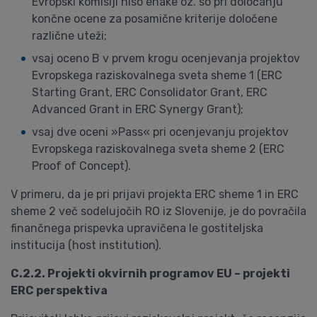
Evropski komisiji niso enake oz. so pri določanju
končne ocene za posamične kriterije določene
različne uteži;
vsaj oceno B v prvem krogu ocenjevanja projektov
Evropskega raziskovalnega sveta sheme 1 (ERC
Starting Grant, ERC Consolidator Grant, ERC
Advanced Grant in ERC Synergy Grant);
vsaj dve oceni »Pass« pri ocenjevanju projektov
Evropskega raziskovalnega sveta sheme 2 (ERC
Proof of Concept).
V primeru, da je pri prijavi projekta ERC sheme 1 in ERC
sheme 2 več sodelujočih RO iz Slovenije, je do povračila
finančnega prispevka upravičena le gostiteljska
institucija (host institution).
C.2.2. Projekti okvirnih programov EU – projekti
ERC perspektiva