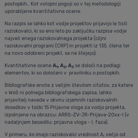
postopkih.. Kot vstopni pogoji so v tej metodologiji
uporabljene kvantitativne ocene.
Na razpis se lahko kot vodje projektov prijavijo le tisti
raziskovalci, ki so eno leto po zaključku razpisa vodje
največ enega raziskovalnega projekta (ciljni
raziskovalni programi (CRP) in projekti iz 135. člena ter
na novo odobreni projekt, se ne štejejo).
Kvantitativne ocene
A
, A
, A
se določi na podlagi
1
2
3
elementov, ki so določeni v pravilniku o postopkih.
Bibliografske enote z večjim številom citatov, za katere
v WoS ni polnega bibliografskega zapisa, lahko
prijavitelj navede v okviru izjemnih raziskovalnih
dosežkov v točki 15 Prijavne vloge za vodjo projekta,
izpolnjene na obrazcu: ARRS-ZV-JR-Prijava-20xx-I (v
nadaljnjem besedilu: prijavna vloga - I. faza).
V primeru, ko imajo raziskovalci vrednost A
večjo od
i