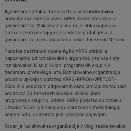
3
A
seizračuna tako, da se sešteje vsa
realizirana
3
pridobljena sredstva izven ARRS, razen sredstev iz
gospodarstva. Maksimalna ocena je lahko največ 5.
Nato se vsoti prištejejo še sredstva pridobljena iz
gospodarstva in skupna ocena lahko doseže do 10 točk.
Podatke za izračun ocene
A
bo ARRS pridobila
3
neposredno od raziskovalnih organizacij za vse tiste
raziskovalce, ki so bili člani programskih skupin v
decembru preteklega leta. Raziskovalne organizacije
podatke vpišejo v obrazec ARRS-RPROG-VPETOST-
20xx in s podpisom odgovornih oseb jamčijo za točnost
podatkov. Za tiste raziskovalce, ki niso člani
programske skupine, pridobi ARRS podatke ob razpisu.
Oznaka "20xx" pri navajanju obrazcev v metodologiji
pomeni leto, v katerem je bil obrazec objavljen.
Kadar je raziskovalna organizacija v vlogi razdeljevalca