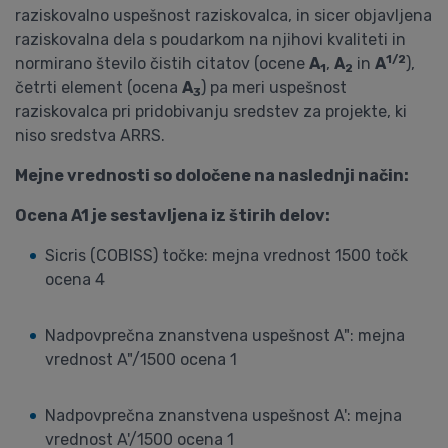
raziskovalno uspešnost raziskovalca, in sicer objavljena
raziskovalna dela s poudarkom na njihovi kvaliteti in
1/2
normirano število čistih citatov (ocene
A
,
A
in
A
),
1
2
četrti element (ocena
A
) pa meri uspešnost
3
raziskovalca pri pridobivanju sredstev za projekte, ki
niso sredstva ARRS.
Mejne vrednosti so določene na naslednji način:
Ocena A1 je sestavljena iz štirih delov:
Sicris (COBISS) točke: mejna vrednost 1500 točk
ocena 4
Nadpovprečna znanstvena uspešnost A": mejna
vrednost A"/1500 ocena 1
Nadpovprečna znanstvena uspešnost A': mejna
vrednost A'/1500 ocena 1