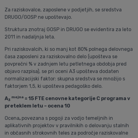
Za raziskovalce, zaposlene v podjetjih, se sredstva
DRUGO/GOSP ne upoštevajo.
Struktura znotraj GOSP in DRUGO se evidentira za leto
2011 in nadaljnja leta.
Pri raziskovalcih, ki so manj kot 80% polnega delovnega
časa zaposleni za raziskovalno delo (upošteva se
povprečni % v zadnjem letu petletnega obdobja pred
objavo razpisa), se pri oceni A3 upošteva dodaten
normalizacijski faktor: skupna sredstva se množijo s
faktorjem 1,5, ki upošteva pedagoško delo.
mejna
A
= 15 FTE cenovne kategorije C programa v
3
preteklem letu – ocena 10
Ocena
,
povezana s pogoji za vodjo temeljnih in
aplikativnih projektov v pravilnikih o delovanju stalnih
in občasnih strokovnih teles za področje raziskovalne