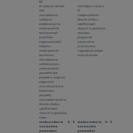
50
A' vodje je več kot
več objav v reviji z
100
IF
ima izkazana
nadpovprečno
vabljena
število citatov,
predavanja na
upoštevajoč
mednarodnih
starost in področje
konferencah
raziskav
je bil član
prejemnik
organizacijskih
nacionalne
odborov
znanstvene
mednarodnih
nagrade za mlade
konferenc
znanstvenike
ima izkazano
sodelovanje v
mednarodnih
projektih kot
projektni vodja ali
odgovorni
znanstvenik (ne
bilateralni
projekti).
ima nadpovprečno
število citatov,
upoštevajoč
starost in področje
objav
mednarodno in
2 - 3
mednarodno in
2 - 3
nacionalno
nacionalno
pomembni
pomembni