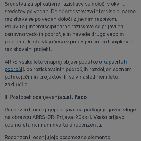
Sredstva za aplikativne raziskave se določi v okviru
sredstev po vedah. Delež sredstev za interdisciplinarne
raziskave se po vedah določi z javnim razpisom.
Prijavitelj interdisciplinarne raziskave se prijavi na
osnovno vedo in področje in navede drugo vedo in
področje, ki sta vključena v prijavljeni interdisciplinarni
raziskovalni projekt.
ARRS vsako leto vnaprej objavi podatke o
kapaciteti
področij
: po raziskovalnih področjih razdeljen seznam
potekajočih in projektov, ki se v naslednjem letu
zaključijo.
II. Postopek ocenjevanja
za I. fazo
Recenzenti ocenjujejo prijave na podlagi prijavne vloge
na obrazcu ARRS-JR-Prijava-20xx-I. Vsako prijavo
ocenjujeta najmanj dva tuja recenzenta.
Recenzenti ocenjujejo posamezne elemente