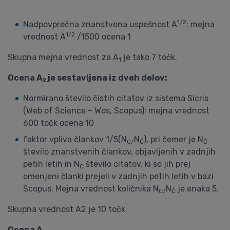
1/2
Nadpovprečna znanstvena uspešnost A
: mejna
1/2
vrednost A
/1500 ocena 1
Skupna mejna vrednost za A
je tako 7 točk.
1
Ocena A
je sestavljena iz dveh delov:
2
Normirano število čistih citatov iz sistema Sicris
(Web of Science – Wos, Scopus): mejna vrednost
600 točk ocena 10
faktor vpliva člankov 1/5(N
N
), pri čemer je N
C/
Č
Č
število znanstvenih člankov, objavljenih v zadnjih
petih letih in N
število citatov, ki so jih prej
C
omenjeni članki prejeli v zadnjih petih letih v bazi
Scopus. Mejna vrednost količnika N
N
je enaka 5.
C/
Č
Skupna vrednost A2 je 10 točk
Ocena A