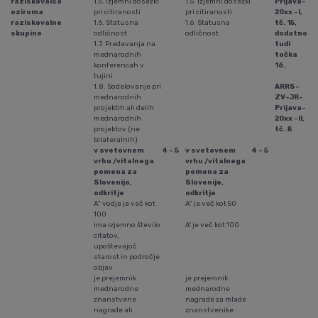
raziskovalca
1.5. Izjemni dosežki
1.5. Izjemni dosežki
Prijava-
oziroma
pri citiranosti
pri citiranosti
20xx -I,
raziskovalne
1.6. Statusna
1.6. Statusna
tč. 15,
skupine
odličnost
odličnost
dodatno
1.7. Predavanja na
tudi
mednarodnih
točka
konferencah v
16.
tujini
1.8. Sodelovanje pri
ARRS-
med­na­rod­nih
ZV-JR-
projektih ali delih
Prijava-
med­na­rod­nih
20xx -II,
projektov (ne
tč. 8
bilateralnih)
v svetovnem
4 - 5
v svetovnem
4 - 5
vrhu /vitalnega
vrhu /vitalnega
pomena za
pomena za
Slovenijo,
Slovenijo,
odkritje
odkritje
A" vodje je več kot
A" je več kot 50
100
ima izjemno število
A' je več kot 100
citatov,
upoštevajoč
starost in področje
objav
je prejemnik
je prejemnik
mednarodne
mednarodne
znanstvene
nagrade za mlade
nagrade ali
znanstvenike