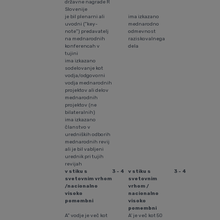
državne nagrade R
Slovenije
je bil plenarni ali
ima izkazano
uvodni ("key-
mednarodno
note") predavatelj
odmevnost
na mednarodnih
raziskovalnega
konferencah v
dela
tujini
ima izkazano
sodelovanje kot
vodja/odgovorni
vodja mednarodnih
projektov ali delov
mednarodnih
projektov (ne
bilateralnih)
ima izkazano
članstvo v
uredniških odborih
mednarodnih revij
ali je bil vabljeni
urednik pri tujih
revijah
v stiku s
3 - 4
v stiku s
3 - 4
svetovnim vrhom
svetovnim
/nacionalno
vrhom /
visoko
nacionalno
pomembni
visoko
pomembni
A" vodje je več kot
A' je več kot 50