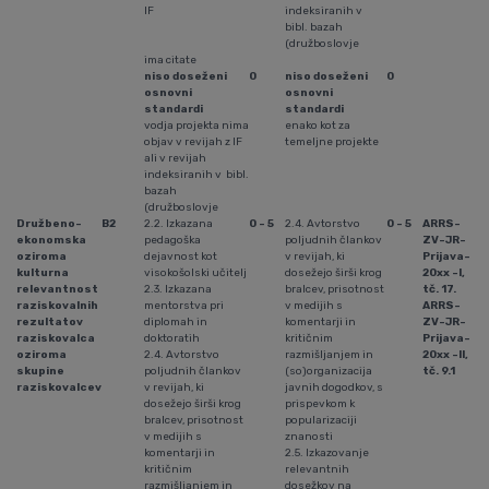
IF
indeksiranih v
bibl. bazah
(družboslovje
ima citate
niso doseženi
0
niso doseženi
0
osnovni
osnovni
standardi
standardi
vodja projekta nima
enako kot za
objav v revijah z IF
temeljne projekte
ali v revijah
indeksiranih v bibl.
bazah
(družboslovje
Družbeno-
B2
2.2. Izkazana
0 - 5
2.4. Avtorstvo
0 - 5
ARRS-
ekonomska
pedagoška
poljudnih člankov
ZV-JR-
oziroma
dejavnost kot
v revijah, ki
Prijava-
kulturna
visokošolski učitelj
dosežejo širši krog
20xx -I,
relevantnost
2.3. Izkazana
bralcev, prisotnost
tč. 17.
raziskovalnih
mentorstva pri
v medijih s
ARRS-
rezultatov
diplomah in
komentarji in
ZV-JR-
raziskovalca
doktoratih
kritičnim
Prijava-
oziroma
2.4. Avtorstvo
razmišljanjem in
20xx -II,
skupine
poljudnih člankov
(so)organizacija
tč. 9.1
raziskovalcev
v revijah, ki
javnih dogodkov, s
dosežejo širši krog
prispevkom k
bralcev, prisotnost
popularizaciji
v medijih s
znanosti
komentarji in
2.5. Izkazovanje
kritičnim
relevantnih
razmišljanjem in
dosežkov na