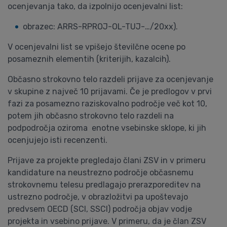
ocenjevanja tako, da izpolnijo ocenjevalni list:
obrazec: ARRS-RPROJ-OL-TUJ-…/20xx).
V ocenjevalni list se vpišejo številčne ocene po
posameznih elementih (kriterijih, kazalcih).
Občasno strokovno telo razdeli prijave za ocenjevanje
v skupine z največ 10 prijavami. Če je predlogov v prvi
fazi za posamezno raziskovalno področje več kot 10,
potem jih občasno strokovno telo razdeli na
podpodročja oziroma enotne vsebinske sklope, ki jih
ocenjujejo isti recenzenti.
Prijave za projekte pregledajo člani ZSV in v primeru
kandidature na neustrezno področje občasnemu
strokovnemu telesu predlagajo prerazporeditev na
ustrezno področje, v obrazložitvi pa upoštevajo
predvsem OECD (SCI, SSCI) področja objav vodje
projekta in vsebino prijave. V primeru, da je član ZSV