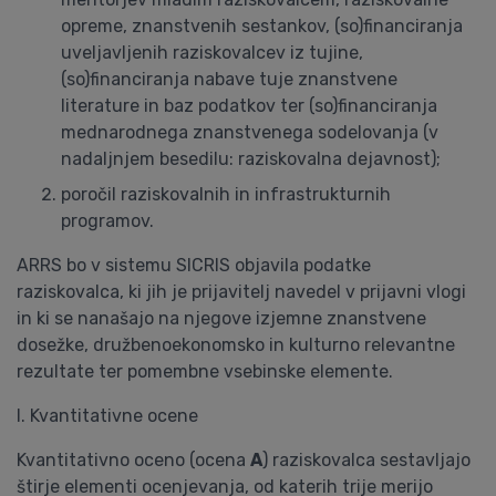
opreme, znanstvenih sestankov, (so)financiranja
uveljavljenih raziskovalcev iz tujine,
(so)financiranja nabave tuje znanstvene
literature in baz podatkov ter (so)financiranja
mednarodnega znanstvenega sodelovanja (v
nadaljnjem besedilu: raziskovalna dejavnost);
poročil raziskovalnih in infrastrukturnih
programov.
ARRS bo v sistemu SICRIS objavila podatke
raziskovalca, ki jih je prijavitelj navedel v prijavni vlogi
in ki se nanašajo na njegove izjemne znanstvene
dosežke, družbenoekonomsko in kulturno relevantne
rezultate ter pomembne vsebinske elemente.
I. Kvantitativne ocene
Kvantitativno oceno (ocena
A
) raziskovalca sestavljajo
štirje elementi ocenjevanja, od katerih trije merijo