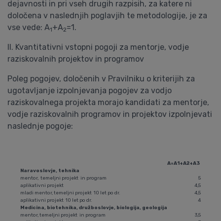
dejavnosti in pri vseh drugih razpisih, za katere ni
določena v naslednjih poglavjih te metodologije, je za
vse vede: A
+A
=1.
1
2
II. Kvantitativni vstopni pogoji za mentorje, vodje
raziskovalnih projektov in programov
Poleg pogojev, določenih v Pravilniku o kriterijih za
ugotavljanje izpolnjevanja pogojev za vodjo
raziskovalnega projekta morajo kandidati za mentorje,
vodje raziskovalnih programov in projektov izpolnjevati
naslednje pogoje:
A=A1+A2+A3
Naravoslovje, tehnika
mentor, temeljni projekt in program
5
aplikativni projekt
4,5
mladi mentor, temeljni projekt 10 let po dr.
4,5
aplikativni projekt 10 let po dr.
4
Medicina, biotehnika, družboslovje, biologija, geologija
mentor, temeljni projekt in program
3,5