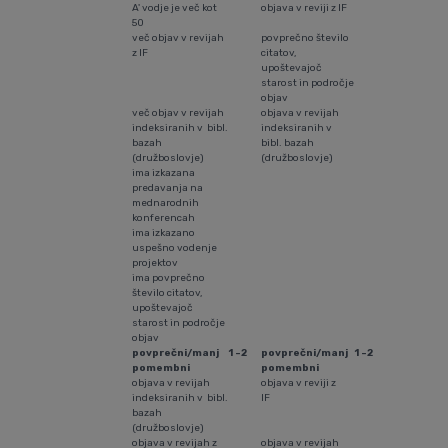
A' vodje je več kot
objava v reviji z IF
50
več objav v revijah
povprečno število
z IF
citatov,
upoštevajoč
starost in področje
objav
več objav v revijah
objava v revijah
indeksiranih v bibl.
indeksiranih v
bazah
bibl. bazah
(družboslovje)
(družboslovje)
ima izkazana
predavanja na
mednarodnih
konferencah
ima izkazano
uspešno vodenje
projektov
ima povprečno
število citatov,
upoštevajoč
starost in področje
objav
povprečni/manj
1 -2
povprečni/manj
1 -2
pomembni
pomembni
objava v revijah
objava v reviji z
indeksiranih v bibl.
IF
bazah
(družboslovje)
objava v revijah z
objava v revijah