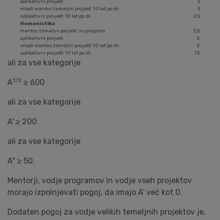
aplikativni projekt
3
mladi mentor, temeljni projekt 10 let po dr.
3
aplikativni projekt 10 let po dr.
2,5
Humanistika
mentor, temeljni projekt in program
2,5
aplikativni projekt
2
mladi mentor, temeljni projekt 10 let po dr.
2
aplikativni projekt 10 let po dr.
1,5
ali za vse kategorije
1/2
A
≥ 600
ali za vse kategorije
A' ≥ 200
ali za vse kategorije
A" ≥ 50.
Mentorji, vodje programov in vodje vseh projektov
morajo izpolnjevati pogoj, da imajo A' več kot 0.
Dodaten pogoj za vodje velikih temeljnih projektov je,