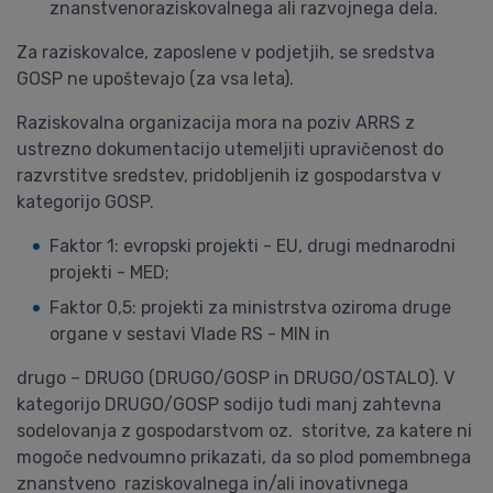
znanstvenoraziskovalnega ali razvojnega dela.
Za raziskovalce, zaposlene v podjetjih, se sredstva
GOSP ne upoštevajo (za vsa leta).
Raziskovalna organizacija mora na poziv ARRS z
ustrezno dokumentacijo utemeljiti upravičenost do
razvrstitve sredstev, pridobljenih iz gospodarstva v
kategorijo GOSP.
Faktor 1: evropski projekti - EU, drugi mednarodni
projekti - MED;
Faktor 0,5: projekti za ministrstva oziroma druge
organe v sestavi Vlade RS - MIN in
drugo – DRUGO (DRUGO/GOSP in DRUGO/OSTALO). V
kategorijo DRUGO/GOSP sodijo tudi manj zahtevna
sodelovanja z gospodarstvom oz. storitve, za katere ni
mogoče nedvoumno prikazati, da so plod pomembnega
znanstveno raziskovalnega in/ali inovativnega