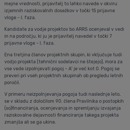
mejne vrednosti, prijavitelj to lahko navede v okviru
izjemnih raziskovalnih dosežkov v točki 15 prijavne
vloge - I. faza.
Kandidate za vodje projektov bo ARRS ocenjeval v vedi
in na področju, ki ju je prijavitelj navedel v točki 7
prijavne vloge - I. faza.
Ena tretjina članov projektnih skupin, ki vključuje tudi
vodjo projekta (tehnični sodelavci ne štejejo), mora za
vse vede izpolnjevati pogoj - A' je več kot 0. Pogoj se
preveri pri vseh projektnih skupinah ob pregledu letnih
poročil.
V primeru neizpolnjevanja pogoja tudi naslednje leto,
se v skladu z določilom 90. člena Pravilnika o postopkih
(so)financiranja, ocenjevanja in spremljanju izvajanja
raziskovalne dejavnosti financiranje takega projekta
zmanjša ali se ga ukine.