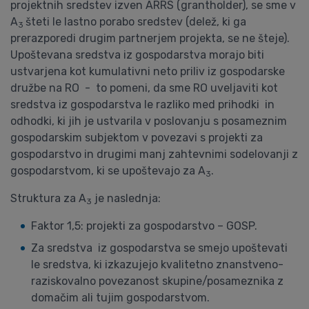
projektnih sredstev izven ARRS (grantholder), se sme v
A
šteti le lastno porabo sredstev (delež, ki ga
3
prerazporedi drugim partnerjem projekta, se ne šteje).
Upoštevana sredstva iz gospodarstva morajo biti
ustvarjena kot kumulativni neto priliv iz gospodarske
družbe na RO - to pomeni, da sme RO uveljaviti kot
sredstva iz gospodarstva le razliko med prihodki in
odhodki, ki jih je ustvarila v poslovanju s posameznim
gospodarskim subjektom v povezavi s projekti za
gospodarstvo in drugimi manj zahtevnimi sodelovanji z
gospodarstvom, ki se upoštevajo za A
.
3
Struktura za A
je naslednja:
3
Faktor 1,5: projekti za gospodarstvo – GOSP.
Za sredstva iz gospodarstva se smejo upoštevati
le sredstva, ki izkazujejo kvalitetno znanstveno-
raziskovalno povezanost skupine/posameznika z
domačim ali tujim gospodarstvom.