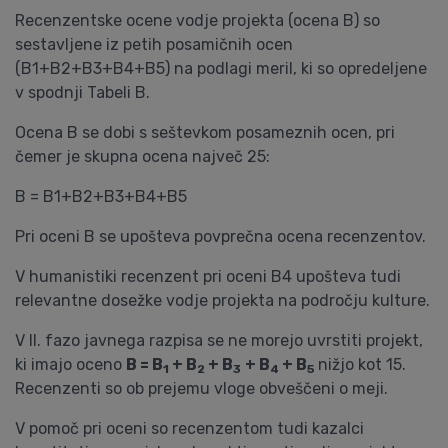
Recenzentske ocene vodje projekta (ocena B) so
sestavljene iz petih posamičnih ocen
(B1+B2+B3+B4+B5) na podlagi meril, ki so opredeljene
v spodnji Tabeli B.
Ocena B se dobi s seštevkom posameznih ocen, pri
čemer je skupna ocena največ 25:
B = B1+B2+B3+B4+B5
Pri oceni B se upošteva povprečna ocena recenzentov.
V humanistiki recenzent pri oceni B4 upošteva tudi
relevantne dosežke vodje projekta na področju kulture.
V II. fazo javnega razpisa se ne morejo uvrstiti projekt,
ki imajo oceno
B = B
+ B
+ B
+ B
+ B
nižjo kot 15.
1
2
3
4
5
Recenzenti so ob prejemu vloge obveščeni o meji.
V pomoč pri oceni so recenzentom tudi kazalci