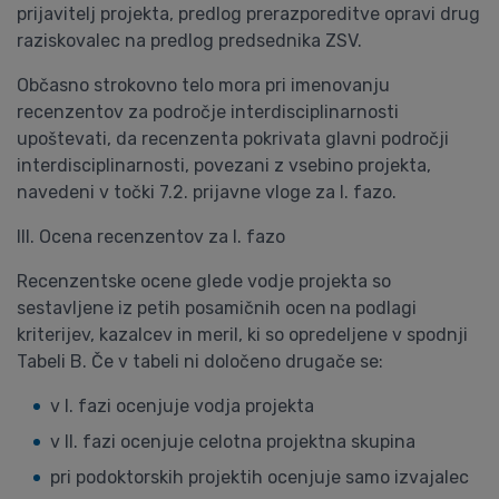
prijavitelj projekta, predlog prerazporeditve opravi drug
raziskovalec na predlog predsednika ZSV.
Občasno strokovno telo mora pri imenovanju
recenzentov za področje interdisciplinarnosti
upoštevati, da recenzenta pokrivata glavni področji
interdisciplinarnosti, povezani z vsebino projekta,
navedeni v točki 7.2. prijavne vloge za I. fazo.
III. Ocena recenzentov za I. fazo
Recenzentske ocene glede vodje projekta so
sestavljene iz petih posamičnih ocen
na podlagi
kriterijev, kazalcev in meril, ki so opredeljene v spodnji
Tabeli B. Če v tabeli ni določeno drugače se:
v I. fazi ocenjuje vodja projekta
v II. fazi ocenjuje celotna projektna skupina
pri podoktorskih projektih ocenjuje samo izvajalec