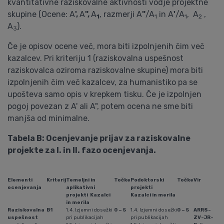
kvantitativne raziskovalne aktivnosti vodje projektne
skupine (Ocene: A
',
A
",
A
, razmerji A
"
/A
in A
'
/A
, A
,
1
1
1
2
A
).
3
Če je opisov ocene več, mora biti izpolnjenih čim več
kazalcev. Pri kriteriju 1 (raziskovalna uspešnost
raziskovalca oziroma raziskovalne skupine) mora biti
izpolnjenih čim več kazalcev, za humanistiko pa se
upošteva samo opis v krepkem tisku. Če je izpolnjen
pogoj povezan z A' ali A", potem ocena ne sme biti
manjša od minimalne.
Tabela B: Ocenjevanje prijav za raziskovalne
projekte za I. in II. fazo ocenjevanja.
Elementi
Kriterij
Temeljni in
Točke
Podoktorski
Točke
Vir
ocenjevanja
aplikativni
projekti
projekti Kazalci
Kazalci in merila
in merila
Raziskovalna
B1
1.4. Izjemni dosežki
0 – 5
1.4. Izjemni dosežki
0 – 5
ARRS-
uspešnost
pri publikacijah
pri publikacijah
ZV-JR-