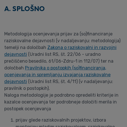
A. SPLOŠNO
Metodologija ocenjevanja prijav za (so)financiranje
raziskovalne dejavnosti (v nadaljevanju: metodologija)
temelji na določbah
Zakona o raziskovalni in razvojni
dejavnosti
(Uradni list RS, št. 22/06 - uradno
prečiščeno besedilo, 61/06-Zdru-1 in 112/07) ter na
določbah
Pravilnika o postopkih (so)financiranja,
ocenjevanja in spremljanju izvajanja raziskovalne
dejavnosti
(Uradni list RS, št. 4/11) (v nadaljevanju:
pravilnik o postopkih).
Naloga metodologije je podrobno opredeliti kriterije in
kazalce ocenjevanja ter podrobneje določiti merila in
postopek ocenjevanja
prijav glede raziskovalnih projektov, izbora
mentorjev mladim raziskovalcem, raziskovalne