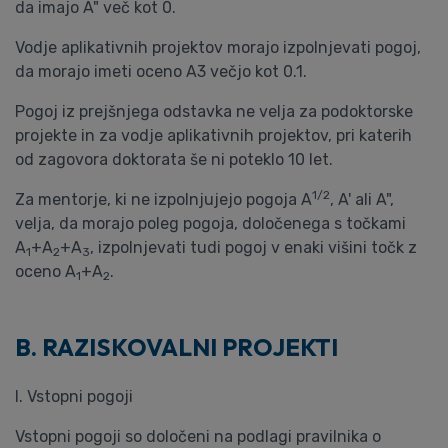
da imajo A" več kot 0.
Vodje aplikativnih projektov morajo izpolnjevati pogoj,
da morajo imeti oceno A3 večjo kot 0.1.
Pogoj iz prejšnjega odstavka ne velja za podoktorske
projekte in za vodje aplikativnih projektov, pri katerih
od zagovora doktorata še ni poteklo 10 let.
1/2
Za mentorje, ki ne izpolnjujejo pogoja A
, A' ali A",
velja, da morajo poleg pogoja, določenega s točkami
A
+A
+A
, izpolnjevati tudi pogoj v enaki višini točk z
1
2
3
oceno A
+A
.
1
2
B. RAZISKOVALNI PROJEKTI
I. Vstopni pogoji
Vstopni pogoji so določeni na podlagi pravilnika o