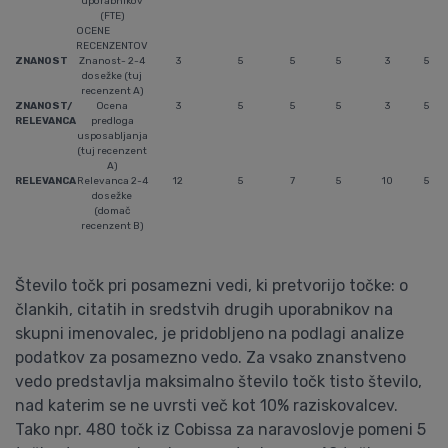
uporabnikov
(FTE)
OCENE
RECENZENTOV
ZNANOST
Znanost- 2-4
3
5
5
5
3
5
dosežke (tuj
recenzent A)
ZNANOST/
Ocena
3
5
5
5
3
5
RELEVANCA
predloga
usposabljanja
(tuj recenzent
A)
RELEVANCA
Relevanca 2-4
12
5
7
5
10
5
dosežke
(domač
recenzent B)
Število točk pri posamezni vedi, ki pretvorijo točke: o
člankih, citatih in sredstvih drugih uporabnikov na
skupni imenovalec, je pridobljeno na podlagi analize
podatkov za posamezno vedo. Za vsako znanstveno
vedo predstavlja maksimalno število točk tisto število,
nad katerim se ne uvrsti več kot 10% raziskovalcev.
Tako npr. 480 točk iz Cobissa za naravoslovje pomeni 5