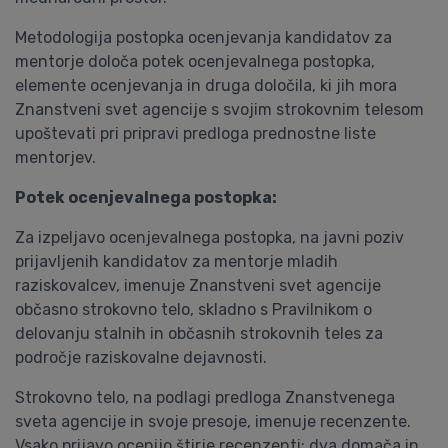
Metodologija postopka ocenjevanja kandidatov za
mentorje določa potek ocenjevalnega postopka,
elemente ocenjevanja in druga določila, ki jih mora
Znanstveni svet agencije s svojim strokovnim telesom
upoštevati pri pripravi predloga prednostne liste
mentorjev.
Potek ocenjevalnega postopka:
Za izpeljavo ocenjevalnega postopka, na javni poziv
prijavljenih kandidatov za mentorje mladih
raziskovalcev, imenuje Znanstveni svet agencije
občasno strokovno telo, skladno s Pravilnikom o
delovanju stalnih in občasnih strokovnih teles za
področje raziskovalne dejavnosti.
Strokovno telo, na podlagi predloga Znanstvenega
sveta agencije in svoje presoje, imenuje recenzente.
Vsako prijavo ocenijo štirje recenzenti: dva domača in