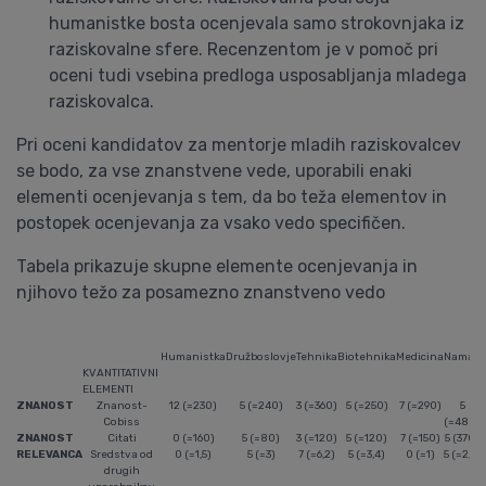
humanistke bosta ocenjevala samo strokovnjaka iz
raziskovalne sfere. Recenzentom je v pomoč pri
oceni tudi vsebina predloga usposabljanja mladega
raziskovalca.
Pri oceni kandidatov za mentorje mladih raziskovalcev
se bodo, za vse znanstvene vede, uporabili enaki
elementi ocenjevanja s tem, da bo teža elementov in
postopek ocenjevanja za vsako vedo specifičen.
Tabela prikazuje skupne elemente ocenjevanja in
njihovo težo za posamezno znanstveno vedo
Humanistka
Družboslovje
Tehnika
Biotehnika
Medicina
Nama
KVANTITATIVNI
ELEMENTI
ZNANOST
Znanost-
12 (=230)
5 (=240)
3 (=360)
5 (=250)
7 (=290)
5
Cobiss
(=480)
ZNANOST
Citati
0 (=160)
5 (=80)
3 (=120)
5 (=120)
7 (=150)
5 (370)
RELEVANCA
Sredstva od
0 (=1,5)
5 (=3)
7 (=6,2)
5 (=3,4)
0 (=1)
5 (=2,9)
drugih