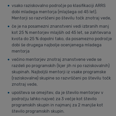
vsako raziskovalno področje po klasifikaciji ARRS
dobi mladega mentorja (mlajšega od 45 let).
Mentorji so razvrščeni po številu točk znotraj vede,
če je na posamezni znanstveni vedi izbranih manj
kot 25 % mentorjev mlajših od 45 let, se zahtevana
kvota do 25 % dopolni tako, da posamezno področje
dobi še drugega najbolje ocenjenega mladega
mentorja
večino mentorjev znotraj znanstvene vede se
razdeli po programskih (kjer jih ni po raziskovalnih)
skupinah. Najboljši mentorji iz vsake programske
(raziskovalne) skupine so razvrščeni po številu točk
znotraj vede,
upošteva se omejitev, da je število mentorjev v
področju lahko največ za 3 večje kot število
programskih skupin in najmanj za 2 manjše kot
število programskih skupin.