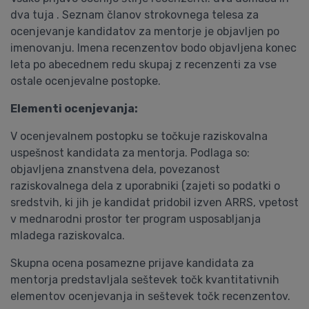
dva tuja . Seznam članov strokovnega telesa za
ocenjevanje kandidatov za mentorje je objavljen po
imenovanju. Imena recenzentov bodo objavljena konec
leta po abecednem redu skupaj z recenzenti za vse
ostale ocenjevalne postopke.
Elementi ocenjevanja:
V ocenjevalnem postopku se točkuje raziskovalna
uspešnost kandidata za mentorja. Podlaga so:
objavljena znanstvena dela, povezanost
raziskovalnega dela z uporabniki (zajeti so podatki o
sredstvih, ki jih je kandidat pridobil izven ARRS, vpetost
v mednarodni prostor ter program usposabljanja
mladega raziskovalca.
Skupna ocena posamezne prijave kandidata za
mentorja predstavljala seštevek točk kvantitativnih
elementov ocenjevanja in seštevek točk recenzentov.