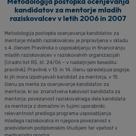
Metodologija postopka ocenjevanja
kandidatov za mentorje mladih
raziskovalcev v letih 2006 in 2007
Metodologija postopka ocenjevanja kandidatov za
mentorje mladih raziskovalcev je pripravljena v skladu
s 4. členom Pravilnika o usposabljanju in financiranju
mladih raziskovalcev v raziskovalnih organizacijah
(Uradni list RS, št. 24/06 – v nadaljnjem besedilu:
pravilnik). Pravilnik v 13. in 14. členu opredeljuje pogoje,
ki jih mora izpolnjevati kandidat za mentorja, v 15.
členu pa merila za ocenjevanje kandidatov za
mentorje, ki so: znanstvena kakovost kandidata za
mentorja; povezanost raziskovalnega dela kandidata
za mentorja z domačimi in tujimi uporabniki;
relevantnost predloga programa usposabljanja
mladega raziskovalca in njegova povezanost s
predvidenim podiplomskim študijem ter vpetost v
mednarodni prostor.