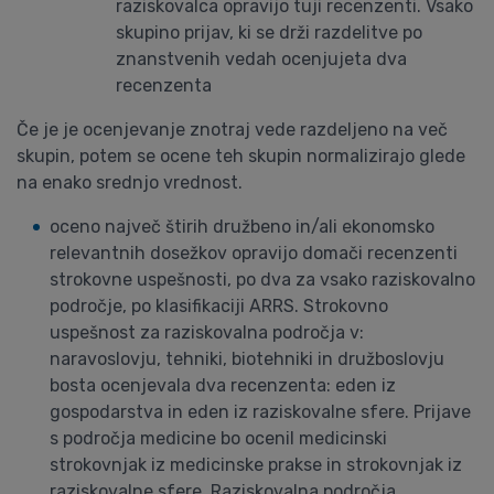
raziskovalca opravijo tuji recenzenti. Vsako
skupino prijav, ki se drži razdelitve po
znanstvenih vedah ocenjujeta dva
recenzenta
Če je je ocenjevanje znotraj vede razdeljeno na več
skupin, potem se ocene teh skupin normalizirajo glede
na enako srednjo vrednost.
oceno največ štirih družbeno in/ali ekonomsko
relevantnih dosežkov opravijo domači recenzenti
strokovne uspešnosti, po dva za vsako raziskovalno
področje, po klasifikaciji ARRS. Strokovno
uspešnost za raziskovalna področja v:
naravoslovju, tehniki, biotehniki in družboslovju
bosta ocenjevala dva recenzenta: eden iz
gospodarstva in eden iz raziskovalne sfere. Prijave
s področja medicine bo ocenil medicinski
strokovnjak iz medicinske prakse in strokovnjak iz
raziskovalne sfere. Raziskovalna področja