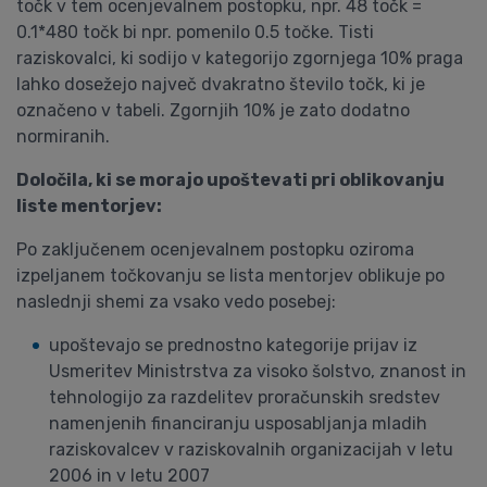
točk v tem ocenjevalnem postopku, npr. 48 točk =
0.1*480 točk bi npr. pomenilo 0.5 točke. Tisti
raziskovalci, ki sodijo v kategorijo zgornjega 10% praga
lahko dosežejo največ dvakratno število točk, ki je
označeno v tabeli. Zgornjih 10% je zato dodatno
normiranih.
Določila, ki se morajo upoštevati pri oblikovanju
liste mentorjev:
Po zaključenem ocenjevalnem postopku oziroma
izpeljanem točkovanju se lista mentorjev oblikuje po
naslednji shemi za vsako vedo posebej:
upoštevajo se prednostno kategorije prijav iz
Usmeritev Ministrstva za visoko šolstvo, znanost in
tehnologijo za razdelitev proračunskih sredstev
namenjenih financiranju usposabljanja mladih
raziskovalcev v raziskovalnih organizacijah v letu
2006 in v letu 2007