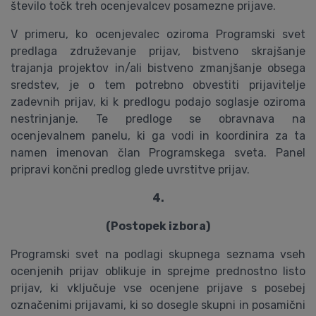
število točk treh ocenjevalcev posamezne prijave.
V primeru, ko ocenjevalec oziroma Programski svet
predlaga združevanje prijav, bistveno skrajšanje
trajanja projektov in/ali bistveno zmanjšanje obsega
sredstev, je o tem potrebno obvestiti prijavitelje
zadevnih prijav, ki k predlogu podajo soglasje oziroma
nestrinjanje. Te predloge se obravnava na
ocenjevalnem panelu, ki ga vodi in koordinira za ta
namen imenovan član Programskega sveta. Panel
pripravi končni predlog glede uvrstitve prijav.
4.
(Postopek izbora)
Programski svet na podlagi skupnega seznama vseh
ocenjenih prijav oblikuje in sprejme prednostno listo
prijav, ki vključuje vse ocenjene prijave s posebej
označenimi prijavami, ki so dosegle skupni in posamični