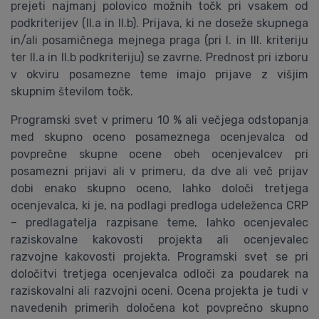
prejeti najmanj polovico možnih točk pri vsakem od
podkriterijev (II.a in II.b). Prijava, ki ne doseže skupnega
in/ali posamičnega mejnega praga (pri I. in III. kriteriju
ter II.a in II.b podkriteriju) se zavrne. Prednost pri izboru
v okviru posamezne teme imajo prijave z višjim
skupnim številom točk.
Programski svet v primeru 10 % ali večjega odstopanja
med skupno oceno posameznega ocenjevalca od
povprečne skupne ocene obeh ocenjevalcev pri
posamezni prijavi ali v primeru, da dve ali več prijav
dobi enako skupno oceno, lahko določi tretjega
ocenjevalca, ki je, na podlagi predloga udeleženca CRP
– predlagatelja razpisane teme, lahko ocenjevalec
raziskovalne kakovosti projekta ali ocenjevalec
razvojne kakovosti projekta. Programski svet se pri
določitvi tretjega ocenjevalca odloči za poudarek na
raziskovalni ali razvojni oceni. Ocena projekta je tudi v
navedenih primerih določena kot povprečno skupno