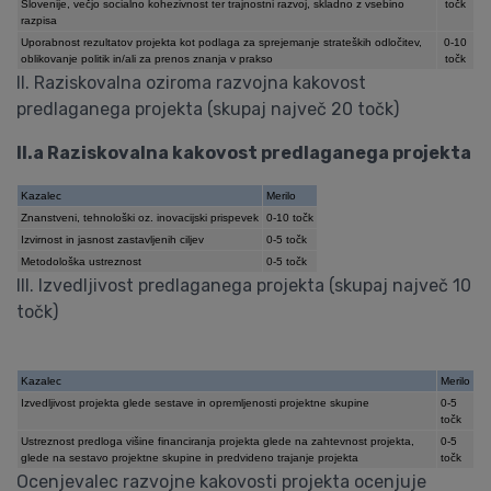
Slovenije, večjo socialno kohezivnost ter trajnostni razvoj, skladno z vsebino
točk
razpisa
Uporabnost rezultatov projekta kot podlaga za sprejemanje strateških odločitev,
0-10
oblikovanje politik in/ali za prenos znanja v prakso
točk
II. Raziskovalna oziroma razvojna kakovost
predlaganega projekta (skupaj največ 20 točk)
II.a Raziskovalna kakovost predlaganega projekta
Kazalec
Merilo
Znanstveni, tehnološki oz. inovacijski prispevek
0-10 točk
Izvirnost in jasnost zastavljenih ciljev
0-5 točk
Metodološka ustreznost
0-5 točk
III. Izvedljivost predlaganega projekta (skupaj največ 10
točk)
Kazalec
Merilo
Izvedljivost projekta glede sestave in opremljenosti projektne skupine
0-5
točk
Ustreznost predloga višine financiranja projekta glede na zahtevnost projekta,
0-5
glede na sestavo projektne skupine in predvideno trajanje projekta
točk
Ocenjevalec razvojne kakovosti projekta ocenjuje