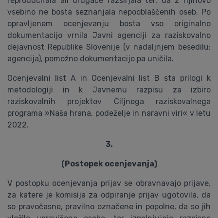
reproducirala ali drugače razširjala ter, da z njihovo
vsebino ne bosta seznanjala nepooblaščenih oseb. Po
opravljenem ocenjevanju bosta vso originalno
dokumentacijo vrnila Javni agenciji za raziskovalno
dejavnost Republike Slovenije (v nadaljnjem besedilu:
agencija), pomožno dokumentacijo pa uničila.
Ocenjevalni list A in Ocenjevalni list B sta prilogi k
metodologiji in k Javnemu razpisu za izbiro
raziskovalnih projektov Ciljnega raziskovalnega
programa »Naša hrana, podeželje in naravni viri« v letu
2022.
3.
(Postopek ocenjevanja)
V postopku ocenjevanja prijav se obravnavajo prijave,
za katere je komisija za odpiranje prijav ugotovila, da
so pravočasne, pravilno označene in popolne, da so jih