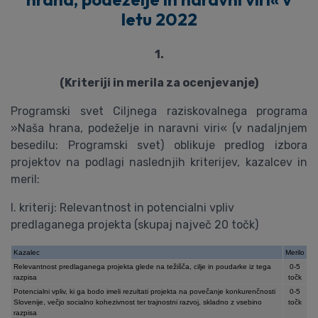
letu 2022
1.
(Kriteriji in merila za ocenjevanje)
Programski svet Ciljnega raziskovalnega programa
»Naša hrana, podeželje in naravni viri« (v nadaljnjem
besedilu: Programski svet) oblikuje predlog izbora
projektov na podlagi naslednjih kriterijev, kazalcev in
meril:
I. kriterij: Relevantnost in potencialni vpliv
predlaganega projekta (skupaj največ 20 točk)
Kazalec
Merilo
Relevantnost predlaganega projekta glede na težišča, cilje in poudarke iz tega
0-5
razpisa
točk
Potencialni vpliv, ki ga bodo imeli rezultati projekta na povečanje konkurenčnosti
0-5
Slovenije, večjo socialno kohezivnost ter trajnostni razvoj, skladno z vsebino
točk
razpisa