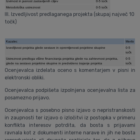
Izvirnost in jasnost zastavljenih ciljev
0-5 točk
Metodološka ustreznost
0-5 točk
III. Izvedljivost predlaganega projekta (skupaj največ 10
točk)
Kazalec
Merilo
Izvedljivost projekta glede sestave in opremljenosti projektne skupine
0-5
točk
Ustreznost predloga višine financiranja projekta glede na zahtevnost projekta,
0-5
glede na sestavo projektne skupine in predvideno trajanje projekta
točk
Ocenjevalca izdelata oceno s komentarjem v pisni in
elektronski obliki.
Ocenjevalca podpišeta izpolnjena ocenjevalna lista za
posamezno prijavo.
Ocenjevalca s posebno pisno izjavo o nepristranskosti
in zaupnosti ter izjavo o izločitvi iz postopka v primeru
konflikta interesov potrdita, da bosta s prijavami
ravnala kot z dokumenti interne narave in jih ne bosta