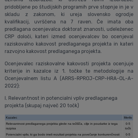
pridobljene po študijskih programih prve stopnje in je v
skladu z zakonom, ki ureja slovensko ogrodje
kvalifikacij, uvrščena na 7 raven. Če imata oba
predlagana ocenjevalca doktorat znanosti, udeleženec
CRP določi, kateri izmed ocenjevalcev bo ocenjeval
raziskovalno kakovost predlaganega projekta in kateri
razvojno kakovost predlaganega projekta.
Ocenjevalec raziskovalne kakovosti projekta ocenjuje
kriterije in kazalce iz 1. točke te metodologije na
Ocenjevalnem listu A (ARRS-RPROJ-CRP-HRA-OL-A-
2022):
I. Relevantnost in potencialni vpliv predlaganega
projekta (skupaj največ 20 točk)
Kazalec
Merilo
Relevantnost predlaganega projekta glede na težišča, cilje in poudarke iz tega
0-5
razpisa
točk
Potencialni vpliv, ki ga bodo imeli rezultati projekta na povečanje konkurenčnosti
0-5