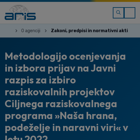
O agenciji
Zakoni, predpisi in normativni akti
Metodologijo ocenjevanja
in izbora prijav na Javni
razpis za izbiro
raziskovalnih projektov
Ciljnega raziskovalnega
programa »Naša hrana,
podeželje in naravni viri« v
letu 2022