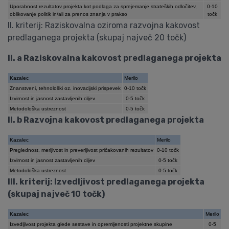
Uporabnost rezultatov projekta kot podlaga za sprejemanje strateških odločitev,
0-10
oblikovanje politik in/ali za prenos znanja v prakso
točk
II. kriterij: Raziskovalna oziroma razvojna kakovost
predlaganega projekta (skupaj največ 20 točk)
II. a Raziskovalna kakovost predlaganega projekta
Kazalec
Merilo
Znanstveni, tehnološki oz. inovacijski prispevek
0-10 točk
Izvirnost in jasnost zastavljenih ciljev
0-5 točk
Metodološka ustreznost
0-5 točk
II. b Razvojna kakovost predlaganega projekta
Kazalec
Merilo
Preglednost, merljivost in preverljivost pričakovanih rezultatov
0-10 točk
Izvirnost in jasnost zastavljenih ciljev
0-5 točk
Metodološka ustreznost
0-5 točk
III. kriterij: Izvedljivost predlaganega projekta
(skupaj največ 10 točk)
Kazalec
Merilo
Izvedljivost projekta glede sestave in opremljenosti projektne skupine
0-5