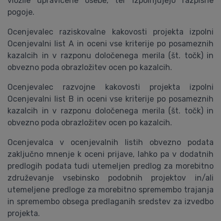
vložile upravičene osebe, ter izpolnjujejo razpisne
pogoje.
Ocenjevalec raziskovalne kakovosti projekta izpolni
Ocenjevalni list A in oceni vse kriterije po posameznih
kazalcih in v razponu določenega merila (št. točk) in
obvezno poda obrazložitev ocen po kazalcih.
Ocenjevalec razvojne kakovosti projekta izpolni
Ocenjevalni list B in oceni vse kriterije po posameznih
kazalcih in v razponu določenega merila (št. točk) in
obvezno poda obrazložitev ocen po kazalcih.
Ocenjevalca v ocenjevalnih listih obvezno podata
zaključno mnenje k oceni prijave, lahko pa v dodatnih
predlogih podata tudi utemeljen predlog za morebitno
združevanje vsebinsko podobnih projektov in/ali
utemeljene predloge za morebitno spremembo trajanja
in spremembo obsega predlaganih sredstev za izvedbo
projekta.