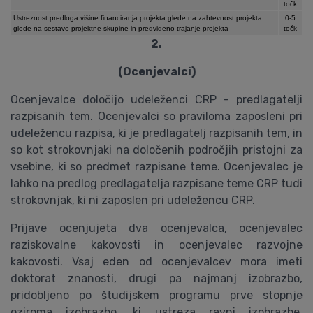
točk
Ustreznost predloga višine financiranja projekta glede na zahtevnost projekta,
0-5
glede na sestavo projektne skupine in predvideno trajanje projekta
točk
2.
(Ocenjevalci)
Ocenjevalce določijo udeleženci CRP - predlagatelji
razpisanih tem. Ocenjevalci so praviloma zaposleni pri
udeležencu razpisa, ki je predlagatelj razpisanih tem, in
so kot strokovnjaki na določenih področjih pristojni za
vsebine, ki so predmet razpisane teme. Ocenjevalec je
lahko na predlog predlagatelja razpisane teme CRP tudi
strokovnjak, ki ni zaposlen pri udeležencu CRP.
Prijave ocenjujeta dva ocenjevalca, ocenjevalec
raziskovalne kakovosti in ocenjevalec razvojne
kakovosti. Vsaj eden od ocenjevalcev mora imeti
doktorat znanosti, drugi pa najmanj izobrazbo,
pridobljeno po študijskem programu prve stopnje
oziroma izobrazbo, ki ustreza ravni izobrazbe,