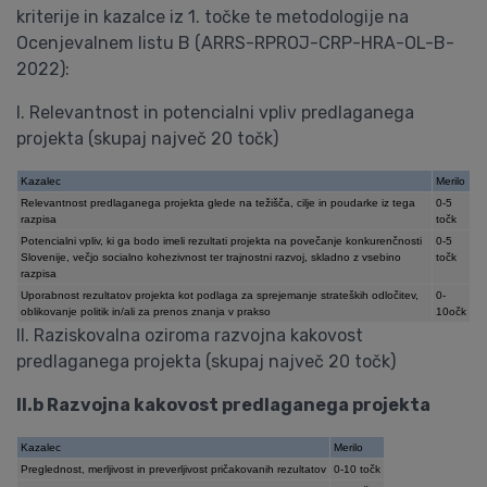
kriterije in kazalce iz 1. točke te metodologije na
Ocenjevalnem listu B (ARRS-RPROJ-CRP-HRA-OL-B-
2022):
I. Relevantnost in potencialni vpliv predlaganega
projekta (skupaj največ 20 točk)
Kazalec
Merilo
Relevantnost predlaganega projekta glede na težišča, cilje in poudarke iz tega
0-5
razpisa
točk
Potencialni vpliv, ki ga bodo imeli rezultati projekta na povečanje konkurenčnosti
0-5
Slovenije, večjo socialno kohezivnost ter trajnostni razvoj, skladno z vsebino
točk
razpisa
Uporabnost rezultatov projekta kot podlaga za sprejemanje strateških odločitev,
0-
oblikovanje politik in/ali za prenos znanja v prakso
10očk
II. Raziskovalna oziroma razvojna kakovost
predlaganega projekta (skupaj največ 20 točk)
II.b Razvojna kakovost predlaganega projekta
Kazalec
Merilo
Preglednost, merljivost in preverljivost pričakovanih rezultatov
0-10 točk