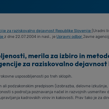
ije za raziskovalno dejavnost Republike Slovenije
(Uradni l
ije
z dne 22.07.2004 in nasl., je
Upravni odbor
Javne agencij
jenosti, merila za izbiro in metod
gencije za raziskovalno dejavnost 
rokovne usposobljenosti po treh sklopih.
 ali podzakonskim predpisom (izobrazba, delovne izkušnje, st
bnosti s področja poznavanja načel in razvojnih usmeritev 
 upravljanja kadrovskih virov in kakovosti. Prav tako je za 