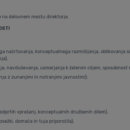
o na delovnem mestu direktorja.
OSTI
a načrtovanja, konceptualnega razmišljanja, oblikovanja si
ja),
, navduševanja, usmerjanja k želenim ciljem, sposobnost re
ja z zunanjimi in notranjimi javnostmi);
dprtih vprašanj, konceptualnih družbenih dilem),
sežki, domača in tuja priporočila),