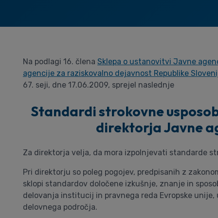
Na podlagi 16. člena
Sklepa o ustanovitvi Javne agenc
agencije za raziskovalno dejavnost Republike Sloven
67. seji, dne 17.06.2009, sprejel naslednje
Standardi strokovne usposobl
direktorja Javne a
Za direktorja velja, da mora izpolnjevati standarde st
Pri direktorju so poleg pogojev, predpisanih z zakonom
sklopi standardov določene izkušnje, znanje in sposo
delovanja institucij in pravnega reda Evropske unije,
delovnega področja.