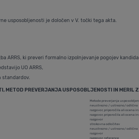
e usposobljenosti je določen v V. točki tega akta.
ba ARRS, ki preveri formalno izpolnjevanje pogojev kandida
redstavijo UO ARRS,
h standardov.
, METOD PREVERJANJA USPOSOBLJENOSTI IN MERIL Z
Metode preverjanja usposobljen
neustrezno / ustrezno/ odlično
razgovor, priporočila ali ocena in
razgovor, priporočila ali ocena in
razgovor
strokovna odločitev
neustrezno / ustrezno/ odlično
razgovor
razgovor, reference