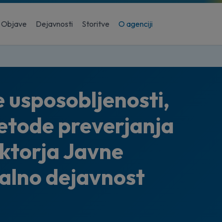
Objave
Dejavnosti
Storitve
O agenciji
 usposobljenosti,
metode preverjanja
ektorja Javne
valno dejavnost