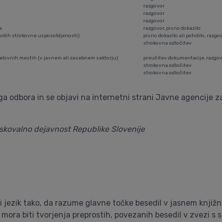
razgovor
razgovor
razgovor
a
razgovor, pisno dokazilo
dardih strokovne usposobljenosti)
pisno dokazilo ali potrdilo, razg
strokovna odločitev
delovnih mestih (v javnem ali zasebnem sektorju)
preučitev dokumentacije, razgo
strokovna odločitev
strokovna odločitev
ga odbora in se objavi na internetni strani Javne agencije z
skovalno dejavnost Republike Slovenije
jezik tako, da razume glavne točke besedil v jasnem knjižne
 mora biti tvorjenja preprostih, povezanih besedil v zvezi s