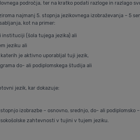
ovnega področja, ter na kratko podati razloge in razlago svo
iroma najmanj 5. stopnja jezikovnega izobraževanja – 5 seme
abljanja, kot na primer:
nstituciji (šola tujega jezika) ali
m jeziku ali
aterih je aktivno uporabljal tuji jezik,
ograma do- ali podiplomskega študija ali
tovni jezik, kar dokazuje:
 stopnjo izobrazbe – osnovno, srednjo, do- ali podiplomsko – v
isokošolske zahtevnosti v tujini v tujem jeziku.