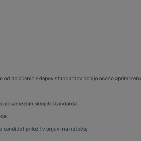
kem od določenih sklopov standardov dobijo oceno »primeren
po posameznih sklopih standarda.
ode:
 kandidat priložil v prijavi na natečaj,