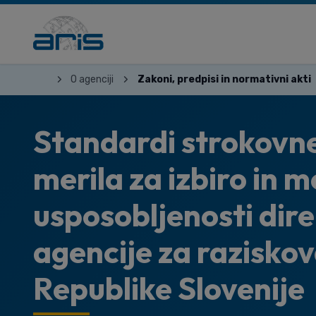
O agenciji
Zakoni, predpisi in normativni akti
Standardi strokovne
merila za izbiro in 
usposobljenosti dir
agencije za razisko
Republike Slovenije