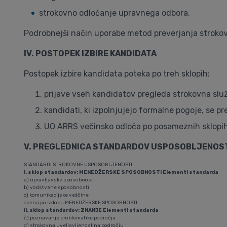
strokovno odločanje upravnega odbora.
Podrobnejši način uporabe metod preverjanja strokovn
IV. POSTOPEK IZBIRE KANDIDATA
Postopek izbire kandidata poteka po treh sklopih:
prijave vseh kandidatov pregleda strokovna služ
kandidati, ki izpolnjujejo formalne pogoje, se p
UO ARRS večinsko odloča po posameznih sklopi
V. PREGLEDNICA STANDARDOV USPOSOBLJENOSTI
STANDARDI STROKOVNE USPOSOBLJENOSTI
I. sklop standardov: MENEDŽERSKE SPOSOBNOSTI Elementi standarda
a) upravljavske sposobnosti
b) vodstvene sposobnosti
c) komunikacijske veščine
ocena po sklopu MENEDŽERSKE SPOSOBNOSTI
II. sklop standardov: ZNANJE Elementi standarda
č) poznavanje problematike področja
d) strokovna uveljavljenost na področju