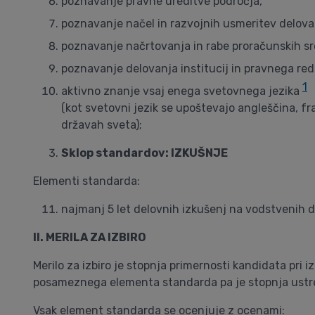
poznavanje pravne ureditve področja,
poznavanje načel in razvojnih usmeritev delova
poznavanje načrtovanja in rabe proračunskih sr
poznavanje delovanja institucij in pravnega red
1
aktivno znanje vsaj enega svetovnega jezika
(kot svetovni jezik se upoštevajo angleščina, fr
državah sveta);
Sklop standardov: IZKUŠNJE
Elementi standarda:
najmanj 5 let delovnih izkušenj na vodstvenih d
II. MERILA ZA IZBIRO
Merilo za izbiro je stopnja primernosti kandidata pri
posameznega elementa standarda pa je stopnja ustr
Vsak element standarda se ocenjuje z ocenami: