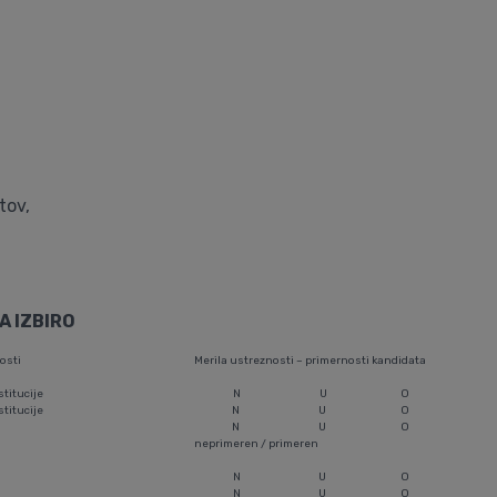
tov,
A IZBIRO
osti
Merila ustreznosti – primernosti kandidata
stitucije
N
U
O
stitucije
N
U
O
N
U
O
neprimeren / primeren
N
U
O
N
U
O