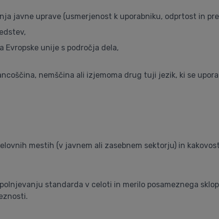
nja javne uprave (usmerjenost k uporabniku, odprtost in pre
edstev,
a Evropske unije s področja dela,
ancoščina, nemščina ali izjemoma drug tuji jezik, ki se upora
elovnih mestih (v javnem ali zasebnem sektorju) in kakovost
 izpolnjevanju standarda v celoti in merilo posameznega sklo
eznosti.