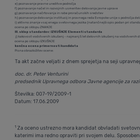
e) poznavanje pravne ureditve področja
f) poznavanje načel in razvojnih usmeritev delovanja javne uprave
g) poznavanje načrtovanja in rabe proračunskih sredstev
h) poznavanje delovanja institucij in pravnega reda Evropske unije s področja del
i) aktivno znanje vsaj enega svetovnega jezika (natančnejši opis podan pri stan
ocena po sklopu ZNANJE
III. sklop standardov: IZKUŠNJE Elementi standarda
j) kakovost vodstvenih izkušenj - najmanj 5 let delovnih izkušenj na vodstvenih 
ocena po sklopu IZKUŠNJE
končna ocena primernosti kandidata
Pisna obrazložitev ocene:
Ta akt začne veljati z dnem sprejetja na seji upravne
doc. dr. Peter Venturini
predsednik Upravnega odbora Javne agencije za razi
Številka: 007-19/2009-1
Datum: 17.06.2009
1
Za oceno ustrezno mora kandidat obvladati svetovni 
katerimi ima redno opraviti pri svojem delu. Sposoben