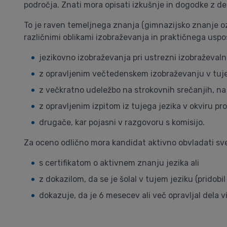
področja. Znati mora opisati izkušnje in dogodke z del
To je raven temeljnega znanja (gimnazijsko znanje oz
različnimi oblikami izobraževanja in praktičnega uspos
jezikovno izobraževanja pri ustrezni izobraževalni i
z opravljenim večtedenskem izobraževanju v tuje
z večkratno udeležbo na strokovnih srečanjih, na k
z opravljenim izpitom iz tujega jezika v okviru pr
drugače, kar pojasni v razgovoru s komisijo.
Za oceno odlično mora kandidat aktivno obvladati sve
s certifikatom o aktivnem znanju jezika ali
z dokazilom, da se je šolal v tujem jeziku (pridobil
dokazuje, da je 6 mesecev ali več opravljal dela v