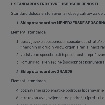
I. STANDARDI STROKOVNE USPOSOBLJENOSTI
Standard določa vrsto, raven ali obseg zahtev za del
Sklop standardov: MENEDŽERSKE SPOSOBN
Elementi standarda:
upravljavske sposobnosti (sposobnost strateškeg
finančnih in drugih virov, organiziranja, nadziran
vodstvene sposobnosti (sposobnost prepričevanja
komunikacijske veščine (sposobnost komuniciran
Sklop standardov: ZNANJE
Elementi standarda:
poznavanje problematike področja (poznavanje o
strokovna uveljavljenost na področju (pretekli do