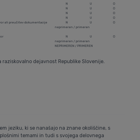
N
U
O
N
U
O
N
U
O
N
U
O
ovor ali preučitev dokumentacije
N
U
O
neprimeren / primeren
vor
N
U
O
neprimeren / primeren
NEPRIMEREN / PRIMEREN
a raziskovalno dejavnost Republike Slovenije.
m jeziku, ki se nanašajo na znane okoliščine, s
 splošnimi temami in tudi s svojega delovnega