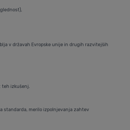
glednost),
blja v državah Evropske unije in drugih razvitejših
 teh izkušenj.
pa standarda, merilo izpolnjevanja zahtev