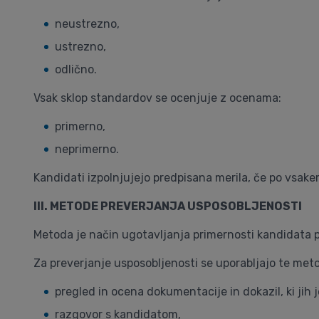
neustrezno,
ustrezno,
odlično.
Vsak sklop standardov se ocenjuje z ocenama:
primerno,
neprimerno.
Kandidati izpolnjujejo predpisana merila, če po vsa
III. METODE PREVERJANJA USPOSOBLJENOSTI
Metoda je način ugotavljanja primernosti kandidata 
Za preverjanje usposobljenosti se uporabljajo te met
pregled in ocena dokumentacije in dokazil, ki jih je
razgovor s kandidatom,