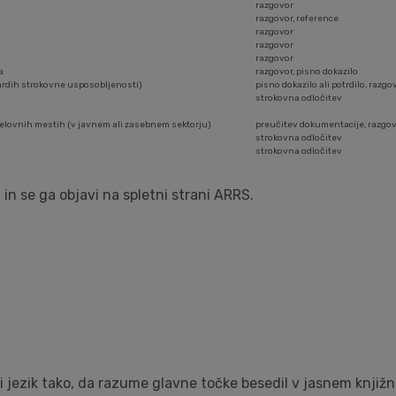
razgovor
razgovor, reference
razgovor
razgovor
razgovor
a
razgovor, pisno dokazilo
dardih strokovne usposobljenosti)
pisno dokazilo ali potrdilo, razg
strokovna odločitev
delovnih mestih (v javnem ali zasebnem sektorju)
preučitev dokumentacije, razgo
strokovna odločitev
strokovna odločitev
in se ga objavi na spletni strani ARRS.
jezik tako, da razume glavne točke besedil v jasnem knjižne