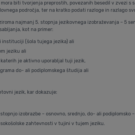
 mora biti tvorjenja preprostih, povezanih besedil v zvezi s
ovnega področja, ter na kratko podati razloge in razlago svo
iroma najmanj 5. stopnja jezikovnega izobraževanja – 5 seme
abljanja, kot na primer:
nstituciji (šola tujega jezika) ali
m jeziku ali
aterih je aktivno uporabljal tuji jezik,
ograma do- ali podiplomskega študija ali
tovni jezik, kar dokazuje:
 stopnjo izobrazbe – osnovno, srednjo, do- ali podiplomsko – v
isokošolske zahtevnosti v tujini v tujem jeziku.