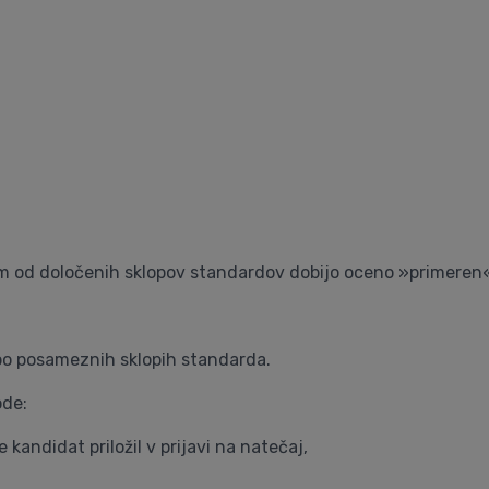
kem od določenih sklopov standardov dobijo oceno »primeren
po posameznih sklopih standarda.
ode:
 kandidat priložil v prijavi na natečaj,