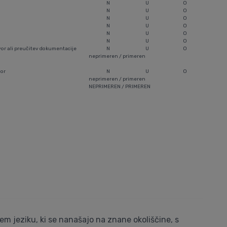
N
U
O
N
U
O
N
U
O
N
U
O
N
U
O
N
U
O
ovor ali preučitev dokumentacije
N
U
O
neprimeren / primeren
vor
N
U
O
neprimeren / primeren
NEPRIMEREN / PRIMEREN
m jeziku, ki se nanašajo na znane okoliščine, s