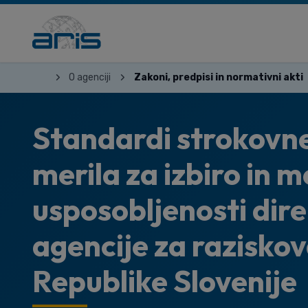
O agenciji
Zakoni, predpisi in normativni akti
Standardi strokovne
merila za izbiro in 
usposobljenosti dir
agencije za razisko
Republike Slovenije