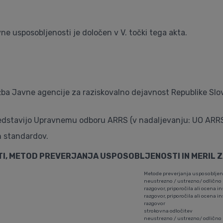
e usposobljenosti je določen v V. točki tega akta.
ba Javne agencije za raziskovalno dejavnost Republike Slove
 predstavijo Upravnemu odboru ARRS (v nadaljevanju: UO ARRS
h standardov.
, METOD PREVERJANJA USPOSOBLJENOSTI IN MERIL Z
Metode preverjanja usposobljen
neustrezno / ustrezno/ odlično
razgovor, priporočila ali ocena in
razgovor, priporočila ali ocena in
razgovor
strokovna odločitev
neustrezno / ustrezno/ odlično