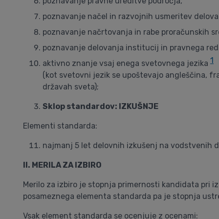
poznavanje pravne ureditve področja,
poznavanje načel in razvojnih usmeritev delova
poznavanje načrtovanja in rabe proračunskih sr
poznavanje delovanja institucij in pravnega red
1
aktivno znanje vsaj enega svetovnega jezika
(kot svetovni jezik se upoštevajo angleščina, fr
državah sveta);
Sklop standardov: IZKUŠNJE
Elementi standarda:
najmanj 5 let delovnih izkušenj na vodstvenih d
II. MERILA ZA IZBIRO
Merilo za izbiro je stopnja primernosti kandidata pri
posameznega elementa standarda pa je stopnja ustr
Vsak element standarda se ocenjuje z ocenami: