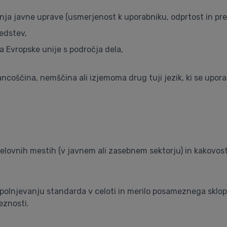
nja javne uprave (usmerjenost k uporabniku, odprtost in pre
edstev,
a Evropske unije s področja dela,
ancoščina, nemščina ali izjemoma drug tuji jezik, ki se upora
elovnih mestih (v javnem ali zasebnem sektorju) in kakovost
 izpolnjevanju standarda v celoti in merilo posameznega sklo
eznosti.