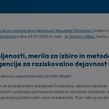
ije za raziskovalno dejavnost Republike Slovenije
(Uradni li
Slovenije
z dne 22.07.2004 in nasl., je
Upravni odbor
Javne a
jenosti, merila za izbiro in metod
gencije za raziskovalno dejavnost 
rokovne usposobljenosti po treh sklopih.
 ali podzakonskim predpisom (izobrazba, delovne izkušnje, st
bnosti s področja poznavanja načel in razvojnih usmeritev 
 upravljanja kadrovskih virov in kakovosti. Prav tako je za 