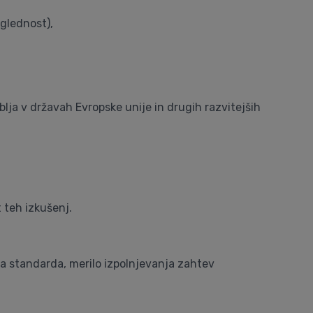
glednost),
blja v državah Evropske unije in drugih razvitejših
 teh izkušenj.
pa standarda, merilo izpolnjevanja zahtev