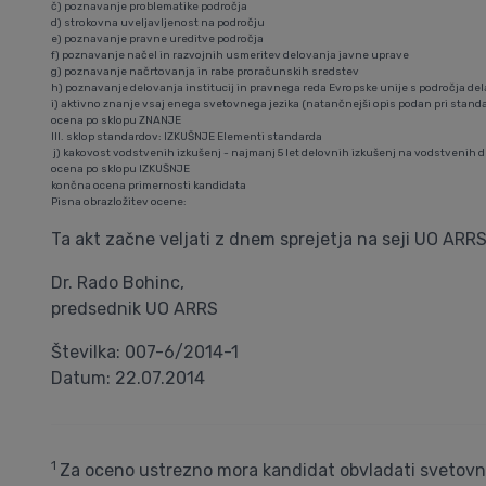
č) poznavanje problematike področja
d) strokovna uveljavljenost na področju
e) poznavanje pravne ureditve področja
f) poznavanje načel in razvojnih usmeritev delovanja javne uprave
g) poznavanje načrtovanja in rabe proračunskih sredstev
h) poznavanje delovanja institucij in pravnega reda Evropske unije s področja del
i) aktivno znanje vsaj enega svetovnega jezika (natančnejši opis podan pri stan
ocena po sklopu ZNANJE
III. sklop standardov: IZKUŠNJE Elementi standarda
j) kakovost vodstvenih izkušenj - najmanj 5 let delovnih izkušenj na vodstvenih 
ocena po sklopu IZKUŠNJE
končna ocena primernosti kandidata
Pisna obrazložitev ocene:
Ta akt začne veljati z dnem sprejetja na seji UO ARRS 
Dr. Rado Bohinc,
predsednik UO ARRS
Številka: 007-6/2014-1
Datum: 22.07.2014
1
Za oceno ustrezno mora kandidat obvladati svetovni 