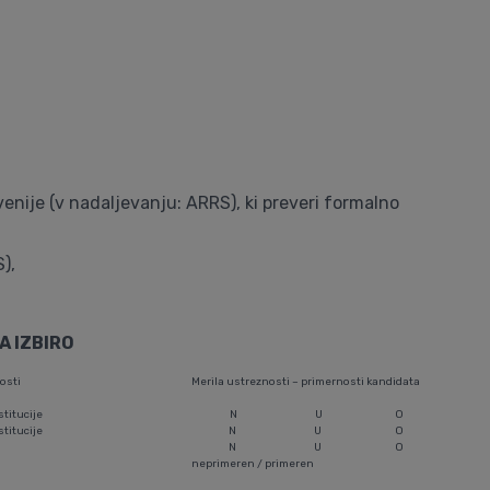
nije (v nadaljevanju: ARRS), ki preveri formalno
),
A IZBIRO
osti
Merila ustreznosti – primernosti kandidata
stitucije
N
U
O
stitucije
N
U
O
N
U
O
neprimeren / primeren