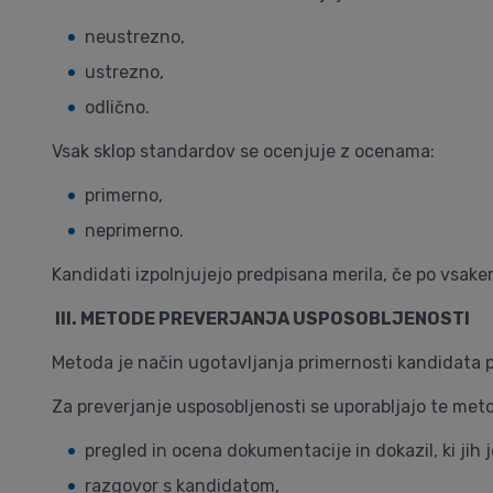
neustrezno,
ustrezno,
odlično.
Vsak sklop standardov se ocenjuje z ocenama:
primerno,
neprimerno.
Kandidati izpolnjujejo predpisana merila, če po vsa
III. METODE PREVERJANJA USPOSOBLJENOSTI
Metoda je način ugotavljanja primernosti kandidata 
Za preverjanje usposobljenosti se uporabljajo te met
pregled in ocena dokumentacije in dokazil, ki jih je
razgovor s kandidatom,