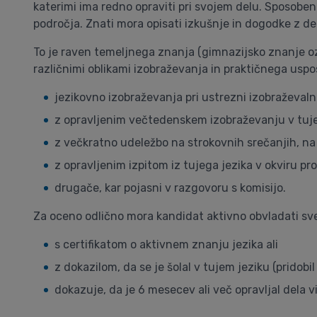
katerimi ima redno opraviti pri svojem delu. Sposoben
področja. Znati mora opisati izkušnje in dogodke z del
To je raven temeljnega znanja (gimnazijsko znanje oz
različnimi oblikami izobraževanja in praktičnega uspos
jezikovno izobraževanja pri ustrezni izobraževalni i
z opravljenim večtedenskem izobraževanju v tuje
z večkratno udeležbo na strokovnih srečanjih, na k
z opravljenim izpitom iz tujega jezika v okviru pr
drugače, kar pojasni v razgovoru s komisijo.
Za oceno odlično mora kandidat aktivno obvladati sve
s certifikatom o aktivnem znanju jezika ali
z dokazilom, da se je šolal v tujem jeziku (pridobil
dokazuje, da je 6 mesecev ali več opravljal dela v