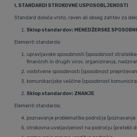
I. STANDARDI STROKOVNE USPOSOBLJENOSTI
Standard določa vrsto, raven ali obseg zahtev za del
Sklop standardov: MENEDŽERSKE SPOSOBN
Elementi standarda:
upravljavske sposobnosti (sposobnost strateškeg
finančnih in drugih virov, organiziranja, nadziran
vodstvene sposobnosti (sposobnost prepričevanja
komunikacijske veščine (sposobnost komuniciran
Sklop standardov: ZNANJE
Elementi standarda:
poznavanje problematike področja (poznavanje o
strokovna uveljavljenost na področju (pretekli do