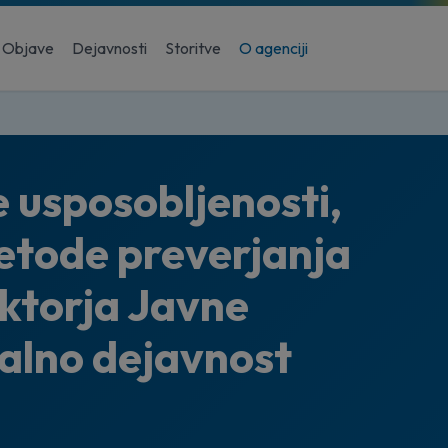
Objave
Dejavnosti
Storitve
O agenciji
 usposobljenosti,
metode preverjanja
ektorja Javne
valno dejavnost