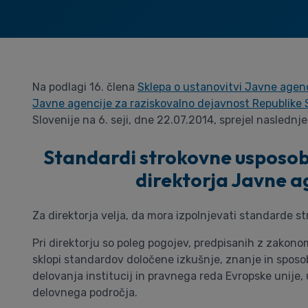
Na podlagi 16. člena
Sklepa o ustanovitvi Javne agenc
Javne agencije za raziskovalno dejavnost Republike 
Slovenije na 6. seji, dne 22.07.2014, sprejel naslednje
Standardi strokovne usposobl
direktorja Javne a
Za direktorja velja, da mora izpolnjevati standarde st
Pri direktorju so poleg pogojev, predpisanih z zakonom
sklopi standardov določene izkušnje, znanje in sposo
delovanja institucij in pravnega reda Evropske unije,
delovnega področja.