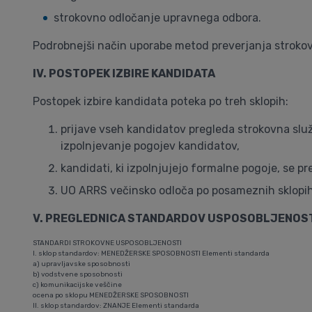
strokovno odločanje upravnega odbora.
Podrobnejši način uporabe metod preverjanja strokovn
IV. POSTOPEK IZBIRE KANDIDATA
Postopek izbire kandidata poteka po treh sklopih:
prijave vseh kandidatov pregleda strokovna služ
izpolnjevanje pogojev kandidatov,
kandidati, ki izpolnjujejo formalne pogoje, se
UO ARRS večinsko odloča po posameznih sklopi
V. PREGLEDNICA STANDARDOV USPOSOBLJENOSTI
STANDARDI STROKOVNE USPOSOBLJENOSTI
I. sklop standardov: MENEDŽERSKE SPOSOBNOSTI Elementi standarda
a) upravljavske sposobnosti
b) vodstvene sposobnosti
c) komunikacijske veščine
ocena po sklopu MENEDŽERSKE SPOSOBNOSTI
II. sklop standardov: ZNANJE Elementi standarda