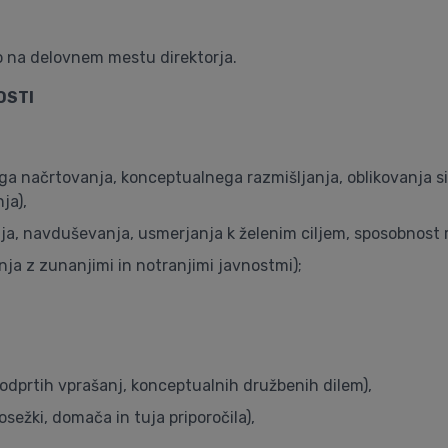
o na delovnem mestu direktorja.
OSTI
a načrtovanja, konceptualnega razmišljanja, oblikovanja si
ja),
, navduševanja, usmerjanja k želenim ciljem, sposobnost re
ja z zunanjimi in notranjimi javnostmi);
dprtih vprašanj, konceptualnih družbenih dilem),
sežki, domača in tuja priporočila),