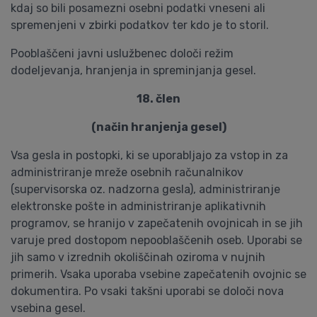
kdaj so bili posamezni osebni podatki vneseni ali
spremenjeni v zbirki podatkov ter kdo je to storil.
Pooblaščeni javni uslužbenec določi režim
dodeljevanja, hranjenja in spreminjanja gesel.
18. člen
(način hranjenja gesel)
Vsa gesla in postopki, ki se uporabljajo za vstop in za
administriranje mreže osebnih računalnikov
(supervisorska oz. nadzorna gesla), administriranje
elektronske pošte in administriranje aplikativnih
programov, se hranijo v zapečatenih ovojnicah in se jih
varuje pred dostopom nepooblaščenih oseb. Uporabi se
jih samo v izrednih okoliščinah oziroma v nujnih
primerih. Vsaka uporaba vsebine zapečatenih ovojnic se
dokumentira. Po vsaki takšni uporabi se določi nova
vsebina gesel.