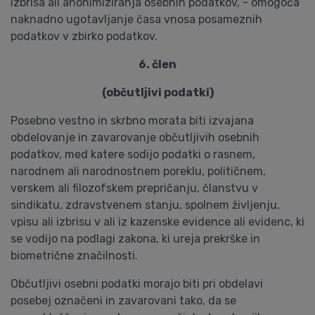
izbrisa ali anonimiziranja osebnih podatkov, - omogoča
naknadno ugotavljanje časa vnosa posameznih
podatkov v zbirko podatkov.
6. člen
(občutljivi podatki)
Posebno vestno in skrbno morata biti izvajana
obdelovanje in zavarovanje občutljivih osebnih
podatkov, med katere sodijo podatki o rasnem,
narodnem ali narodnostnem poreklu, političnem,
verskem ali filozofskem prepričanju, članstvu v
sindikatu, zdravstvenem stanju, spolnem življenju,
vpisu ali izbrisu v ali iz kazenske evidence ali evidenc, ki
se vodijo na podlagi zakona, ki ureja prekrške in
biometrične značilnosti.
Občutljivi osebni podatki morajo biti pri obdelavi
posebej označeni in zavarovani tako, da se