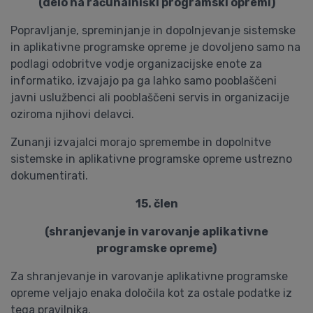
(delo na računalniški programski opremi)
Popravljanje, spreminjanje in dopolnjevanje sistemske
in aplikativne programske opreme je dovoljeno samo na
podlagi odobritve vodje organizacijske enote za
informatiko, izvajajo pa ga lahko samo pooblaščeni
javni uslužbenci ali pooblaščeni servis in organizacije
oziroma njihovi delavci.
Zunanji izvajalci morajo spremembe in dopolnitve
sistemske in aplikativne programske opreme ustrezno
dokumentirati.
15. člen
(shranjevanje in varovanje aplikativne
programske opreme)
Za shranjevanje in varovanje aplikativne programske
opreme veljajo enaka določila kot za ostale podatke iz
tega pravilnika.