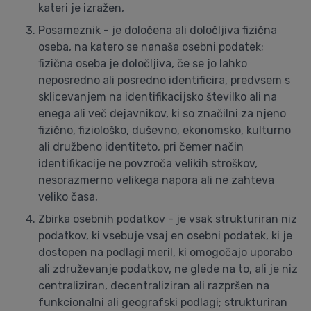
kateri je izražen,
Posameznik - je določena ali določljiva fizična
oseba, na katero se nanaša osebni podatek;
fizična oseba je določljiva, če se jo lahko
neposredno ali posredno identificira, predvsem s
sklicevanjem na identifikacijsko številko ali na
enega ali več dejavnikov, ki so značilni za njeno
fizično, fiziološko, duševno, ekonomsko, kulturno
ali družbeno identiteto, pri čemer način
identifikacije ne povzroča velikih stroškov,
nesorazmerno velikega napora ali ne zahteva
veliko časa,
Zbirka osebnih podatkov - je vsak strukturiran niz
podatkov, ki vsebuje vsaj en osebni podatek, ki je
dostopen na podlagi meril, ki omogočajo uporabo
ali združevanje podatkov, ne glede na to, ali je niz
centraliziran, decentraliziran ali razpršen na
funkcionalni ali geografski podlagi; strukturiran