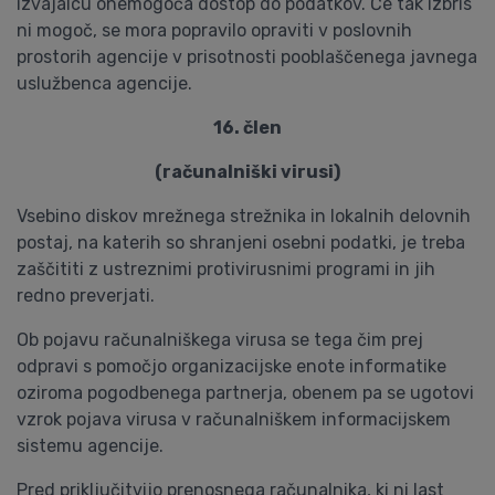
izvajalcu onemogoča dostop do podatkov. Če tak izbris
ni mogoč, se mora popravilo opraviti v poslovnih
prostorih agencije v prisotnosti pooblaščenega javnega
uslužbenca agencije.
16. člen
(računalniški virusi)
Vsebino diskov mrežnega strežnika in lokalnih delovnih
postaj, na katerih so shranjeni osebni podatki, je treba
zaščititi z ustreznimi protivirusnimi programi in jih
redno preverjati.
Ob pojavu računalniškega virusa se tega čim prej
odpravi s pomočjo organizacijske enote informatike
oziroma pogodbenega partnerja, obenem pa se ugotovi
vzrok pojava virusa v računalniškem informacijskem
sistemu agencije.
Pred priključitvijo prenosnega računalnika, ki ni last