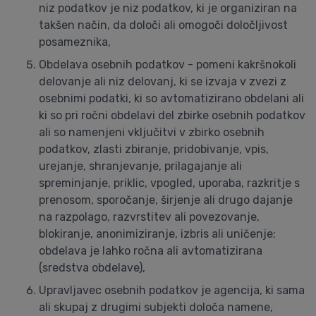
niz podatkov je niz podatkov, ki je organiziran na
takšen način, da določi ali omogoči določljivost
posameznika,
Obdelava osebnih podatkov - pomeni kakršnokoli
delovanje ali niz delovanj, ki se izvaja v zvezi z
osebnimi podatki, ki so avtomatizirano obdelani ali
ki so pri ročni obdelavi del zbirke osebnih podatkov
ali so namenjeni vključitvi v zbirko osebnih
podatkov, zlasti zbiranje, pridobivanje, vpis,
urejanje, shranjevanje, prilagajanje ali
spreminjanje, priklic, vpogled, uporaba, razkritje s
prenosom, sporočanje, širjenje ali drugo dajanje
na razpolago, razvrstitev ali povezovanje,
blokiranje, anonimiziranje, izbris ali uničenje;
obdelava je lahko ročna ali avtomatizirana
(sredstva obdelave),
Upravljavec osebnih podatkov je agencija, ki sama
ali skupaj z drugimi subjekti določa namene,