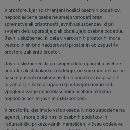
V prostore, kjer so shranjeni nosilci osebnih podatkov,
nepooblaščene osebe ne smejo vstopati brez
spremstva ali prisotnosti javnih uslužbencev, ki pri
svojem delu uporabljajo ali obdelujejo osebne podatke.
Javni uslužbenec, ki dela v varovanih prostorih, mora
vestno in skrbno nadzorovati prostor in ob zapustitvi
prostora zakleniti prostor.
Javni uslužbenec, ki pri svojem delu uporablja osebne
podatke ali jih kakorkoli obdeluje, ne sme med delovnim
časom puščati nosilcev osebnih podatkov na pisalnih
mizah ali jih kako drugače izpostavljati nevarnosti
vpogleda vanje nepooblaščenim osebam oziroma
nepooblaščenim javnim uslužbencem.
V prostorih, kjer imajo vstop osebe, ki niso zaposlene na
agenciji, morajo biti nosilci osebnih podatkov in
računalniški prikazovalniki nameščeni v času obdelave