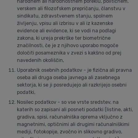
narodnem ali narodnostnem poreklu, političnem,
verskem ali filozofskem prepričanju, članstvu v
sindikatu, zdravstvenem stanju, spolnem
življenju, vpisu ali izbrisu v ali iz kazenske
evidence ali evidence, ki se vodi na podlagi
zakona, ki ureja prekrške ter biometrične
značilnosti, če je z njihovo uporabo mogoče
določiti posameznika v zvezi s kakšno od prej
navedenih okoliščin,
Uporabnik osebnih podatkov - je fizična ali pravna
oseba ali druga oseba javnega ali zasebnega
sektorja, ki se ji posredujejo ali razkrijejo osebni
podatki,
Nosilec podatkov - so vse vrste sredstev, na
katerih so zapisani ali posneti podatki (listine, akti,
gradiva, spisi, računalniška oprema vključno z
magnetnimi, optičnimi ali drugimi računalniškimi
mediji, fotokopije, zvočno in slikovno gradivo,