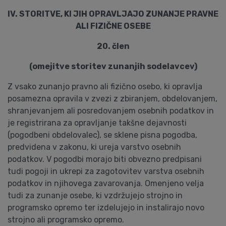
IV. STORITVE, KI JIH OPRAVLJAJO ZUNANJE PRAVNE
ALI FIZIČNE OSEBE
20. člen
(omejitve storitev zunanjih sodelavcev)
Z vsako zunanjo pravno ali fizično osebo, ki opravlja
posamezna opravila v zvezi z zbiranjem, obdelovanjem,
shranjevanjem ali posredovanjem osebnih podatkov in
je registrirana za opravljanje takšne dejavnosti
(pogodbeni obdelovalec), se sklene pisna pogodba,
predvidena v zakonu, ki ureja varstvo osebnih
podatkov. V pogodbi morajo biti obvezno predpisani
tudi pogoji in ukrepi za zagotovitev varstva osebnih
podatkov in njihovega zavarovanja. Omenjeno velja
tudi za zunanje osebe, ki vzdržujejo strojno in
programsko opremo ter izdelujejo in instalirajo novo
strojno ali programsko opremo.