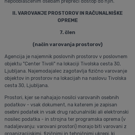
nepooblaščenim osebam prepreči dostop do njih.
II. VAROVANJE PROSTOROV IN RAČUNALNIŠKE
OPREME
7. člen
(način varovanja prostorov)
Agencija je najemnik poslovnih prostorov v poslovnem
objektu "Center Tivoli" na lokaciji Tivolska cesta 30,
Ljubljana. Najemodajalec zagotavlja fizično varovanje
objektov in prostorov na lokacijah na naslovu Tivolska
cesta 30, Ljubljana.
Prostori, kjer se nahajajo nosilci varovanih osebnih
podatkov - vsak dokument, na katerem je zapisan
osebni podatek in vsak drug računalniški ali elektronski
nosilec podatka - in strojna ter programska oprema (v
nadaljevanju: varovani prostori) morajo biti varovani z
organizacijskimi, fizičnimi in tehničnimi ukrepi, ki