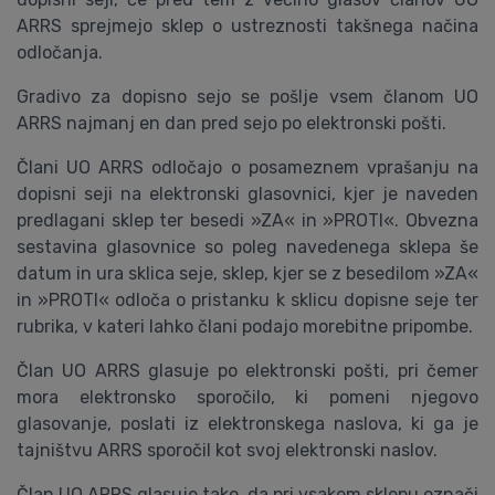
ARRS sprejmejo sklep o ustreznosti takšnega načina
odločanja.
Gradivo za dopisno sejo se pošlje vsem članom UO
ARRS najmanj en dan pred sejo po elektronski pošti.
Člani UO ARRS odločajo o posameznem vprašanju na
dopisni seji na elektronski glasovnici, kjer je naveden
predlagani sklep ter besedi »ZA« in »PROTI«. Obvezna
sestavina glasovnice so poleg navedenega sklepa še
datum in ura sklica seje, sklep, kjer se z besedilom »ZA«
in »PROTI« odloča o pristanku k sklicu dopisne seje ter
rubrika, v kateri lahko člani podajo morebitne pripombe.
Član UO ARRS glasuje po elektronski pošti, pri čemer
mora elektronsko sporočilo, ki pomeni njegovo
glasovanje, poslati iz elektronskega naslova, ki ga je
tajništvu ARRS sporočil kot svoj elektronski naslov.
Član UO ARRS glasuje tako, da pri vsakem sklepu označi