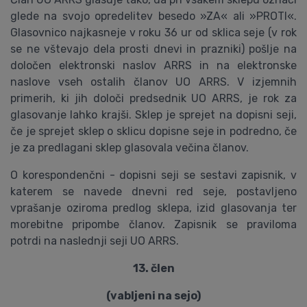
glede na svojo opredelitev besedo »ZA« ali »PROTI«.
Glasovnico najkasneje v roku 36 ur od sklica seje (v rok
se ne vštevajo dela prosti dnevi in prazniki) pošlje na
določen elektronski naslov ARRS in na elektronske
naslove vseh ostalih članov UO ARRS. V izjemnih
primerih, ki jih določi predsednik UO ARRS, je rok za
glasovanje lahko krajši. Sklep je sprejet na dopisni seji,
če je sprejet sklep o sklicu dopisne seje in podredno, če
je za predlagani sklep glasovala večina članov.
O korespondenčni - dopisni seji se sestavi zapisnik, v
katerem se navede dnevni red seje, postavljeno
vprašanje oziroma predlog sklepa, izid glasovanja ter
morebitne pripombe članov. Zapisnik se praviloma
potrdi na naslednji seji UO ARRS.
13. člen
(vabljeni na sejo)