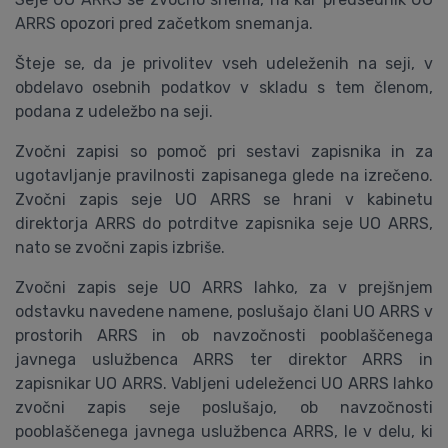
ARRS opozori pred začetkom snemanja.
Šteje se, da je privolitev vseh udeleženih na seji, v
obdelavo osebnih podatkov v skladu s tem členom,
podana z udeležbo na seji.
Zvočni zapisi so pomoč pri sestavi zapisnika in za
ugotavljanje pravilnosti zapisanega glede na izrečeno.
Zvočni zapis seje UO ARRS se hrani v kabinetu
direktorja ARRS do potrditve zapisnika seje UO ARRS,
nato se zvočni zapis izbriše.
Zvočni zapis seje UO ARRS lahko, za v prejšnjem
odstavku navedene namene, poslušajo člani UO ARRS v
prostorih ARRS in ob navzočnosti pooblaščenega
javnega uslužbenca ARRS ter direktor ARRS in
zapisnikar UO ARRS. Vabljeni udeleženci UO ARRS lahko
zvočni zapis seje poslušajo, ob navzočnosti
pooblaščenega javnega uslužbenca ARRS, le v delu, ki