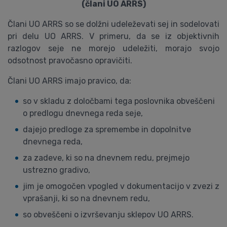
(člani UO ARRS)
Člani UO ARRS so se dolžni udeleževati sej in sodelovati
pri delu UO ARRS. V primeru, da se iz objektivnih
razlogov seje ne morejo udeležiti, morajo svojo
odsotnost pravočasno opravičiti.
Člani UO ARRS imajo pravico, da:
so v skladu z določbami tega poslovnika obveščeni
o predlogu dnevnega reda seje,
dajejo predloge za spremembe in dopolnitve
dnevnega reda,
za zadeve, ki so na dnevnem redu, prejmejo
ustrezno gradivo,
jim je omogočen vpogled v dokumentacijo v zvezi z
vprašanji, ki so na dnevnem redu,
so obveščeni o izvrševanju sklepov UO ARRS.