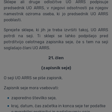
Sklepe ali druge odločitve UO ARRS podpisuje
predsednik UO ARRS, v njegovi odsotnosti pa njegov
namestnik oziroma oseba, ki jo predsednik UO ARRS
pooblasti.
Sprejete sklepe, ki jih je treba izvršiti takoj, UO ARRS
potrdi na seji. Ti sklepi se lahko podpišejo pred
potrditvijo celotnega zapisnika seje, če s tem na seji
soglašajo člani UO ARRS.
21. člen
(zapisnik seje)
O seji UO ARRS se piše zapisnik.
Zapisnik seje mora vsebovati:
zaporedno številko seje,
kraj, datum, čas začetka in konca seje ter podatke
o morebitni prekinitvi in nadaljevanju seje,