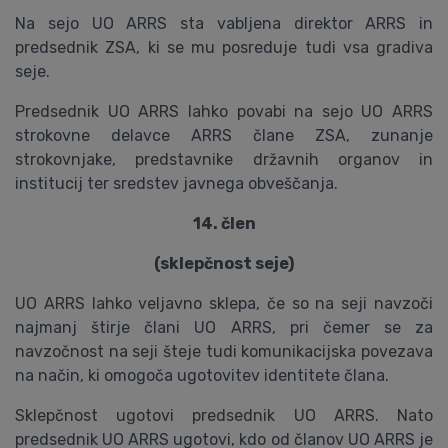
Na sejo UO ARRS sta vabljena direktor ARRS in
predsednik ZSA, ki se mu posreduje tudi vsa gradiva
seje.
Predsednik UO ARRS lahko povabi na sejo UO ARRS
strokovne delavce ARRS člane ZSA, zunanje
strokovnjake, predstavnike državnih organov in
institucij ter sredstev javnega obveščanja.
14. člen
(sklepčnost seje)
UO ARRS lahko veljavno sklepa, če so na seji navzoči
najmanj štirje člani UO ARRS, pri čemer se za
navzočnost na seji šteje tudi komunikacijska povezava
na način, ki omogoča ugotovitev identitete člana.
Sklepčnost ugotovi predsednik UO ARRS. Nato
predsednik UO ARRS ugotovi, kdo od članov UO ARRS je