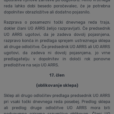
reda lahko dobi besedo poročevalec, če je potrebna
dopolnitev obrazložitve ali dodatno pojasnilo.
Razprava o posamezni točki dnevnega reda traja,
dokler člani UO ARRS želijo razpravljati. Če predsednik
UO ARRS ugotovi, da je zadeva dovolj pojasnjena,
razpravo konča in predlaga sprejem ustreznega sklepa
ali druge odločitve. Če predsednik UO ARRS ali UO ARRS
ugotovi, da zadeva ni dovolj pojasnjena, jo vrne
predlagatelju v dopolnitev in določi rok ponovne
predložitve na sejo UO ARRS.
17. člen
(oblikovanje sklepa)
Sklep ali drugo odločitev predlaga predsednik UO ARRS
pri vsaki točki dnevnega reda posebej. Predlog sklepa
ali predlog druge odločitve UO ARRS mora biti
nedvoumno oziroma razumljivo oblikovan. Člani UO