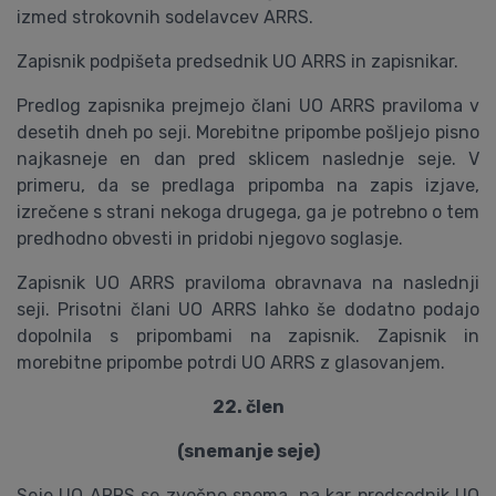
izmed strokovnih sodelavcev ARRS.
Zapisnik podpišeta predsednik UO ARRS in zapisnikar.
Predlog zapisnika prejmejo člani UO ARRS praviloma v
desetih dneh po seji. Morebitne pripombe pošljejo pisno
najkasneje en dan pred sklicem naslednje seje. V
primeru, da se predlaga pripomba na zapis izjave,
izrečene s strani nekoga drugega, ga je potrebno o tem
predhodno obvesti in pridobi njegovo soglasje.
Zapisnik UO ARRS praviloma obravnava na naslednji
seji. Prisotni člani UO ARRS lahko še dodatno podajo
dopolnila s pripombami na zapisnik. Zapisnik in
morebitne pripombe potrdi UO ARRS z glasovanjem.
22. člen
(snemanje seje)
Seje UO ARRS se zvočno snema, na kar predsednik UO