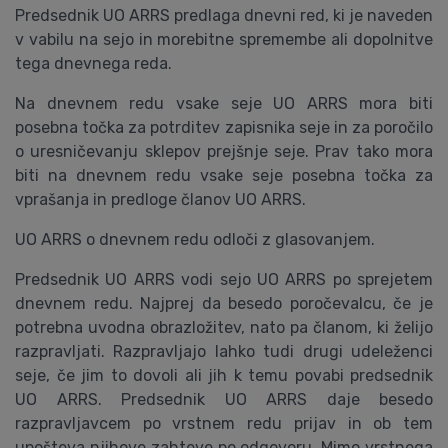
Predsednik UO ARRS predlaga dnevni red, ki je naveden
v vabilu na sejo in morebitne spremembe ali dopolnitve
tega dnevnega reda.
Na dnevnem redu vsake seje UO ARRS mora biti
posebna točka za potrditev zapisnika seje in za poročilo
o uresničevanju sklepov prejšnje seje. Prav tako mora
biti na dnevnem redu vsake seje posebna točka za
vprašanja in predloge članov UO ARRS.
UO ARRS o dnevnem redu odloči z glasovanjem.
Predsednik UO ARRS vodi sejo UO ARRS po sprejetem
dnevnem redu. Najprej da besedo poročevalcu, če je
potrebna uvodna obrazložitev, nato pa članom, ki želijo
razpravljati. Razpravljajo lahko tudi drugi udeleženci
seje, če jim to dovoli ali jih k temu povabi predsednik
UO ARRS. Predsednik UO ARRS daje besedo
razpravljavcem po vrstnem redu prijav in ob tem
upošteva njihove zahteve po odgovoru. Mimo vrstnega