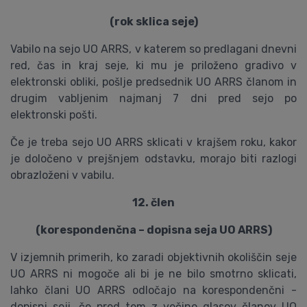
(rok sklica seje)
Vabilo na sejo UO ARRS, v katerem so predlagani dnevni
red, čas in kraj seje, ki mu je priloženo gradivo v
elektronski obliki, pošlje predsednik UO ARRS članom in
drugim vabljenim najmanj 7 dni pred sejo po
elektronski pošti.
Če je treba sejo UO ARRS sklicati v krajšem roku, kakor
je določeno v prejšnjem odstavku, morajo biti razlogi
obrazloženi v vabilu.
12. člen
(korespondenčna – dopisna seja UO ARRS)
V izjemnih primerih, ko zaradi objektivnih okoliščin seje
UO ARRS ni mogoče ali bi je ne bilo smotrno sklicati,
lahko člani UO ARRS odločajo na korespondenčni -
dopisni seji, če pred tem z večino glasov članov UO