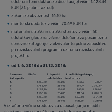
odobreni temi doktorske disertacije) višini 1.428,34
EUR (31. plačni razred);
zakonske obveznosti 16,10 %;
mentorski dodatek v višini 70,69 EUR ter
materialni stroški in stroški storitev v višini 60
odstotkov glede na višino, določeno za posamezno
cenovno kategorijo, v ekvivalentu polne zaposlitve
pri raziskovalnih programih oziroma raziskovalnih
projektih.
od 1. 6. 2013 do 31.12. 2013:
Cenovna
Plača
Prispevki
Stroški blaga
Skupaj
kategorija
delodajalca
in storitev
A
1.458,70
234,85
473,56
2.167,11
B
1.458,70
234,85
667,29
2.360,84
C
1.458,70
234,85
887,51
2.581,06
D
1.458,70
234,85
1.111,04
2.804,59
E
1.458,70
234,85
1.323,81
3.017,36
F
1.458,70
234,85
1.536,58
3.230,13
V izračunu višine sredstev za usposabljanje mladih
raziskovalcev so upoštevani naslednji parametri: