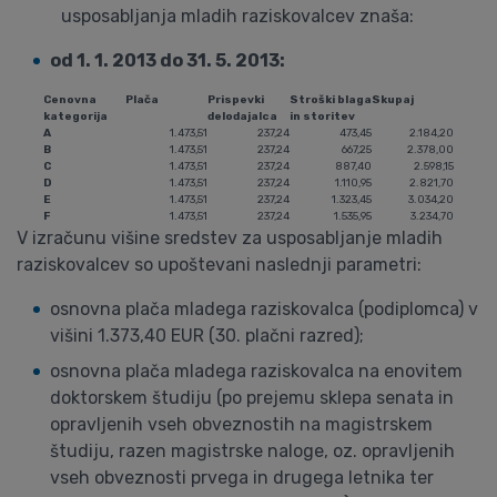
usposabljanja mladih raziskovalcev znaša:
od 1. 1. 2013 do 31. 5. 2013:
Cenovna
Plača
Prispevki
Stroški blaga
Skupaj
kategorija
delodajalca
in storitev
A
1.473,51
237,24
473,45
2.184,20
B
1.473,51
237,24
667,25
2.378,00
C
1.473,51
237,24
887,40
2.598,15
D
1.473,51
237,24
1.110,95
2.821,70
E
1.473,51
237,24
1.323,45
3.034,20
F
1.473,51
237,24
1.535,95
3.234,70
V izračunu višine sredstev za usposabljanje mladih
raziskovalcev so upoštevani naslednji parametri:
osnovna plača mladega raziskovalca (podiplomca) v
višini 1.373,40 EUR (30. plačni razred);
osnovna plača mladega raziskovalca na enovitem
doktorskem študiju (po prejemu sklepa senata in
opravljenih vseh obveznostih na magistrskem
študiju, razen magistrske naloge, oz. opravljenih
vseh obveznosti prvega in drugega letnika ter