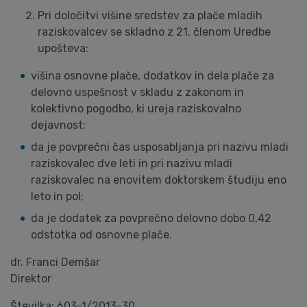
Pri določitvi višine sredstev za plače mladih
raziskovalcev se skladno z 21. členom Uredbe
upošteva:
višina osnovne plače, dodatkov in dela plače za
delovno uspešnost v skladu z zakonom in
kolektivno pogodbo, ki ureja raziskovalno
dejavnost;
da je povprečni čas usposabljanja pri nazivu mladi
raziskovalec dve leti in pri nazivu mladi
raziskovalec na enovitem doktorskem študiju eno
leto in pol;
da je dodatek za povprečno delovno dobo 0,42
odstotka od osnovne plače.
dr. Franci Demšar
Direktor
Številka: 603-1/2013-30