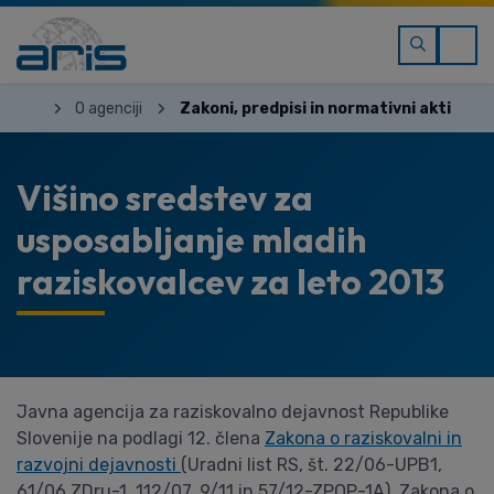
O agenciji
Zakoni, predpisi in normativni akti
Višino sredstev za
usposabljanje mladih
raziskovalcev za leto 2013
Javna agencija za raziskovalno dejavnost Republike
Slovenije na podlagi 12. člena
Zakona o raziskovalni in
razvojni dejavnosti
(Uradni list RS, št. 22/06-UPB1,
61/06 ZDru-1, 112/07, 9/11 in 57/12-ZPOP-1A), Zakona o