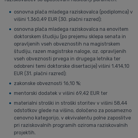
osnovna plača mladega raziskovalca (podiplomca) v
višini 1.360,49 EUR (30. plačni razred);
osnovna plača mladega raziskovalca na enovitem
doktorskem študiju (po prejemu sklepa senata in
opravljenih vseh obveznostih na magistrskem
študiju, razen magistrske naloge, oz. opravljenih
vseh obveznosti prvega in drugega letnika ter
odobreni temi doktorske disertacije) višini 1.414,10
EUR (31. plačni razred);
zakonske obveznosti 16,10 %;
mentorski dodatek v višini 69,42 EUR ter
materialni stroški in stroški storitev v višini 58,44
odstotkov glede na višino, določeno za posamezno
cenovno kategorijo, v ekvivalentu polne zaposlitve
pri raziskovalnih programih oziroma raziskovalnih
projektih.