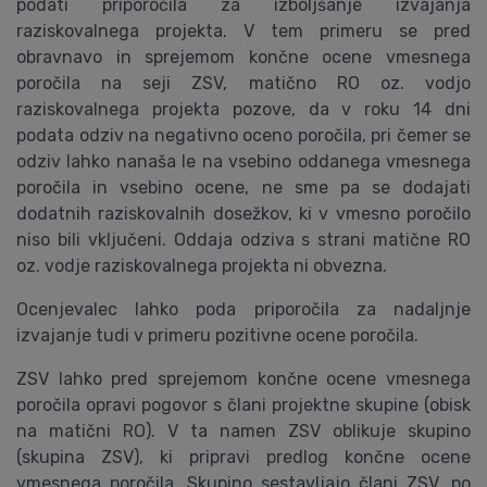
podati priporočila za izboljšanje izvajanja
raziskovalnega projekta. V tem primeru se pred
obravnavo in sprejemom končne ocene vmesnega
poročila na seji ZSV, matično RO oz. vodjo
raziskovalnega projekta pozove, da v roku 14 dni
podata odziv na negativno oceno poročila, pri čemer se
odziv lahko nanaša le na vsebino oddanega vmesnega
poročila in vsebino ocene, ne sme pa se dodajati
dodatnih raziskovalnih dosežkov, ki v vmesno poročilo
niso bili vključeni. Oddaja odziva s strani matične RO
oz. vodje raziskovalnega projekta ni obvezna.
Ocenjevalec lahko poda priporočila za nadaljnje
izvajanje tudi v primeru pozitivne ocene poročila.
ZSV lahko pred sprejemom končne ocene vmesnega
poročila opravi pogovor s člani projektne skupine (obisk
na matični RO). V ta namen ZSV oblikuje skupino
(skupina ZSV), ki pripravi predlog končne ocene
vmesnega poročila. Skupino sestavljajo člani ZSV, po