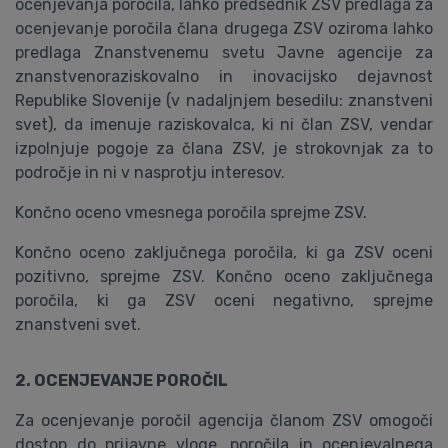
ocenjevanja poročila, lahko predsednik ZSV predlaga za
ocenjevanje poročila člana drugega ZSV oziroma lahko
predlaga Znanstvenemu svetu Javne agencije za
znanstvenoraziskovalno in inovacijsko dejavnost
Republike Slovenije (v nadaljnjem besedilu: znanstveni
svet), da imenuje raziskovalca, ki ni član ZSV, vendar
izpolnjuje pogoje za člana ZSV, je strokovnjak za to
področje in ni v nasprotju interesov.
Končno oceno vmesnega poročila sprejme ZSV.
Končno oceno zaključnega poročila, ki ga ZSV oceni
pozitivno, sprejme ZSV. Končno oceno zaključnega
poročila, ki ga ZSV oceni negativno, sprejme
znanstveni svet.
2. OCENJEVANJE POROČIL
Za ocenjevanje poročil agencija članom ZSV omogoči
dostop do prijavne vloge, poročila in ocenjevalnega