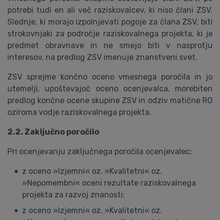
potrebi tudi en ali več raziskovalcev, ki niso člani ZSV.
Slednje, ki morajo izpolnjevati pogoje za člana ZSV, biti
strokovnjaki za področje raziskovalnega projekta, ki je
predmet obravnave in ne smejo biti v nasprotju
interesov, na predlog ZSV imenuje znanstveni svet.
ZSV sprejme končno oceno vmesnega poročila in jo
utemelji, upoštevajoč oceno ocenjevalca, morebiten
predlog končne ocene skupine ZSV in odziv matične RO
oziroma vodje raziskovalnega projekta.
2.2. Zaključno poročilo
Pri ocenjevanju zaključnega poročila ocenjevalec:
z oceno »Izjemni« oz. »Kvalitetni« oz.
»Nepomembni« oceni rezultate raziskovalnega
projekta za razvoj znanosti;
z oceno »Izjemni« oz. »Kvalitetni« oz.