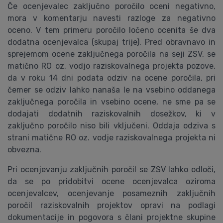
Če ocenjevalec zaključno poročilo oceni negativno,
mora v komentarju navesti razloge za negativno
oceno. V tem primeru poročilo ločeno ocenita še dva
dodatna ocenjevalca (skupaj trije). Pred obravnavo in
sprejemom ocene zaključnega poročila na seji ZSV, se
matično RO oz. vodjo raziskovalnega projekta pozove,
da v roku 14 dni podata odziv na ocene poročila, pri
čemer se odziv lahko nanaša le na vsebino oddanega
zaključnega poročila in vsebino ocene, ne sme pa se
dodajati dodatnih raziskovalnih dosežkov, ki v
zaključno poročilo niso bili vključeni. Oddaja odziva s
strani matične RO oz. vodje raziskovalnega projekta ni
obvezna.
Pri ocenjevanju zaključnih poročil se ZSV lahko odloči,
da se po pridobitvi ocene ocenjevalca oziroma
ocenjevalcev, ocenjevanje posameznih zaključnih
poročil raziskovalnih projektov opravi na podlagi
dokumentacije in pogovora s člani projektne skupine