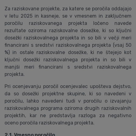
Za raziskovane projekte, za katere se poročila oddajajo
v letu 2025 in kasneje, se v vmesnem in zaključnem
poročilu raziskovanega projekta ločeno navede
rezultate oziroma raziskovalne dosežke, ki so ključni
dosežki raziskovalnega projekta in so bili v večji meri
financirani s sredstvi raziskovalnega projekta (vsaj 50
%) in ostale raziskovalne dosežke, ki ne štejejo kot
ključni dosežki raziskovalnega projekta in so bili v
manjši meri financirani s sredstvi raziskovalnega
projekta.
Pri ocenjevanju poročil ocenjevalec upošteva dejstvo,
da so dosežki projektne skupine, ki so navedeni v
poročilu, lahko navedeni tudi v poročilu o izvajanju
raziskovalnega programa oziroma drugih raziskovalnih
projektih, kar ne predstavlja razloga za negativno
oceno poročila raziskovalnega projekta.
2.1. Vmesno poročilo