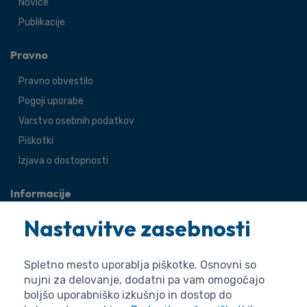
Novice
Publikacije
Pravno
Pravno obvestilo
Pogoji uporabe
Varstvo osebnih podatkov
Piškotki
Izjava o dostopnosti
Informacije
O agenciji
Nastavitve zasebnosti
Splošne zadeve
Pravne zadeve
Spletno mesto uporablja piškotke. Osnovni so
nujni za delovanje, dodatni pa vam omogočajo
boljšo uporabniško izkušnjo in dostop do