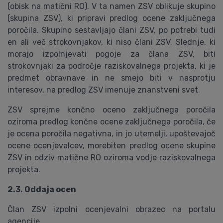
(obisk na matični RO). V ta namen ZSV oblikuje skupino
(skupina ZSV), ki pripravi predlog ocene zaključnega
poročila. Skupino sestavljajo člani ZSV, po potrebi tudi
en ali več strokovnjakov, ki niso člani ZSV. Slednje, ki
morajo izpolnjevati pogoje za člana ZSV, biti
strokovnjaki za področje raziskovalnega projekta, ki je
predmet obravnave in ne smejo biti v nasprotju
interesov, na predlog ZSV imenuje znanstveni svet.
ZSV sprejme končno oceno zaključnega poročila
oziroma predlog končne ocene zaključnega poročila, če
je ocena poročila negativna, in jo utemelji, upoštevajoč
ocene ocenjevalcev, morebiten predlog ocene skupine
ZSV in odziv matične RO oziroma vodje raziskovalnega
projekta.
2.3. Oddaja ocen
Član ZSV izpolni ocenjevalni obrazec na portalu
agencije.