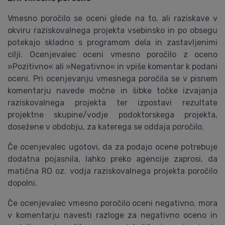
Vmesno poročilo se oceni glede na to, ali raziskave v
okviru raziskovalnega projekta vsebinsko in po obsegu
potekajo skladno s programom dela in zastavljenimi
cilji. Ocenjevalec oceni vmesno poročilo z oceno
»Pozitivno« ali »Negativno« in vpiše komentar k podani
oceni. Pri ocenjevanju vmesnega poročila se v pisnem
komentarju navede močne in šibke točke izvajanja
raziskovalnega projekta ter izpostavi rezultate
projektne skupine/vodje podoktorskega projekta,
dosežene v obdobju, za katerega se oddaja poročilo.
Če ocenjevalec ugotovi, da za podajo ocene potrebuje
dodatna pojasnila, lahko preko agencije zaprosi, da
matična RO oz. vodja raziskovalnega projekta poročilo
dopolni.
Če ocenjevalec vmesno poročilo oceni negativno, mora
v komentarju navesti razloge za negativno oceno in