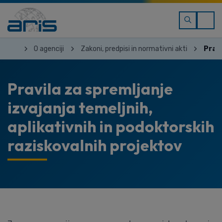
O agenciji
Zakoni, predpisi in normativni akti
Pravi
Pravila za spremljanje
izvajanja temeljnih,
aplikativnih in podoktorskih
raziskovalnih projektov