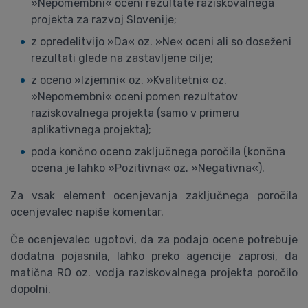
»Nepomembni« oceni rezultate raziskovalnega
projekta za razvoj Slovenije;
z opredelitvijo »Da« oz. »Ne« oceni ali so doseženi
rezultati glede na zastavljene cilje;
z oceno »Izjemni« oz. »Kvalitetni« oz.
»Nepomembni« oceni pomen rezultatov
raziskovalnega projekta (samo v primeru
aplikativnega projekta);
poda končno oceno zaključnega poročila (končna
ocena je lahko »Pozitivna« oz. »Negativna«).
Za vsak element ocenjevanja zaključnega poročila
ocenjevalec napiše komentar.
Če ocenjevalec ugotovi, da za podajo ocene potrebuje
dodatna pojasnila, lahko preko agencije zaprosi, da
matična RO oz. vodja raziskovalnega projekta poročilo
dopolni.