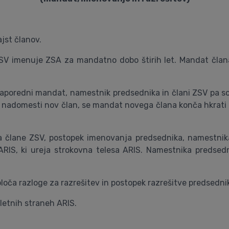
jst članov.
ZSV imenuje ZSA za mandatno dobo štirih let. Mandat čla
zaporedni mandat, namestnik predsednika in člani ZSV pa 
nadomesti nov član, se mandat novega člana konča hkrati 
a člane ZSV, postopek imenovanja predsednika, namestnika 
ARIS, ki ureja strokovna telesa ARIS. Namestnika preds
 določa razloge za razrešitev in postopek razrešitve predsedn
letnih straneh ARIS.