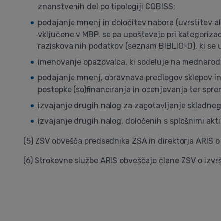
znanstvenih del po tipologiji COBISS;
podajanje mnenj in določitev nabora (uvrstitev al
vključene v MBP, se pa upoštevajo pri kategoriza
raziskovalnih podatkov (seznam BIBLIO-D), ki se u
imenovanje opazovalca, ki sodeluje na mednarodn
podajanje mnenj, obravnava predlogov sklepov in 
postopke (so)financiranja in ocenjevanja ter spr
izvajanje drugih nalog za zagotavljanje skladnega
izvajanje drugih nalog, določenih s splošnimi akti 
(5) ZSV obvešča predsednika ZSA in direktorja ARIS o 
(6) Strokovne službe ARIS obveščajo člane ZSV o izvr