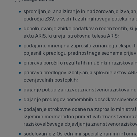
spremljanje, analiziranje in nadzorovanje izvajan
področja ZSV, v vseh fazah njihovega poteka na po
dopolnjevanje zbirke podatkov o recenzentih, ki 
aktu ARIS, ki ureja strokovna telesa ARIS;
podajanje mnenj na zaprosilo zunanjega ekspertn
pojasnil k predlogu prednostnega seznama prijav
priprava poročil o rezultatih in učinkih raziskova
priprava predlogov izboljšanja splošnih aktov AR
ocenjevalnih postopkih;
dajanje pobud za razvoj znanstvenoraziskovalne
dajanje predlogov pomembnih dosežkov slovenske z
podajanje strokovne ocene na zaprosilo ministrst
izjemnih mednarodno primerljivih znanstvenorazis
raziskovalčevega objavljanja znanstvenoraziskova
sodelovanje z Osrednjimi specializiranimi informa