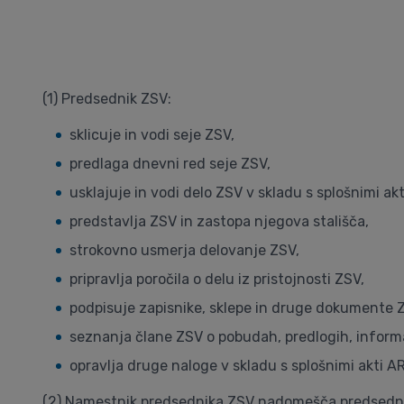
(1) Predsednik ZSV:
sklicuje in vodi seje ZSV,
predlaga dnevni red seje ZSV,
usklajuje in vodi delo ZSV v skladu s splošnimi akt
predstavlja ZSV in zastopa njegova stališča,
strokovno usmerja delovanje ZSV,
pripravlja poročila o delu iz pristojnosti ZSV,
podpisuje zapisnike, sklepe in druge dokumente 
seznanja člane ZSV o pobudah, predlogih, informac
opravlja druge naloge v skladu s splošnimi akti A
(2) Namestnik predsednika ZSV nadomešča predsednika