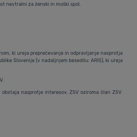
ot nevtralni za ženski in moški spol.
nom, ki ureja preprečevanje in odpravljanje nasprotja
ike Slovenije (v nadaljnjem besedilu: ARIS), ki ureja
V.
anu obstaja nasprotje interesov, ZSV oziroma član ZSV