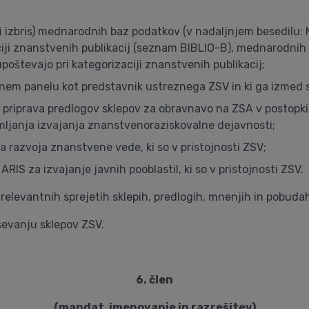
i izbris) mednarodnih baz podatkov (v nadaljnjem besedilu: 
ciji znanstvenih publikacij (seznam BIBLIO-B), mednarodnih 
poštevajo pri kategorizaciji znanstvenih publikacij;
em panelu kot predstavnik ustreznega ZSV in ki ga izmed sv
priprava predlogov sklepov za obravnavo na ZSA v postopkih 
emljanja izvajanja znanstvenoraziskovalne dejavnosti;
 razvoja znanstvene vede, ki so v pristojnosti ZSV;
ARIS za izvajanje javnih pooblastil, ki so v pristojnosti ZSV.
relevantnih sprejetih sklepih, predlogih, mnenjih in pobuda
ševanju sklepov ZSV.
6. člen
(mandat, imenovanje in razrešitev)