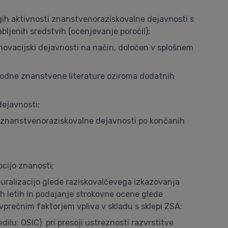
rugih aktivnosti znanstvenoraziskovalne dejavnosti s
bljenih sredstvih (ocenjevanje poročil);
inovacijski dejavnosti na način, določen v splošnem
rodne znanstvene literature oziroma dodatnih
dejavnosti;
ti znanstvenoraziskovalne dejavnosti po končanih
cijo znanosti;
turalizacijo glede raziskovalčevega izkazovanja
h letih in podajanje strokovne ocene glede
prečnim faktorjem vpliva v skladu s sklepi ZSA;
ilu: OSIC) pri presoji ustreznosti razvrstitve