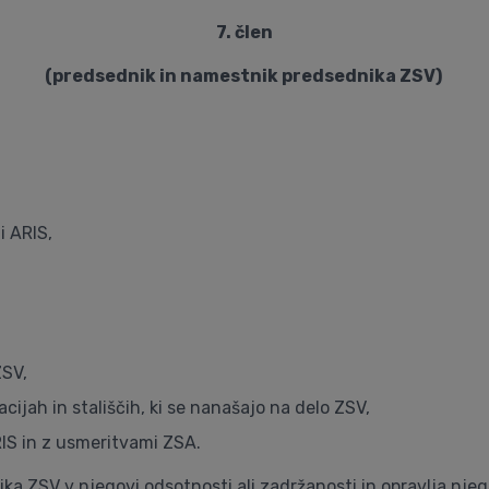
7. člen
(predsednik in namestnik predsednika ZSV)
i ARIS,
ZSV,
ijah in stališčih, ki se nanašajo na delo ZSV,
RIS in z usmeritvami ZSA.
 ZSV v njegovi odsotnosti ali zadržanosti in opravlja njeg