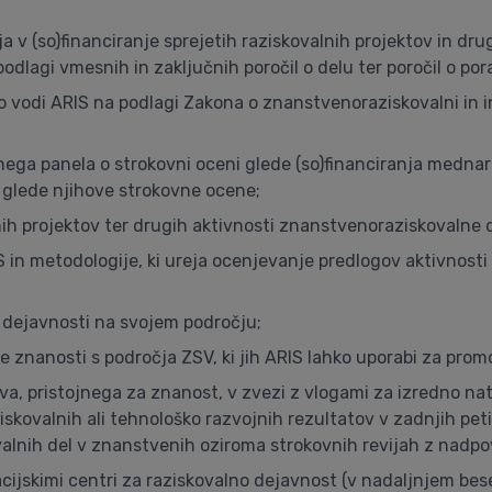
ja v (so)financiranje sprejetih raziskovalnih projektov in d
dlagi vmesnih in zaključnih poročil o delu ter poročil o pora
jo vodi ARIS na podlagi Zakona o znanstvenoraziskovalni in 
ega panela o strokovni oceni glede (so)financiranja medna
 glede njihove strokovne ocene;
lnih projektov ter drugih aktivnosti znanstvenoraziskovalne 
IS in metodologije, ki ureja ocenjevanje predlogov aktivnos
 dejavnosti na svojem področju;
nanosti s področja ZSV, ki jih ARIS lahko uporabi za promo
va, pristojnega za znanost, v zvezi z vlogami za izredno na
kovalnih ali tehnološko razvojnih rezultatov v zadnjih peti
lnih del v znanstvenih oziroma strokovnih revijah z nadpov
cijskimi centri za raziskovalno dejavnost (v nadaljnjem besed