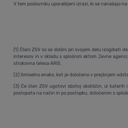
V tem poslovniku uporabljeni izrazi, ki se nanašajo na 
(1) Člani ZSV so se dolžni pri svojem delu izogibati
interesov in v skladu s splošnim aktom Javne agencij
strokovna telesa ARIS.
(2) Smiselno enako, kot je določeno v prejšnjem odstav
(3) Če član ZSV ugotovi obstoj okoliščin, iz katerih
postopata na način in po postopku, določenim s sploš