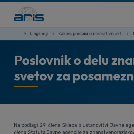
O agenciji
Zakoni, predpisi in normativni akti
Poslovnik o delu zn
svetov za posamezn
Na podlagi 29. člena Sklepa o ustanovitvi Javne agen
člena Statuta Javne agencije za znanstvenoraziskova