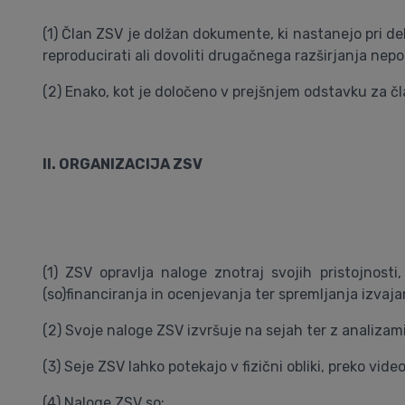
(1) Član ZSV je dolžan dokumente, ki nastanejo pri de
reproducirati ali dovoliti drugačnega razširjanja ne
(2) Enako, kot je določeno v prejšnjem odstavku za čla
II. ORGANIZACIJA ZSV
(1) ZSV opravlja naloge znotraj svojih pristojnost
(so)financiranja in ocenjevanja ter spremljanja izvaj
(2) Svoje naloge ZSV izvršuje na sejah ter z analizami 
(3) Seje ZSV lahko potekajo v fizični obliki, preko vi
(4) Naloge ZSV so: