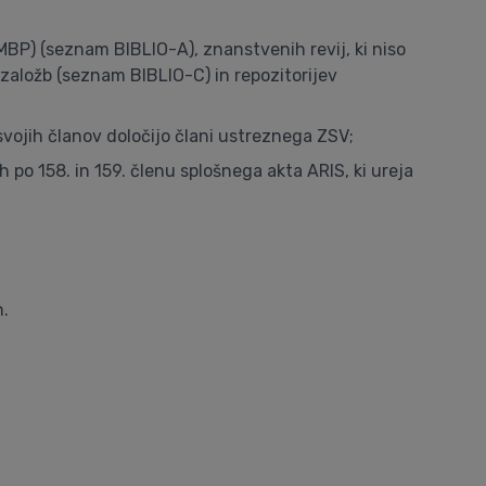
MBP) (seznam BIBLIO-A), znanstvenih revij, ki niso
založb (seznam BIBLIO-C) in repozitorijev
ojih članov določijo člani ustreznega ZSV;
po 158. in 159. členu splošnega akta ARIS, ki ureja
h.