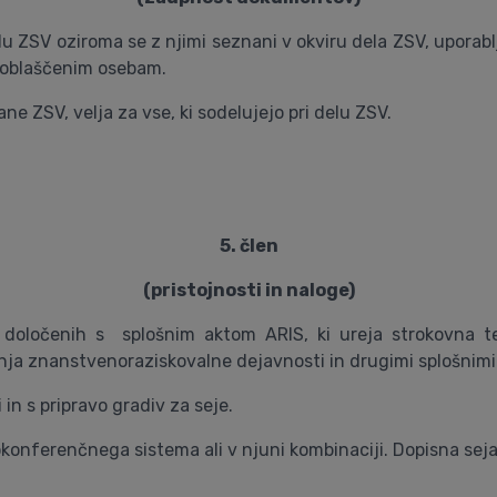
lu ZSV oziroma se z njimi seznani v okviru dela ZSV, uporab
pooblaščenim osebam.
ne ZSV, velja za vse, ki sodelujejo pri delu ZSV.
5. člen
(pristojnosti in naloge)
i, določenih s splošnim aktom ARIS, ki ureja strokovna 
anja znanstvenoraziskovalne dejavnosti in drugimi splošnimi 
in s pripravo gradiv za seje.
deokonferenčnega sistema ali v njuni kombinaciji. Dopisna sej