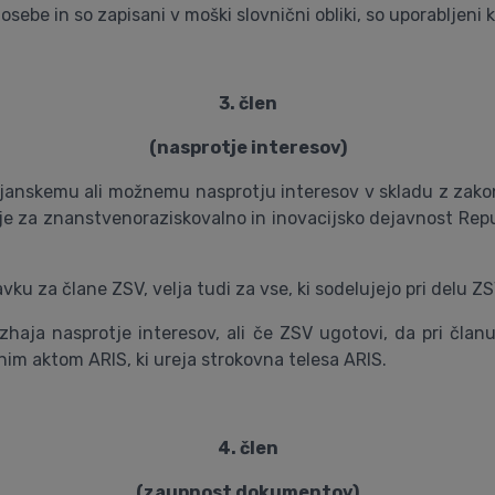
osebe in so zapisani v moški slovnični obliki, so uporabljeni k
3. člen
(nasprotje interesov)
 dejanskemu ali možnemu nasprotju interesov v skladu z zako
e za znanstvenoraziskovalno in inovacijsko dejavnost Republ
ku za člane ZSV, velja tudi za vse, ki sodelujejo pri delu ZS
 izhaja nasprotje interesov, ali če ZSV ugotovi, da pri čl
nim aktom ARIS, ki ureja strokovna telesa ARIS.
4. člen
(zaupnost dokumentov)