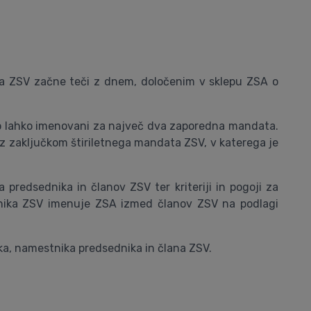
na ZSV začne teči z dnem, določenim v sklepu ZSA o
so lahko imenovani za največ dva zaporedna mandata.
z zaključkom štiriletnega mandata ZSV, v katerega je
predsednika in članov ZSV ter kriteriji in pogoji za
ednika ZSV imenuje ZSA izmed članov ZSV na podlagi
ika, namestnika predsednika in člana ZSV.