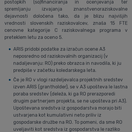
postopkih (so)financiranja in ocenjevanja ter
spremljanju izvajanja znanstvenoraziskovalne
dejavnosti določena tako, da je blizu najvišjih
vrednosti slovenskih raziskovalcev, znaša 15 FTE
cenovne kategorije C raziskovalnega programa v
preteklem letu za oceno 5.
ARIS pridobi podatke za izračun ocene A3
neposredno od raziskovalnih organizacij (v
nadaljevanju: RO) preko obrazca in navodila, ki ju
predpiše v začetku koledarskega leta.
Če je RO v vlogi razdeljevalca projektnih sredstev
izven ARIS (grantholder), se v A3 upošteva le lastna
poraba sredstev (deleža, ki ga RO prerazporedi
drugim partnerjem projekta, se ne upošteva pri A3).
Upoštevana sredstva iz gospodarstva morajo biti
ustvarjena kot kumulativni neto priliv iz
gospodarske družbe na RO. To pomeni, da sme RO
uveljaviti kot sredstva iz gospodarstva le razliko