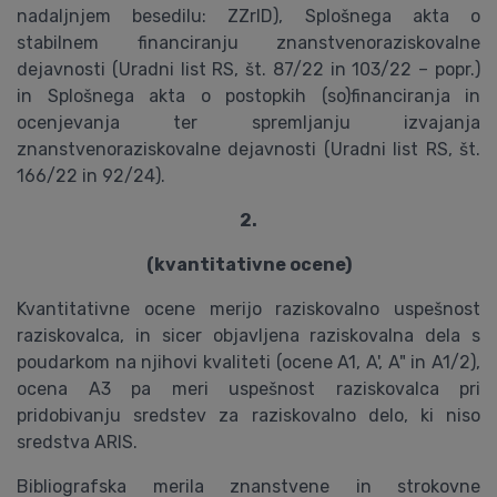
nadaljnjem besedilu: ZZrID), Splošnega akta o
stabilnem financiranju znanstvenoraziskovalne
dejavnosti (Uradni list RS, št. 87/22 in 103/22 – popr.)
in Splošnega akta o postopkih (so)financiranja in
ocenjevanja ter spremljanju izvajanja
znanstvenoraziskovalne dejavnosti (Uradni list RS, št.
166/22 in 92/24).
2.
(kvantitativne ocene)
Kvantitativne ocene merijo raziskovalno uspešnost
raziskovalca, in sicer objavljena raziskovalna dela s
poudarkom na njihovi kvaliteti (ocene A1, A', A" in A1/2),
ocena A3 pa meri uspešnost raziskovalca pri
pridobivanju sredstev za raziskovalno delo, ki niso
sredstva ARIS.
Bibliografska merila znanstvene in strokovne