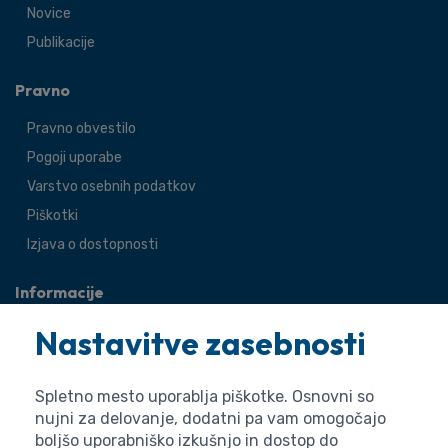
Novice
Publikacije
Pravno
Pravno obvestilo
Pogoji uporabe
Varstvo osebnih podatkov
Piškotki
Izjava o dostopnosti
Informacije
O agenciji
Nastavitve zasebnosti
Splošne zadeve
Pravne zadeve
Spletno mesto uporablja piškotke. Osnovni so
nujni za delovanje, dodatni pa vam omogočajo
boljšo uporabniško izkušnjo in dostop do