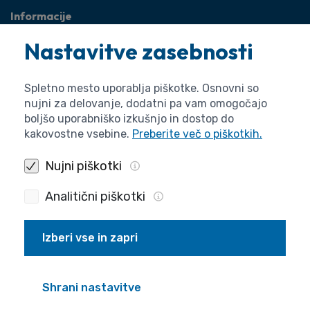
Informacije
O agenciji
Nastavitve zasebnosti
Splošne zadeve
Pravne zadeve
Spletno mesto uporablja piškotke. Osnovni so
nujni za delovanje, dodatni pa vam omogočajo
boljšo uporabniško izkušnjo in dostop do
kakovostne vsebine.
Preberite več o piškotkih.
Nujni piškotki
Analitični piškotki
Izberi vse in zapri
Politika zasebnosti
Piškotki
Izjava o dostopnosti
Pogoji uporabe
Produkcija
Shrani nastavitve
© 2026 ARIS. Vse pravice pridržane.