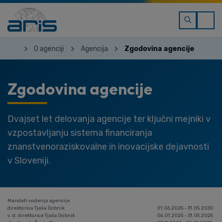
O agenciji
Agencija
Zgodovina agencije
Zgodovina agencije
Dvajset let delovanja agencije ter ključni mejniki v
vzpostavljanju sistema financiranja
znanstvenoraziskovalne in inovacijske dejavnosti
v Sloveniji.
Mandati vodenja agencije
direktorica Tjaša Dobnik
01.06.2025 - 31.05.2030
v. d. direktorice Tjaša Dobnik
06.01.2025 - 31.05.2025