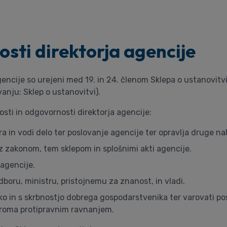
osti direktorja agencije
gencije so urejeni med 19. in 24. členom Sklepa o ustanovit
vanju: Sklep o ustanovitvi).
osti in odgovornosti direktorja agencije:
ra in vodi delo ter poslovanje agencije ter opravlja druge na
 z zakonom, tem sklepom in splošnimi akti agencije.
 agencije.
boru, ministru, pristojnemu za znanost, in vladi.
ko in s skrbnostjo dobrega gospodarstvenika ter varovati po
ziroma protipravnim ravnanjem.