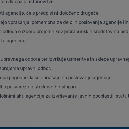
člen Sklepa o ustanovitvi:
i agencije, če s predpisi ni določeno drugače,
jajo vprašanja, pomembna za delo in poslovanje agencije (inte
 odloča o izboru prejemnikov proračunskih sredstev na podr
rta agencije,
g upravnega odbora ter izvršuje usmeritve in sklepe upravne
h sprejema upravni odbor,
lepa pogodbe, ki se nanašajo na poslovanje agencije,
edbo posameznih strokovnih nalog in
plošnimi akti agencije za izvrševanje javnih pooblastil, statu