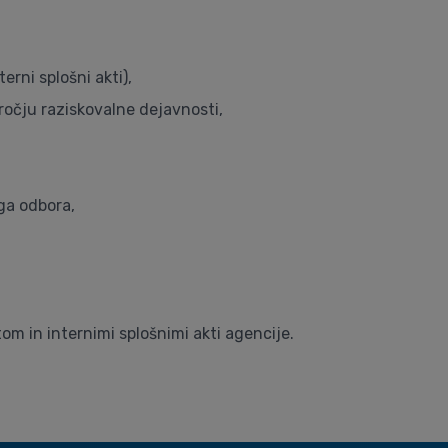
rni splošni akti),
očju raziskovalne dejavnosti,
ga odbora,
tom in internimi splošnimi akti agencije.