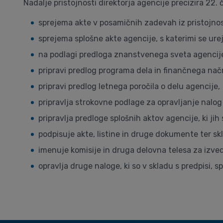
Nadalje pristojnosti direktorja agencije precizira 22. 
sprejema akte v posamičnih zadevah iz pristojnost
sprejema splošne akte agencije, s katerimi se ure
na podlagi predloga znanstvenega sveta agencije
pripravi predlog programa dela in finančnega nač
pripravi predlog letnega poročila o delu agencije,
pripravlja strokovne podlage za opravljanje nalo
pripravlja predloge splošnih aktov agencije, ki ji
podpisuje akte, listine in druge dokumente ter sk
imenuje komisije in druga delovna telesa za izv
opravlja druge naloge, ki so v skladu s predpisi, s