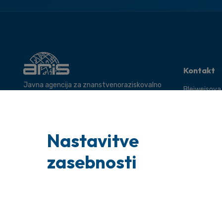
Kontakt
Javna agencija za znanstvenoraziskovalno
Bleiweisova
in inovacijsko dejavnost Republike Slovenije.
Ljubljana
Tel: +386 1
Uradna pošt
Nastavitve
glavnapisarn
Poizvedbe: i
zasebnosti