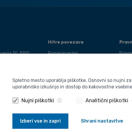
Hitre povezave
Prav
 cesta 30, 1000
Razpisi in pozivi
Pravno
Dogodki
Pogoji
 400 5910
Novice
Varstv
a:
Publikacije
Piškot
Spletno mesto uporablja piškotke. Osnovni so nujni z
a@aris-rs.si
uporabniško izkušnjo in dostop do kakovostne vsebin
Izjava
nfo@aris-rs.si
Nujni piškotki
Analitični piškotki
Izberi vse in zapri
Shrani nastavitve