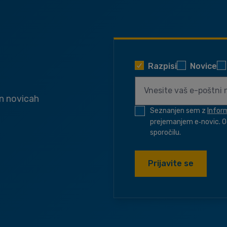
Razpisi
Novice
in novicah
Seznanjen sem z
Infor
prejemanjem e‑novic. O
sporočilu.
Prijavite se