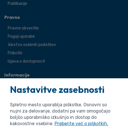
Publikacije
Pravno
Pravno obvestilo
Pogoji uporabe
Varstvo osebnih podatkov
Piškotki
Izjava o dostopnosti
Informacije
O agenciji
Nastavitve zasebnosti
Splošne zadeve
Pravne zadeve
Spletno mesto uporablja piškotke. Osnovni so
nujni za delovanje, dodatni pa vam omogočajo
boljšo uporabniško izkušnjo in dostop do
kakovostne vsebine.
Preberite več o piškotkih.