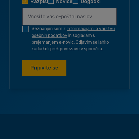
Razpisi
Novice
Dogodki
Seznanjen sem z
Informacijami o varstvu
osebnih podatkov
in soglašam s
prejemanjem e‑novic. Odjavim se lahko
kadarkoli prek povezave v sporočilu.
Prijavite se