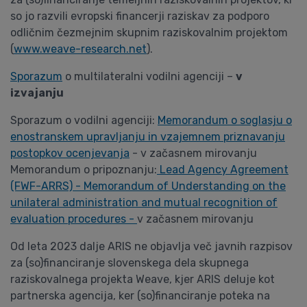
so jo razvili evropski financerji raziskav za podporo
odličnim čezmejnim skupnim raziskovalnim projektom
(
www.weave-research.net
).
Sporazum
o multilateralni vodilni agenciji –
v
izvajanju
Sporazum o vodilni agenciji:
Memorandum o soglasju o
enostranskem upravljanju in vzajemnem priznavanju
postopkov ocenjevanja
- v začasnem mirovanju
Memorandum o pripoznanju:
Lead Agency Agreement
(FWF-ARRS) - Memorandum of Understanding on the
unilateral administration and mutual recognition of
evaluation procedures
-
v začasnem mirovanju
Od leta 2023 dalje ARIS ne objavlja več javnih razpisov
za (so)financiranje slovenskega dela skupnega
raziskovalnega projekta Weave, kjer ARIS deluje kot
partnerska agencija, ker (so)financiranje poteka na