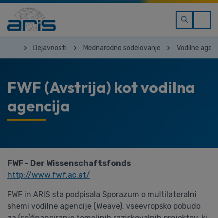
Dejavnosti
Mednarodno sodelovanje
Vodilne agenc
FWF (Avstrija) kot vodilna
agencija
FWF - Der Wissenschaftsfonds
http://www.fwf.ac.at/
FWF in ARIS sta podpisala Sporazum o multilateralni
shemi vodilne agencije (Weave), vseevropsko pobudo
za (so)financiranje temeljnih raziskovalnih projektov, ki