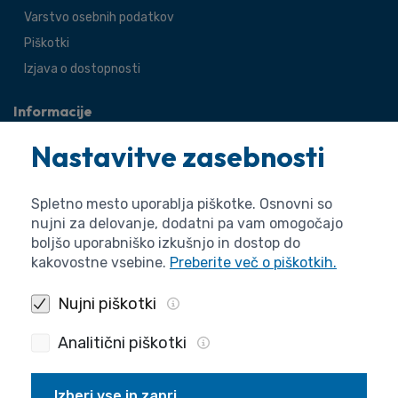
Varstvo osebnih podatkov
Piškotki
Izjava o dostopnosti
Informacije
O agenciji
Nastavitve zasebnosti
Splošne zadeve
Pravne zadeve
Spletno mesto uporablja piškotke. Osnovni so
nujni za delovanje, dodatni pa vam omogočajo
boljšo uporabniško izkušnjo in dostop do
kakovostne vsebine.
Preberite več o piškotkih.
Nujni piškotki
Analitični piškotki
Izberi vse in zapri