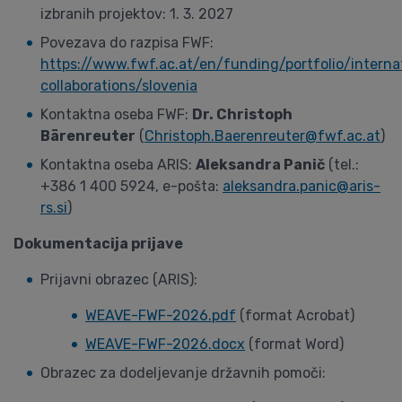
izbranih projektov: 1. 3. 2027
Povezava do razpisa FWF:
https://www.fwf.ac.at/en/funding/portfolio/interna
collaborations/slovenia
Kontaktna oseba FWF:
Dr. Christoph
Bärenreuter
(
Christoph.Baerenreuter@fwf.ac.at
)
Kontaktna oseba ARIS:
Aleksandra Panič
(tel.:
+386 1 400 5924, e-pošta:
aleksandra.panic@aris-
rs.si
)
Dokumentacija prijave
Prijavni obrazec (ARIS):
WEAVE-FWF-2026.pdf
(format Acrobat)
WEAVE-FWF-2026.docx
(format Word)
Obrazec za dodeljevanje državnih pomoči: