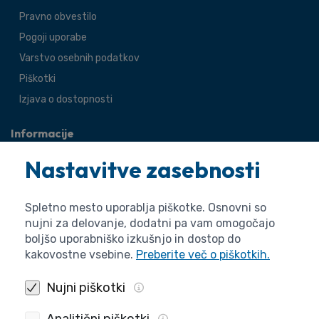
Pravno obvestilo
Pogoji uporabe
Varstvo osebnih podatkov
Piškotki
Izjava o dostopnosti
Informacije
O agenciji
Nastavitve zasebnosti
Splošne zadeve
Pravne zadeve
Spletno mesto uporablja piškotke. Osnovni so
nujni za delovanje, dodatni pa vam omogočajo
boljšo uporabniško izkušnjo in dostop do
kakovostne vsebine.
Preberite več o piškotkih.
Nujni piškotki