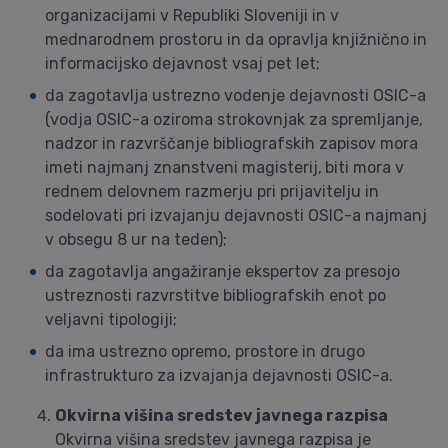
organizacijami v Republiki Sloveniji in v
mednarodnem prostoru in da opravlja knjižnično in
informacijsko dejavnost vsaj pet let;
da zagotavlja ustrezno vodenje dejavnosti OSIC-a
(vodja OSIC-a oziroma strokovnjak za spremljanje,
nadzor in razvrščanje bibliografskih zapisov mora
imeti najmanj znanstveni magisterij,
biti mora v
rednem delovnem razmerju pri prijavitelju in
sodelovati pri izvajanju dejavnosti OSIC-a najmanj
v obsegu 8 ur na teden);
da zagotavlja angažiranje ekspertov za presojo
ustreznosti razvrstitve bibliografskih enot po
veljavni tipologiji;
da ima ustrezno opremo, prostore in drugo
infrastrukturo za izvajanja dejavnosti OSIC-a.
Okvirna višina sredstev javnega razpisa
Okvirna višina sredstev javnega razpisa je