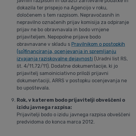
javnim razpisom in obrazci zahtevane podatke in
dokazila ter prispejo na Agencijo v roku,
določenem s tem razpisom. Nepravočasnih in
nepravilno označenih prijav komisija za odpiranje
prijav ne bo obravnavala in bodo vrnjene
prijaviteljem. Nepopolne prijave bodo
obravnavane v skladu s
Pravilnikom o postopkih
(so)financiranja, ocenjevanja in spremljanju
izvajanja raziskovalne dejavnosti
(Uradni list RS,
št. 4/11,72/11). Dodatne dokumentacije, ki jo
prijavitelj samoiniciativno priloži prijavni
dokumentaciji, ARRS v postopku ocenjevanja ne
bo upoštevala.
Rok, v katerem bodo prijavitelji obveščeni o
izidu javnega razpisa:
Prijavitelji bodo o izidu javnega razpisa obveščeni
predvidoma do konca marca 2012.