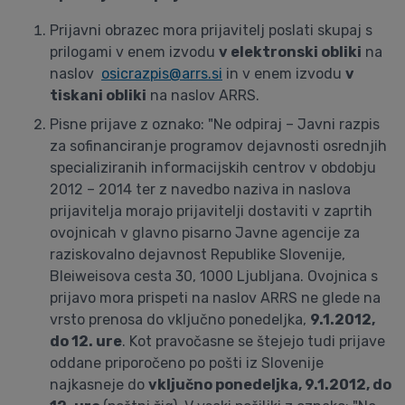
Prijavni obrazec mora prijavitelj poslati skupaj s
prilogami v enem izvodu
v elektronski obliki
na
naslov
osicrazpis@arrs.si
in v enem izvodu
v
tiskani obliki
na naslov ARRS.
Pisne prijave z oznako: "Ne odpiraj – Javni razpis
za sofinanciranje programov dejavnosti osrednjih
specializiranih informacijskih centrov v obdobju
2012 – 2014 ter z navedbo naziva in naslova
prijavitelja morajo prijavitelji dostaviti v zaprtih
ovojnicah v glavno pisarno Javne agencije za
raziskovalno dejavnost Republike Slovenije,
Bleiweisova cesta 30, 1000 Ljubljana. Ovojnica s
prijavo mora prispeti na naslov ARRS ne glede na
vrsto prenosa do vključno ponedeljka,
9.1.2012,
do 12. ure
. Kot pravočasne se štejejo tudi prijave
oddane priporočeno po pošti iz Slovenije
najkasneje do
vključno ponedeljka, 9.1.2012, do