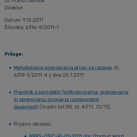
Dr. Franci Demšar
Direktor
Datum: 9.12.2011
Številka: 6316-9/2011-1
Priloge:
Metodologija ocenjevanja prijav za razpise
, št.
6319-1/2011-4 z dne 25.7.2011
Pravilnik o postopkih (so)financiranja, ocenjevanja
in spremljanju izvajanja raziskovalne
dejavnosti
(Uradni list RS, št. 4//11, 72/11),
Prijavni obrazec:
ARRS-OSIC-RI-01-2011.doc
(format Word,