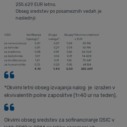
255.629 EUR letno.
Obseg sredstev po posameznih vedah je
naslednji:
OSIC
Verifikacija
Druge
Skupaj*
Okvirna vrednost
tipologij*
naloge*
v EUR
za naravoslovje
0,81
0,27
1,08
50.196
za tehniko
0,81
0,27
1,08
50.196
za medicino
0,38
0,18
0,56
26.028
za biotehniko
0,17
0,14
0,31
14.408
za družboslovje
1,21
0,31
1,52
70.647
za humanistiko
0,72
0,23
0,95
44.154
4,10
1,40
5,50
255.629
*Okvirni letni obseg izvajanja nalog je izražen v
ekvivalentih polne zaposlitve (1=40 ur na teden).
Okvirni obseg sredstev za sofinanciranje OSIC v