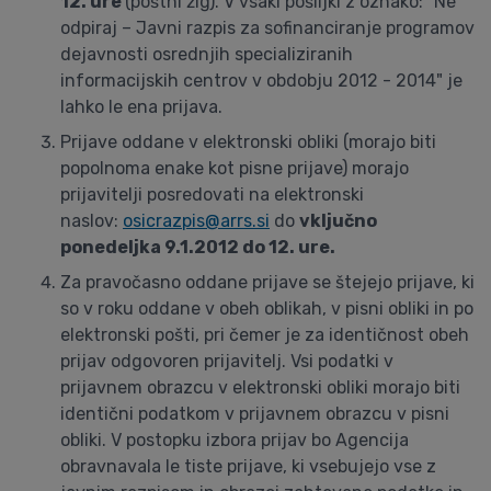
12. ure
(poštni žig). V vsaki pošiljki z oznako: "Ne
odpiraj – Javni razpis za sofinanciranje programov
dejavnosti osrednjih specializiranih
informacijskih centrov v obdobju 2012 - 2014" je
lahko le ena prijava.
Prijave oddane v elektronski obliki (morajo biti
popolnoma enake kot pisne prijave) morajo
prijavitelji posredovati na elektronski
naslov:
osicrazpis@arrs.si
do
vključno
ponedeljka 9.1.2012 do 12. ure.
Za pravočasno oddane prijave se štejejo prijave, ki
so v roku oddane v obeh oblikah, v pisni obliki in po
elektronski pošti, pri čemer je za identičnost obeh
prijav odgovoren prijavitelj. Vsi podatki v
prijavnem obrazcu v elektronski obliki morajo biti
identični podatkom v prijavnem obrazcu v pisni
obliki. V postopku izbora prijav bo Agencija
obravnavala le tiste prijave, ki vsebujejo vse z