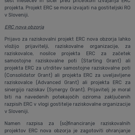
šest mesecev in sicer pred pričetkom izvajanja ERC
projekta. Projekt ERC se mora izvajati na gostiteljski RO
v Sloveniji.
ERC nova obzorja
Prijavo za raziskovalni projekt ERC nova obzorja lahko
vložijo prijavitelji, raziskovalne organizacije, za
raziskovalce, nosilce projekta ERC za začetek
samostojne raziskovalne poti (Starting Grant) ali
projekta ERC za utrditev samostojne raziskovalne poti
(Consolidator Grant) ali projekta ERC za uveljavljene
raziskovalce (Advanced Grant) ali projekta ERC za
sinergijo raziskav (Synergy Grant). Prijavitelj je moral
biti na navedenih potekajočih oziroma zaključenih
razpisih ERC v vlogi gostitelje raziskovalne organizacije
v Sloveniji.
Namen razpisa za (so)financiranje raziskovalnih
projektov ERC nova obzorja je zagotoviti ohranjanje