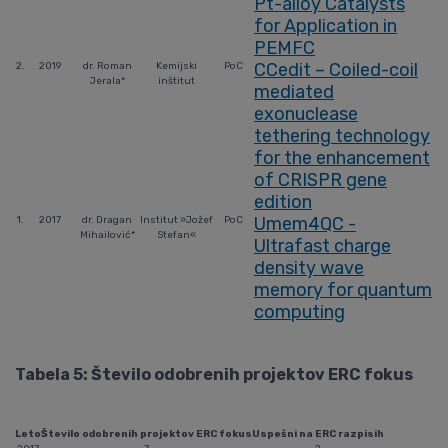
Pt-alloy Catalysts
for Application in
PEMFC
CCedit – Coiled-coil
2.
2019
dr. Roman
Kemijski
PoC
Jerala*
inštitut
mediated
exonuclease
tethering technology
for the enhancement
of CRISPR gene
edition
Umem4QC -
1.
2017
dr. Dragan
Institut »Jožef
PoC
Mihailović*
Stefan«
Ultrafast charge
density wave
memory for quantum
computing
Tabela 5: Število odobrenih projektov ERC fokus
Leto
Število odobrenih projektov ERC fokus
Uspešni na ERC razpisih