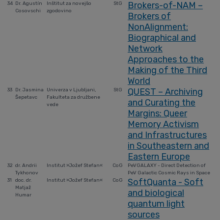
Brokers-of-NAM –
34
Dr. Agustín
Inštitut za novejšo
StG
Cosovschi
zgodovino
Brokers of
NonAlignment:
Biographical and
Network
Approaches to the
Making of the Third
World
QUEST – Archiving
33
Dr. Jasmina
Univerza v Ljubljani,
StG
Šepetavc
Fakulteta za družbene
and Curating the
vede
Margins: Queer
Memory Activism
and Infrastructures
in Southeastern and
Eastern Europe
32
dr. Andrii
Institut »Jožef Stefan«
CoG
PeVGALAXY - Direct Detection of
Tykhonov
PeV Galactic Cosmic Rays in Space
SoftQuanta - Soft
31
doc. dr.
Institut »Jožef Stefan«
CoG
Matjaž
and biological
Humar
quantum light
sources