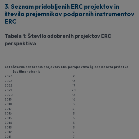
3. Seznam pridobljenih ERC projektov in
število prejemnikov podpornih instrumentov
ERC
Tabela 1: Število odobrenih projektov ERC
perspektiva
Leto
Število odobrenih projektov ERC perspektiva (glede na leto pričetka
(so)financiranja
2024
9
2023
16
2022
17
2021
20
2020
13
2019
16
2018
3
2017
2
2016
3
2015
5
2014
3
2013
3
2012
2
2011
7