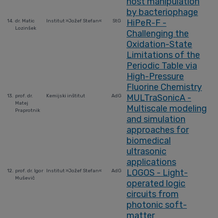
host manipulation
by bacteriophage
HiPeR-F -
14.
dr. Matic
Institut »Jožef Stefan«
StG
Lozinšek
Challenging the
Oxidation-State
Limitations of the
Periodic Table via
High-Pressure
Fluorine Chemistry
MULTraSonicA -
13.
prof. dr.
Kemijski inštitut
AdG
Matej
Multiscale modeling
Praprotnik
and simulation
approaches for
biomedical
ultrasonic
applications
LOGOS - Light-
12.
prof. dr. Igor
Institut »Jožef Stefan«
AdG
Muševič
operated logic
circuits from
photonic soft-
matter