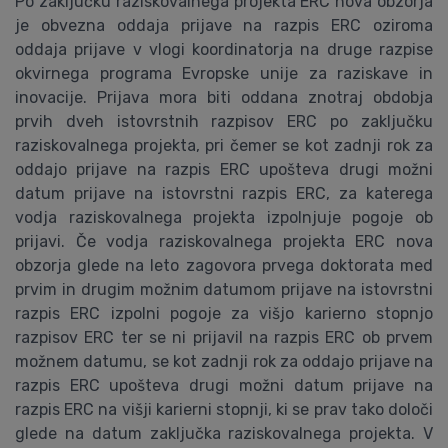
Po zaključku raziskovalnega projekta ERC nova obzorja
je obvezna oddaja prijave na razpis ERC oziroma
oddaja prijave v vlogi koordinatorja na druge razpise
okvirnega programa Evropske unije za raziskave in
inovacije. Prijava mora biti oddana znotraj obdobja
prvih dveh istovrstnih razpisov ERC po zaključku
raziskovalnega projekta, pri čemer se kot zadnji rok za
oddajo prijave na razpis ERC upošteva drugi možni
datum prijave na istovrstni razpis ERC, za katerega
vodja raziskovalnega projekta izpolnjuje pogoje ob
prijavi. Če vodja raziskovalnega projekta ERC nova
obzorja glede na leto zagovora prvega doktorata med
prvim in drugim možnim datumom prijave na istovrstni
razpis ERC izpolni pogoje za višjo karierno stopnjo
razpisov ERC ter se ni prijavil na razpis ERC ob prvem
možnem datumu, se kot zadnji rok za oddajo prijave na
razpis ERC upošteva drugi možni datum prijave na
razpis ERC na višji karierni stopnji, ki se prav tako določi
glede na datum zaključka raziskovalnega projekta. V