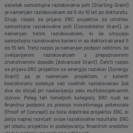
začetek samostojne raziskovalne poti (Starting Grant)
je namenjen raziskovalcem od 0 do 10 let po doktoratu.
Drugi, razpis za prijavo ERC projektov za utrditev
samostojne raziskovalne poti (Consolidator Grant), je
namenjen tistim raziskovalcem, ki še utrjujejo
samostojno raziskovalno kariero in so doktorirali pred 5
do 15 leti. Tretji razpis je namenjen podpori odličnim, že
uveljavljenim raziskovalcem s prepoznavnimi
znanstvenimi dosežki (Advanced Grant). Četrti razpis
za prijavo ERC projektov za sinergijo raziskav (Synergy
Grant) pa je namenjen projektom, v katerih
koordinirano sodeluje več vodilnih raziskovalcev (od
dva do štirje) pri naslavljanju zelo multidisciplinarnih
izzivov. Poleg teh temeljnih kategorij, ERC nudi še
finančno podporo za presojo inovativnega potenciala
(Proof of Concept) za tiste dobitnike projektov ERC, ki
želijo naprej razvijati svoje raziskovalne rezultate. ERC
pri izboru projektov in podeljevanju finančnih sredstev