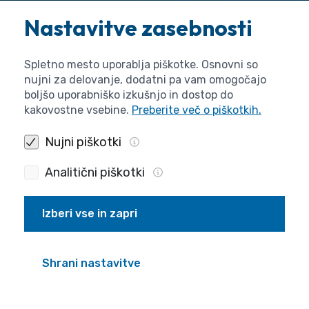
Nastavitve zasebnosti
Spletno mesto uporablja piškotke. Osnovni so
nujni za delovanje, dodatni pa vam omogočajo
boljšo uporabniško izkušnjo in dostop do
kakovostne vsebine.
Preberite več o piškotkih.
Nujni piškotki
Javna agencija za znanstvenoraziskovalno in inovacijsko
dejavnost Republike Slovenije.
Analitični piškotki
Izberi vse in zapri
Kontakt
Bleiweisova cesta 30, 1000 Ljubljana
Shrani nastavitve
Tel: +386 1 400 5910
Uradna pošta: glavnapisarna@aris-rs.si
Poizvedbe: info@aris-rs.si