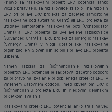
Prijavo za raziskovalni projekt ERC potencial lahko
vložijo prijavitelji, za raziskovalce, ki so bili na razpisih
ERC pri prijavi ERC projekta za začetek samostojne
raziskovalne poti (Starting Grant) ali ERC projekta za
utrditev samostojne raziskovalne poti (Consolidator
Grant) ali ERC projekta za uveljavljene raziskovalce
(Advanced Grant) ali ERC projekt za sinergijo raziskav
(Synergy Grant) v vlogi gostiteljske raziskovalne
organizacije v Sloveniji in so bili s prijavo ERC projekta
uspešni.
Namen razpisa za (so)financiranje raziskovalnih
projektov ERC potencial je zagotoviti začetno podporo
za pripravo na izvajanje pridobljenega projekta ERC, v
vmesnem časovnem obdobju, med obvestilom ERC o
(so)financiranju projekta ERC in njegovim dejanskim
pričetkom izvajanja.
Raziskovalni projekt ERC potencial lahko traja največ