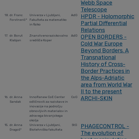
Webb Space
Telescope
HPDR - Holomorphic
18.
dr. Franc
Univerza v Ljubljani,
AdG
Forstnerič*
Fakulteta za matematiko
Partial Differential
in fiziko
Relations
OPEN BORDERS -
17.
dr. Borut
Znanstvenoraziskovalno
AdG
Klabjan
središče Koper
Cold War Europe
Beyond Borders. A
Transnational
History of Cross-
Border Practices in
the Alps-Adriatic
area from World War
II to the present
ARCHI-SKIN
16.
dr. Anna
InnoRenew CoE Center
CoG
Sandak
odličnosti za raziskave in
inovacije na področju
obnovljivih materialov in
zdravega bivanjskega
okolja
PHAGECONTROL -
15.
dr. Anna
Univerza v Ljubljani,
StG
Dragoš*
Biotehniška fakulteta
The evolution of