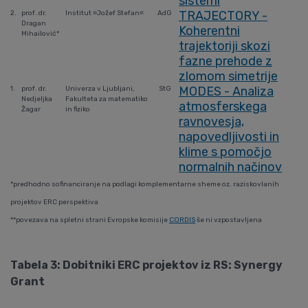
sistemi
TRAJECTORY -
2.
prof. dr.
Institut »Jožef Stefan«
AdG
Dragan
Koherentni
Mihailović*
trajektoriji skozi
fazne prehode z
zlomom simetrije
MODES - Analiza
1.
prof. dr.
Univerza v Ljubljani,
StG
Nedjeljka
Fakulteta za matematiko
atmosferskega
Žagar
in fiziko
ravnovesja,
napovedljivosti in
klime s pomočjo
normalnih načinov
*predhodno sofinanciranje na podlagi komplementarne sheme oz. raziskovlanih
projektov ERC perspektiva
**povezava na spletni strani Evropske komisije
CORDIS
še ni vzpostavljena
Tabela 3: Dobitniki ERC projektov iz RS: Synergy
Grant