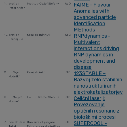
FAIME - Flavour
11.
prof. dr.
Institut »Jožef Stefan«
AdG
Peter Križan
Anomalies with
advanced particle
Identification
MEthods
RNPdynamics -
10.
prof. dr.
Kemijski inštitut
AdG
Jernej Ule
Multivalent
interactions driving
RNP dynamics in
development and
disease
123STABLE –
9.
dr. Nejc
Kemijski inštitut
StG
Hodnik*
Razvoj zelo stabilnih
nanostrukturiranih
elektrokatalizatorjev
Celični laserji:
8.
dr. Matjaž
Institut »Jožef Stefan«
StG
Humar*
Povezovanje
optičnih resonanc z
biološkimi procesi
SUPERCOOL -
7.
doc. dr. Jaka
Univerza v Ljubljani,
StG
Tušek
Fakulteta za strojništvo