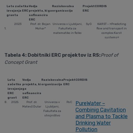
Leto začetka
Vodja
Raziskovalna
Projekt
CORDIS
izvajanja ERC
projekta, ki ga
organizacija
ERC
granta
sofinancira
ERC
2023
Prof. dr. Bojan
Univerza v Ljubljani,
SyG
KARST – »Predicting
1.
Mohar*
Fakulteta za
flow and transport in
matematiko in fiziko
complex Karst
systems«
Tabela 4: Dobitniki ERC projektov iz RS:
Proof of
Concept Grant
Leto
Vodja
Raziskovalna
Projekt
CORDIS
začetka
projekta, ki
organizacija
ERC
izvajanja
ga
ERC
sofinancira
grant
ERC
PureWater –
8.
2025
Prof. dr.
Univerza v
PoC
Matevž Dular
Ljubljani,
Combinig Cavitation
Fakulteta za
and Plasma to Tackle
strojništvo
Drinking Water
Pollution