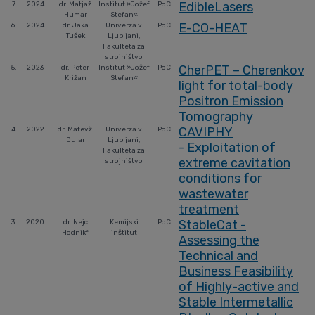
EdibleLasers
7.
2024
dr. Matjaž
Institut »Jožef
PoC
Humar
Stefan«
E-CO-HEAT
6.
2024
dr. Jaka
Univerza v
PoC
Tušek
Ljubljani,
Fakulteta za
strojništvo
CherPET – Cherenkov
5.
2023
dr. Peter
Institut »Jožef
PoC
Križan
Stefan«
light for total-body
Positron Emission
Tomography
CAVIPHY
4.
2022
dr. Matevž
Univerza v
PoC
Dular
Ljubljani,
- Exploitation of
Fakulteta za
extreme cavitation
strojništvo
conditions for
wastewater
treatment
StableCat -
3.
2020
dr. Nejc
Kemijski
PoC
Hodnik*
inštitut
Assessing the
Technical and
Business Feasibility
of Highly-active and
Stable Intermetallic