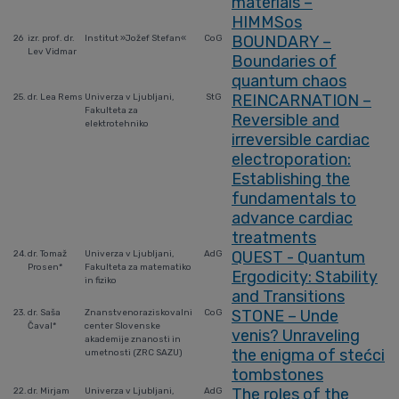
materials –
HIMMSos
BOUNDARY –
26
izr. prof. dr.
Institut »Jožef Stefan«
CoG
Lev Vidmar
Boundaries of
quantum chaos
REINCARNATION –
25.
dr. Lea Rems
Univerza v Ljubljani,
StG
Fakulteta za
Reversible and
elektrotehniko
irreversible cardiac
electroporation:
Establishing the
fundamentals to
advance cardiac
treatments
QUEST - Quantum
24.
dr. Tomaž
Univerza v Ljubljani,
AdG
Prosen*
Fakulteta za matematiko
Ergodicity: Stability
in fiziko
and Transitions
STONE – Unde
23.
dr. Saša
Znanstvenoraziskovalni
CoG
Čaval*
center Slovenske
venis? Unraveling
akademije znanosti in
the enigma of stećci
umetnosti (ZRC SAZU)
tombstones
The roles of the
22.
dr. Mirjam
Univerza v Ljubljani,
AdG