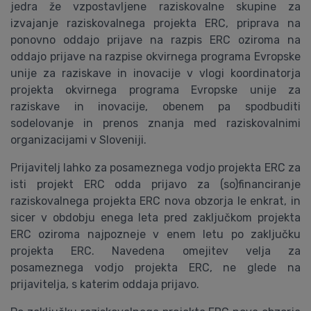
jedra že vzpostavljene raziskovalne skupine za
izvajanje raziskovalnega projekta ERC, priprava na
ponovno oddajo prijave na razpis ERC oziroma na
oddajo prijave na razpise okvirnega programa Evropske
unije za raziskave in inovacije v vlogi koordinatorja
projekta okvirnega programa Evropske unije za
raziskave in inovacije, obenem pa spodbuditi
sodelovanje in prenos znanja med raziskovalnimi
organizacijami v Sloveniji.
Prijavitelj lahko za posameznega vodjo projekta ERC za
isti projekt ERC odda prijavo za (so)financiranje
raziskovalnega projekta ERC nova obzorja le enkrat, in
sicer v obdobju enega leta pred zaključkom projekta
ERC oziroma najpozneje v enem letu po zaključku
projekta ERC. Navedena omejitev velja za
posameznega vodjo projekta ERC, ne glede na
prijavitelja, s katerim oddaja prijavo.