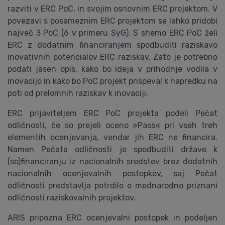
razviti v ERC PoC, in svojim osnovnim ERC projektom. V
povezavi s posameznim ERC projektom se lahko pridobi
največ 3 PoC (6 v primeru SyG). S shemo ERC PoC želi
ERC z dodatnim financiranjem spodbuditi raziskavo
inovativnih potencialov ERC raziskav. Zato je potrebno
podati jasen opis, kako bo ideja v prihodnje vodila v
inovacijo in kako bo PoC projekt prispeval k napredku na
poti od prelomnih raziskav k inovaciji.
ERC prijaviteljem ERC PoC projekta podeli Pečat
odličnosti, če so prejeli oceno »Pass« pri vseh treh
elementih ocenjevanja, vendar jih ERC ne financira.
Namen Pečata odličnosti je spodbuditi države k
(so)financiranju iz nacionalnih sredstev brez dodatnih
nacionalnih ocenjevalnih postopkov, saj Pečat
odličnosti predstavlja potrdilo o mednarodno priznani
odličnosti raziskovalnih projektov.
ARIS pripozna ERC ocenjevalni postopek in podeljen