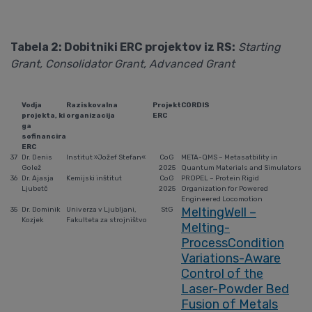
Tabela 2: Dobitniki ERC projektov iz RS:
Starting
Grant, Consolidator Grant, Advanced Grant
Vodja
Raziskovalna
Projekt
CORDIS
projekta, ki
organizacija
ERC
ga
sofinancira
ERC
37
Dr. Denis
Institut »Jožef Stefan«
CoG
META-QMS – Metasatbility in
Golež
2025
Quantum Materials and Simulators
36
Dr. Ajasja
Kemijski inštitut
CoG
PROPEL – Protein Rigid
Ljubetč
2025
Organization for Powered
Engineered Locomotion
MeltingWell –
35
Dr. Dominik
Univerza v Ljubljani,
StG
Kozjek
Fakulteta za strojništvo
Melting-
ProcessCondition
Variations-Aware
Control of the
Laser-Powder Bed
Fusion of Metals