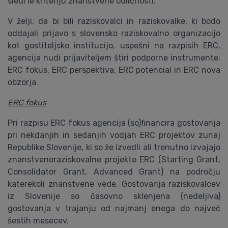
sledi le kriteriju znanstvene odličnosti.
V želji, da bi bili raziskovalci in raziskovalke, ki bodo
oddajali prijavo s slovensko raziskovalno organizacijo
kot gostiteljsko institucijo, uspešni na razpisih ERC,
agencija nudi prijaviteljem štiri podporne instrumente:
ERC fokus, ERC perspektiva, ERC potencial in ERC nova
obzorja.
ERC fokus
Pri razpisu ERC fokus agencija (so)financira gostovanja
pri nekdanjih in sedanjih vodjah ERC projektov zunaj
Republike Slovenije, ki so že izvedli ali trenutno izvajajo
znanstvenoraziskovalne projekte ERC (Starting Grant,
Consolidator Grant, Advanced Grant) na področju
katerekoli znanstvene vede. Gostovanja raziskovalcev
iz Slovenije so časovno sklenjena (nedeljiva)
gostovanja v trajanju od najmanj enega do največ
šestih mesecev.