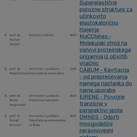
Superelastične
porozne strukture za
učinkovito
elastokalorično
hlajenje
MaCChines -
6.
prof. dr.
Kemijski inštitut
AdG
Roman
Molekulski stroji na
Jerala*
osnovi proteinskega
origamija iz obvitih
vijačnic
CABUM - Kavitacija
5.
prof. dr.
Univerza v Ljubljani,
CoG
Matevž Dular
Fakulteta za strojništvo
- od preprečevanja
njenega nastanka do
njene uporabe
EIRENE - Povojne
4.
prof. dr.
Univerza v Ljubljani,
AdG
Marta
Filozofska fakulteta
tranzicije v
Verginella*
perspektivi spola
OMNES - Odprti
3.
prof. dr.
Univerza v Ljubljani,
AdG
Tomaž
Fakulteta za matematiko
mnogodelčni
Prosen*
in fiziko
neravnovesni