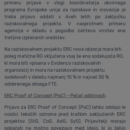
primeru prijave v vlogi koordinatorja okvirnega
programa Evropske unije za raziskave in inovacije je
treba prijavo oddati v dveh letih po zaključku
raziskovalnega projekta. V nasprotnem primeru
agencija v skladu s pogodbo zahteva vrnitev ene
tretjine izplačanih sredstev.
Na raziskovalnem projektu ERC nova obzorja mora biti
poleg matične RO vključena vsaj še ena sodelujoča RO,
ki mora biti vpisana v Evidenco raziskovalnih
organizacij in mora na raziskovalnem projektu
sodelovati v deležu najmanj 10 % in največ 50 %
odobrenega obsega FTE.
ERC Proof of Concept (PoC) – Pečat odličnosti
Prijavo za ERC Proof of Concept (PoC) lahko oddajo le
nosilci tekočih oziroma pred kratkim zaključenih ERC
projektov (StG, CoG, AdG, SyG). Prijavitelji morajo
pokazati na močno povezavo med idejo, ki jo želijo