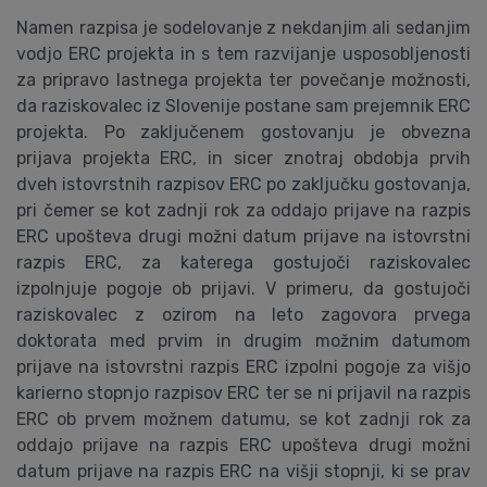
Namen razpisa je sodelovanje z nekdanjim ali sedanjim
vodjo ERC projekta in s tem razvijanje usposobljenosti
za pripravo lastnega projekta ter povečanje možnosti,
da raziskovalec iz Slovenije postane sam prejemnik ERC
projekta. Po zaključenem gostovanju je obvezna
prijava projekta ERC, in sicer znotraj obdobja prvih
dveh istovrstnih razpisov ERC po zaključku gostovanja,
pri čemer se kot zadnji rok za oddajo prijave na razpis
ERC upošteva drugi možni datum prijave na istovrstni
razpis ERC, za katerega gostujoči raziskovalec
izpolnjuje pogoje ob prijavi. V primeru, da gostujoči
raziskovalec z ozirom na leto zagovora prvega
doktorata med prvim in drugim možnim datumom
prijave na istovrstni razpis ERC izpolni pogoje za višjo
karierno stopnjo razpisov ERC ter se ni prijavil na razpis
ERC ob prvem možnem datumu, se kot zadnji rok za
oddajo prijave na razpis ERC upošteva drugi možni
datum prijave na razpis ERC na višji stopnji, ki se prav