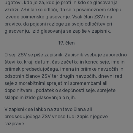
ugotovi, kdo je za, kdo je proti in kdo se glasovanja
vzdrži. ZSV lahko odloči, da se o posameznem sklepu
izvede poimensko glasovanje. Vsak član ZSV ima
pravico, da pojasni razloge za svojo odločitev pri
glasovanju. Izid glasovanja se zapiše v zapisnik.
19. člen
O seji ZSV se piše zapisnik. Zapisnik vsebuje zaporedno
številko, kraj, datum, čas začetka in konca seje, ime in
priimek predsedujočega, imena in priimke navzočih in
odsotnih članov ZSV ter drugih navzočih, dnevni red
seje z morebitnimi sprejetimi spremembami ali
dopolnitvami, podatek o sklepčnosti seje, sprejete
sklepe in izide glasovanja o njih.
V zapisnik se lahko na zahtevo člana ali
predsedujočega ZSV vnese tudi zapis njegove
razprave.