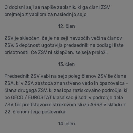
O dopisni seji se napiše zapisnik, ki ga člani ZSV
prejmejo z vabilom za naslednjo sejo.
12. člen
ZSV je sklepčen, če je na seji navzočih večina članov
ZSV. Sklepčnost ugotavlja predsednik na podlagi liste
prisotnosti. Če ZSV ni sklepčen, se seja preloži.
13. člen
Predsednik ZSV vabi na sejo poleg članov ZSV še člana
ZSA, ki v ZSA zastopa znanstveno vedo in opazovalca -
člana drugega ZSV, ki zastopa raziskovalno področje, ki
po OECD / EUROSTAT klasifikaciji sodi v področje dela
ZSV ter predstavnike strokovnih služb ARRS v skladu z
22. členom tega poslovnika.
14. člen