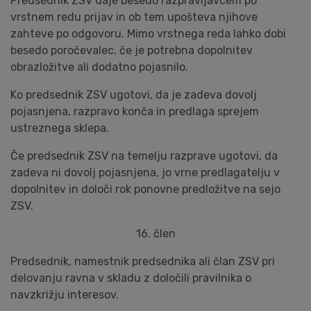
Predsednik ZSV daje besedo razpravljavcem po
vrstnem redu prijav in ob tem upošteva njihove
zahteve po odgovoru. Mimo vrstnega reda lahko dobi
besedo poročevalec, če je potrebna dopolnitev
obrazložitve ali dodatno pojasnilo.
Ko predsednik ZSV ugotovi, da je zadeva dovolj
pojasnjena, razpravo konča in predlaga sprejem
ustreznega sklepa.
Če predsednik ZSV na temelju razprave ugotovi, da
zadeva ni dovolj pojasnjena, jo vrne predlagatelju v
dopolnitev in določi rok ponovne predložitve na sejo
ZSV.
16. člen
Predsednik, namestnik predsednika ali član ZSV pri
delovanju ravna v skladu z določili pravilnika o
navzkrižju interesov.