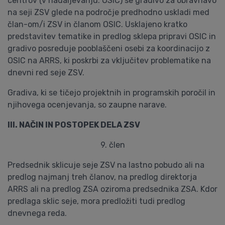
centrov (v nadaljevanju: OSIC) se gradivo za obravnavo
na seji ZSV glede na področje predhodno uskladi med
član-om/i ZSV in članom OSIC. Usklajeno kratko
predstavitev tematike in predlog sklepa pripravi OSIC in
gradivo posreduje pooblaščeni osebi za koordinacijo z
OSIC na ARRS, ki poskrbi za vključitev problematike na
dnevni red seje ZSV.
Gradiva, ki se tičejo projektnih in programskih poročil in
njihovega ocenjevanja, so zaupne narave.
III. NAČIN IN POSTOPEK DELA ZSV
9. člen
Predsednik sklicuje seje ZSV na lastno pobudo ali na
predlog najmanj treh članov, na predlog direktorja
ARRS ali na predlog ZSA oziroma predsednika ZSA. Kdor
predlaga sklic seje, mora predložiti tudi predlog
dnevnega reda.