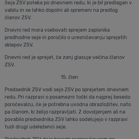
Seja ZSV poteka po dnevnem redu, ki je bil predlagan v
vabilu in se lahko dopolni ali spremeni na predlog
članov ZSV.
Dnevni red mora vsebovati sprejem zapisnika
predhodne seje in poročilo o uresničevanju sprejetih
sklepov ZSV.
Dnevni red je sprejet, če zanj glasuje večina članov
ZSV.
15. člen
Predsednik ZSV vodi sejo ZSV po sprejetem dnevnem
redu. Pri razpravi o posamezni točki da najprej besedo
poročevalcu, če je potrebna uvodna obrazložitev, nato
pa članom, ki želijo razpravljati. Z dovoljenjem ali na
povabilo predsednika ZSV lahko sodelujejo v razpravi
tudi drugi udeleženci seje.