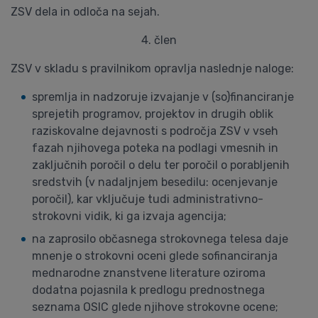
ZSV dela in odloča na sejah.
4. člen
ZSV v skladu s pravilnikom opravlja naslednje naloge:
spremlja in nadzoruje izvajanje v (so)financiranje
sprejetih programov, projektov in drugih oblik
raziskovalne dejavnosti s področja ZSV v vseh
fazah njihovega poteka na podlagi vmesnih in
zaključnih poročil o delu ter poročil o porabljenih
sredstvih (v nadaljnjem besedilu: ocenjevanje
poročil), kar vključuje tudi administrativno-
strokovni vidik, ki ga izvaja agencija;
na zaprosilo občasnega strokovnega telesa daje
mnenje o strokovni oceni glede sofinanciranja
mednarodne znanstvene literature oziroma
dodatna pojasnila k predlogu prednostnega
seznama OSIC glede njihove strokovne ocene;