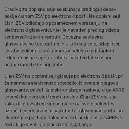
Gradivo za dopisno sejo se skupaj s predlogi sklepov
pošlje članom ZSV po elektronski pošti. Na dopisni seji
člani ZSV odločajo o posameznem vprašanju na
elektronski glasovnici, kjer je naveden predlog sklepa
ter besedi »za« in »proti«. Obvezna sestavina
glasovnice so tudi datum in ura sklica seje, sklep, kjer
se z besedilom »za« in »proti« odloča o pristanku k
sklicu dopisne seje ter rubrika, v kateri lahko člani
podajo morebitne pripombe.
Član ZSV na dopisni seji glasuje po elektronski pošti, pri
čemer mora elektronsko sporočilo, ki pomeni njegovo
glasovanje, poslati iz elektronskega naslova, ki ga ARRS
sporoči kot svoj elektronski naslov. Član ZSV glasuje
tako, da pri vsakem sklepu glede na svojo odločitev
označi besedo »za« ali »proti« ter glasovnico pošlje po
elektronski pošti na določen elektronski naslov ARRS, v
roku, ki je v vabilu določen za izjavljanje.