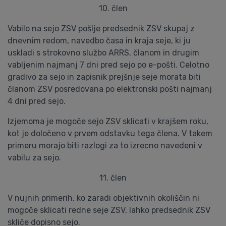
10. člen
Vabilo na sejo ZSV pošlje predsednik ZSV skupaj z
dnevnim redom, navedbo časa in kraja seje, ki ju
uskladi s strokovno službo ARRS, članom in drugim
vabljenim najmanj 7 dni pred sejo po e-pošti. Celotno
gradivo za sejo in zapisnik prejšnje seje morata biti
članom ZSV posredovana po elektronski pošti najmanj
4 dni pred sejo.
Izjemoma je mogoče sejo ZSV sklicati v krajšem roku,
kot je določeno v prvem odstavku tega člena. V takem
primeru morajo biti razlogi za to izrecno navedeni v
vabilu za sejo.
11. člen
V nujnih primerih, ko zaradi objektivnih okoliščin ni
mogoče sklicati redne seje ZSV, lahko predsednik ZSV
skliče dopisno sejo.