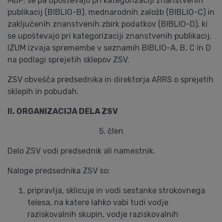
MBP, se pa upoštevajo pri kategorizaciji znanstvenih
publikacij (BIBLIO-B), mednarodnih založb (BIBLIO-C) in
zaključenih znanstvenih zbirk podatkov (BIBLIO-D), ki
se upoštevajo pri kategorizaciji znanstvenih publikacij.
IZUM izvaja spremembe v seznamih BIBLIO-A, B, C in D
na podlagi sprejetih sklepov ZSV.
ZSV obvešča predsednika in direktorja ARRS o sprejetih
sklepih in pobudah.
II. ORGANIZACIJA DELA ZSV
5. člen
Delo ZSV vodi predsednik ali namestnik.
Naloge predsednika ZSV so:
pripravlja, sklicuje in vodi sestanke strokovnega
telesa, na katere lahko vabi tudi vodje
raziskovalnih skupin, vodje raziskovalnih