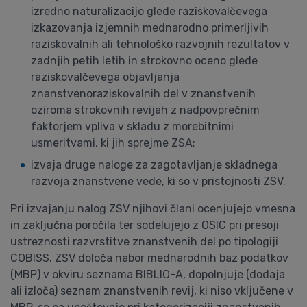
izredno naturalizacijo glede raziskovalčevega
izkazovanja izjemnih mednarodno primerljivih
raziskovalnih ali tehnološko razvojnih rezultatov v
zadnjih petih letih in strokovno oceno glede
raziskovalčevega objavljanja
znanstvenoraziskovalnih del v znanstvenih
oziroma strokovnih revijah z nadpovprečnim
faktorjem vpliva v skladu z morebitnimi
usmeritvami, ki jih sprejme ZSA;
izvaja druge naloge za zagotavljanje skladnega
razvoja znanstvene vede, ki so v pristojnosti ZSV.
Pri izvajanju nalog ZSV njihovi člani ocenjujejo vmesna
in zaključna poročila ter sodelujejo z OSIC pri presoji
ustreznosti razvrstitve znanstvenih del po tipologiji
COBISS. ZSV določa nabor mednarodnih baz podatkov
(MBP) v okviru seznama BIBLIO-A, dopolnjuje (dodaja
ali izloča) seznam znanstvenih revij, ki niso vključene v