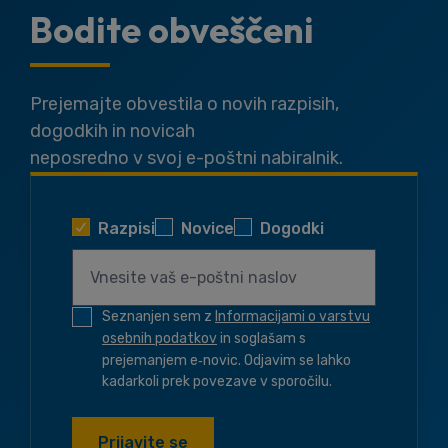
Bodite obveščeni
Prejemajte obvestila o novih razpisih,
dogodkih in novicah
neposredno v svoj e-poštni nabiralnik.
Razpisi
Novice
Dogodki
Seznanjen sem z
Informacijami o varstvu
osebnih podatkov
in soglašam s
prejemanjem e‑novic. Odjavim se lahko
kadarkoli prek povezave v sporočilu.
Prijavite se