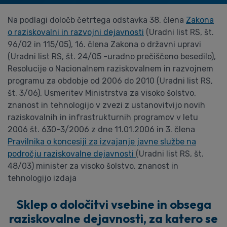
Na podlagi določb četrtega odstavka 38. člena
Zakona
o raziskovalni in razvojni dejavnosti
(Uradni list RS, št.
96/02 in 115/05), 16. člena Zakona o državni upravi
(Uradni list RS, št. 24/05 -uradno prečiščeno besedilo),
Resolucije o Nacionalnem raziskovalnem in razvojnem
programu za obdobje od 2006 do 2010 (Uradni list RS,
št. 3/06), Usmeritev Ministrstva za visoko šolstvo,
znanost in tehnologijo v zvezi z ustanovitvijo novih
raziskovalnih in infrastrukturnih programov v letu
2006 št. 630-3/2006 z dne 11.01.2006 in 3. člena
Pravilnika o koncesiji za izvajanje javne službe na
področju raziskovalne dejavnosti
(Uradni list RS, št.
48/03) minister za visoko šolstvo, znanost in
tehnologijo izdaja
Sklep o določitvi vsebine in obsega
raziskovalne dejavnosti, za katero se