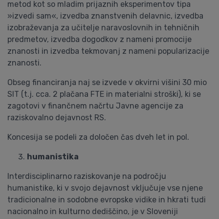
metod kot so mladim prijaznih eksperimentov tipa
»izvedi sam«, izvedba znanstvenih delavnic, izvedba
izobraževanja za učitelje naravoslovnih in tehničnih
predmetov, izvedba dogodkov z nameni promocije
znanosti in izvedba tekmovanj z nameni popularizacije
znanosti.
Obseg financiranja naj se izvede v okvirni višini 30 mio
SIT (t.j. cca. 2 plačana FTE in materialni stroški), ki se
zagotovi v finančnem načrtu Javne agencije za
raziskovalno dejavnost RS.
Koncesija se podeli za določen čas dveh let in pol.
humanistika
Interdisciplinarno raziskovanje na področju
humanistike, ki v svojo dejavnost vključuje vse njene
tradicionalne in sodobne evropske vidike in hkrati tudi
nacionalno in kulturno dediščino, je v Sloveniji