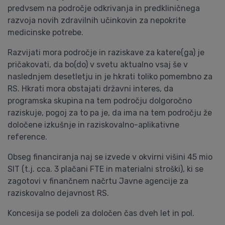
predvsem na področje odkrivanja in predkliničnega
razvoja novih zdravilnih učinkovin za nepokrite
medicinske potrebe.
Razvijati mora področje in raziskave za katere(ga) je
pričakovati, da bo(do) v svetu aktualno vsaj še v
naslednjem desetletju in je hkrati toliko pomembno za
RS. Hkrati mora obstajati državni interes, da
programska skupina na tem področju dolgoročno
raziskuje, pogoj za to pa je, da ima na tem področju že
določene izkušnje in raziskovalno-aplikativne
reference.
Obseg financiranja naj se izvede v okvirni višini 45 mio
SIT (t.j. cca. 3 plačani FTE in materialni stroški), ki se
zagotovi v finančnem načrtu Javne agencije za
raziskovalno dejavnost RS.
Koncesija se podeli za določen čas dveh let in pol.