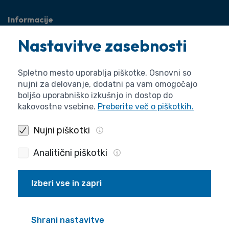
Informacije
O agenciji
Nastavitve zasebnosti
Splošne zadeve
Pravne zadeve
Spletno mesto uporablja piškotke. Osnovni so
nujni za delovanje, dodatni pa vam omogočajo
boljšo uporabniško izkušnjo in dostop do
kakovostne vsebine.
Preberite več o piškotkih.
Nujni piškotki
Analitični piškotki
Izberi vse in zapri
Politika zasebnosti
Piškotki
Izjava o dostopnosti
Pogoji uporabe
Produkcija
Shrani nastavitve
© 2026 ARIS. Vse pravice pridržane.