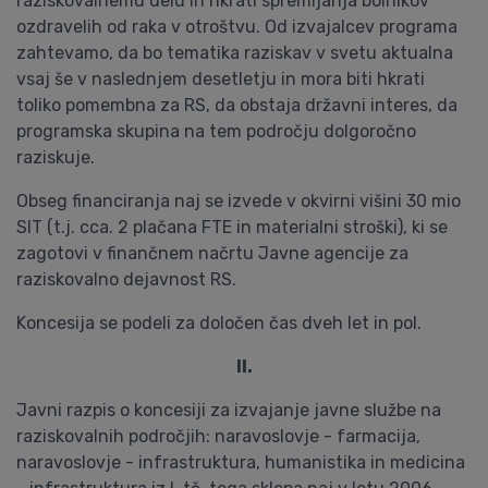
raziskovalnemu delu in hkrati spremljanja bolnikov
ozdravelih od raka v otroštvu. Od izvajalcev programa
zahtevamo, da bo tematika raziskav v svetu aktualna
vsaj še v naslednjem desetletju in mora biti hkrati
toliko pomembna za RS, da obstaja državni interes, da
programska skupina na tem področju dolgoročno
raziskuje.
Obseg financiranja naj se izvede v okvirni višini 30 mio
SIT (t.j. cca. 2 plačana FTE in materialni stroški), ki se
zagotovi v finančnem načrtu Javne agencije za
raziskovalno dejavnost RS.
Koncesija se podeli za določen čas dveh let in pol.
II.
Javni razpis o koncesiji za izvajanje javne službe na
raziskovalnih področjih: naravoslovje - farmacija,
naravoslovje - infrastruktura, humanistika in medicina