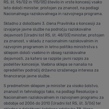
RS, št. 96/02 in 115/05) število in vrste koncesij vsako
leto določi minister, pristojen za znanost, na podlagi
Nacionalnega raziskovalnega in razvojnega programa.
Skladno z določbami 3. člena Pravilnika o koncesiji za
izvajanje javne službe na področju raziskovalne
dejavnosti (Uradni list RS, št. 48/03) minister, pristojen
za znanost, v skladu z nacionalnim raziskovalnim in
razvojnim programom in letno politiko ministrstva s
sklepom določi vsebino in obseg raziskovalne
dejavnosti, za katero se razpiše javni razpis za
podelitev koncesije. Vsebina sklepa se nanaša na
opredelitev področij državno izraženega interesa za
financiranje javne službe.
S predmetnim sklepom je minister za visoko šolstvo,
znanost in tehnologijo tako, na podlagi Resolucije o
Nacionalnem raziskovalnem in razvojnem programu za
obdobje od 2006 do 2010 (Uradni list RS, št. 3/06) ter