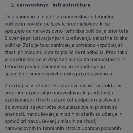
naravoslovje - infrastruktura
Dvig zanimanja mladih za naravoslovno tehnične
poklice in povečanje števila srednješolcev, ki se
vpisujejo na naravoslovno-tehniške poklice je prioriteta
Slovenije pri ustvarjanju in izvrševanju celostne šolske
politike. Zato je tako zanimanje potrebno vzpodbujati
zlasti pri mladini, ki se za poklic še ni odločila. Prav tako
je navduševanje in dvig zanimanja za naravoslovne in
tehniške poklice pomemben pri vzpodbujanju
specifičnih smeri vseživljenjskega izobraževanja.
Zato naj se v letu 2006 ustanovi
nov infrastrukturni
program na področju naravoslovja
, ki predstavlja
vzdrževanje infrastrukture kot podpore raziskovalni
dejavnosti na področju popularizacije in promocije
znanosti, navduševanje mladih in starih za učenje in
pomoč pri navduševanju mladih za študij
naravoslovnih in tehničnih strok z uporabo posebnih