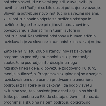
potrebno osvetliti z novimi pogledi, z uveljavitvijo
novih smeri ("šol"), ki so bile doslej potisnjene v ozadje.
Slovenija potrebuje novo institucijo s svežimi idejami,
ki je institucionalno odprta za različne pristope in
različne idejne tokove pri njihovih obravnavi in v
povezovanju z domačimi in tujimi avtorji in
institucijami. Raznolikost pristopov v humanističnih
raziskavah je za slovensko humanistiko in razvoj nujna.
Zato se naj v letu 2006 ustanovi nov raziskovalni
program na področju humanistike, ki predstavlja
zaokroženo področje interdisciplinarnega
raziskovalnega dela, ki povezuje zgodovino, kulturo,
medije in filozofijo. Programska skupina naj se v svojem
raziskovalnem delu usmeri predvsem na omenjena
področja za katere je pričakovati, da bodo v svetu
aktualna vsaj še v naslednjem desetletju in so hkrati
toliko pomembna za RS, da obstaja državni interes, da
programska skupina na tem področju dolgoročno