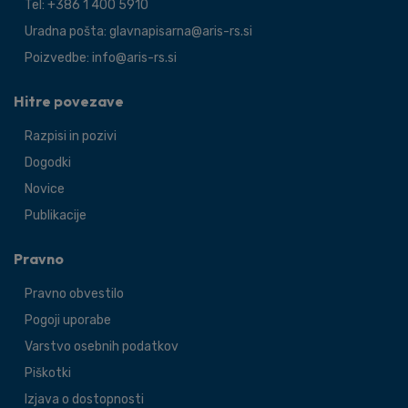
Tel: +386 1 400 5910
Uradna pošta: glavnapisarna@aris-rs.si
Poizvedbe: info@aris-rs.si
Hitre povezave
Razpisi in pozivi
Dogodki
Novice
Publikacije
Pravno
Pravno obvestilo
Pogoji uporabe
Varstvo osebnih podatkov
Piškotki
Izjava o dostopnosti