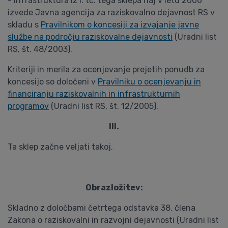
- infrastruktura iz I. tč. tega sklepa naj v letu 2006
izvede Javna agencija za raziskovalno dejavnost RS v
skladu s
Pravilnikom o koncesiji za izvajanje javne
službe na področju raziskovalne dejavnosti
(Uradni list
RS, št. 48/2003).
Kriteriji in merila za ocenjevanje prejetih ponudb za
koncesijo so določeni v
Pravilniku o ocenjevanju in
financiranju raziskovalnih in infrastrukturnih
programov
(Uradni list RS, št. 12/2005).
III.
Ta sklep začne veljati takoj.
Obrazložitev:
Skladno z določbami četrtega odstavka 38. člena
Zakona o raziskovalni in razvojni dejavnosti (Uradni list