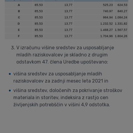
A
85,53
13,77
525,23
624,53
B
85,53
13,77
740,97
840,27
C
85,53
13,77
984,94
1.084,24
D
85,53
13,77
1.232,52
1.331,82
E
85,53
13,77
1.468,27
1.567,57
F
85,53
13,77
1.704,96
1.804,26
V izračunu višine sredstev za usposabljanje
mladih raziskovalcev je skladno z drugim
odstavkom 47. člena Uredbe upoštevano:
višina sredstev za usposabljanje mladih
raziskovalcev za zadnji mesec leta 2021 in
višina sredstev, določenih za pokrivanje stroškov
materiala in storitev, indeksira z rastjo cen
življenjskih potrebščin v višini 4,9 odstotka.