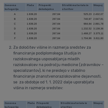
Cenovna
Plača
Prispevki
Stroški materiala in
Skupaj
kategorija
delodajalca
storitev
A
1.639,20
267,64
525,23
2.432,07
B
1.639,20
267,64
740,97
2.647,81
C
1.639,20
267,64
984,94
2.891,78
D
1.639,20
267,64
1.232,52
3.139,36
E
1.639,20
267,64
1.468,27
3.375,11
F
1.639,20
267,64
1.704,96
3.611,80
Za določitev višine in razmerja sredstev za
financiranje podiplomskega študija in
raziskovalnega usposabljanja mladih
raziskovalcev na področju medicine (zdravnikov –
specializantov), ki ne preidejo v stabilno
financiranje znanstvenoraziskovalne dejavnosti,
se za obdobje od 1. 1. 2022 dalje uporabljata
višina in razmerje sredstev:
Cenovna
Plača
Prispevki
Stroški materiala in
Skupaj
kategorija
delodajalca
storitev