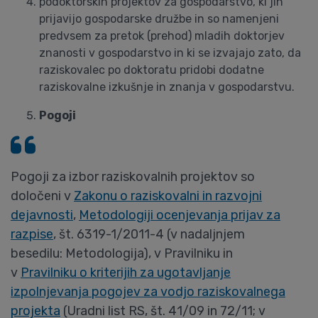
podoktorskih projektov za gospodarstvo, ki jih
prijavijo gospodarske družbe in so namenjeni
predvsem za pretok (prehod) mladih doktorjev
znanosti v gospodarstvo in ki se izvajajo zato, da
raziskovalec po doktoratu pridobi dodatne
raziskovalne izkušnje in znanja v gospodarstvu.
Pogoji
Pogoji za izbor raziskovalnih projektov so
določeni v
Zakonu o raziskovalni in razvojni
dejavnosti
,
Metodologiji ocenjevanja prijav za
razpise
, št. 6319-1/2011-4 (v nadaljnjem
besedilu: Metodologija), v Pravilniku in
v
Pravilniku o kriterijih za ugotavljanje
izpolnjevanja pogojev za vodjo raziskovalnega
projekta
(Uradni list RS, št. 41/09 in 72/11; v