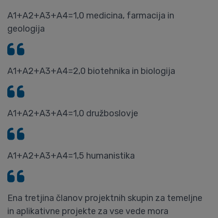
A1+A2+A3+A4=1,0 medicina, farmacija in
geologija
A1+A2+A3+A4=2,0 biotehnika in biologija
A1+A2+A3+A4=1,0 družboslovje
A1+A2+A3+A4=1,5 humanistika
Ena tretjina članov projektnih skupin za temeljne
in aplikativne projekte za vse vede mora