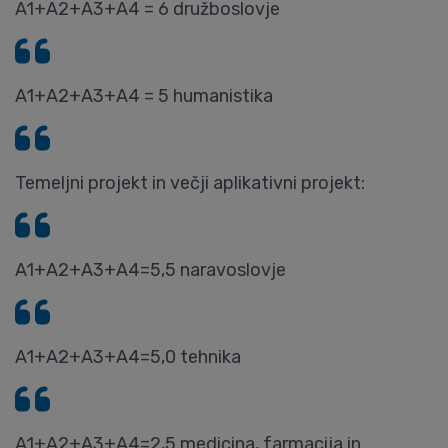
A1+A2+A3+A4 = 6 družboslovje
A1+A2+A3+A4 = 5 humanistika
Temeljni projekt in večji aplikativni projekt:
A1+A2+A3+A4=5,5 naravoslovje
A1+A2+A3+A4=5,0 tehnika
A1+A2+A3+A4=2,5 medicina, farmacija in