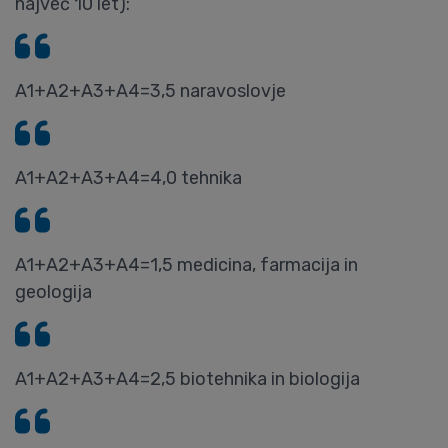
največ 10 let):
A1+A2+A3+A4=3,5 naravoslovje
A1+A2+A3+A4=4,0 tehnika
A1+A2+A3+A4=1,5 medicina, farmacija in
geologija
A1+A2+A3+A4=2,5 biotehnika in biologija