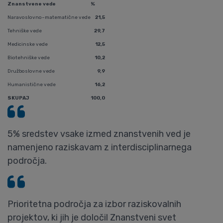
Znanstvene vede
%
Naravoslovno–matematične vede
21,5
Tehniške vede
29,7
Medicinske vede
12,5
Biotehniške vede
10,2
Družboslovne vede
9,9
Humanistične vede
16,2
SKUPAJ
100,0
5% sredstev vsake izmed znanstvenih ved je
namenjeno raziskavam z interdisciplinarnega
področja.
Prioritetna področja za izbor raziskovalnih
projektov, ki jih je določil Znanstveni svet