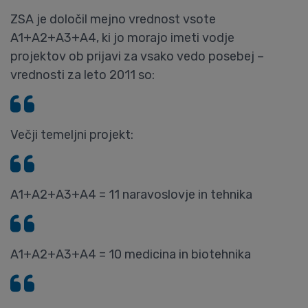
ZSA je določil mejno vrednost vsote
A1+A2+A3+A4, ki jo morajo imeti vodje
projektov ob prijavi za vsako vedo posebej –
vrednosti za leto 2011 so:
Večji temeljni projekt:
A1+A2+A3+A4 = 11 naravoslovje in tehnika
A1+A2+A3+A4 = 10 medicina in biotehnika