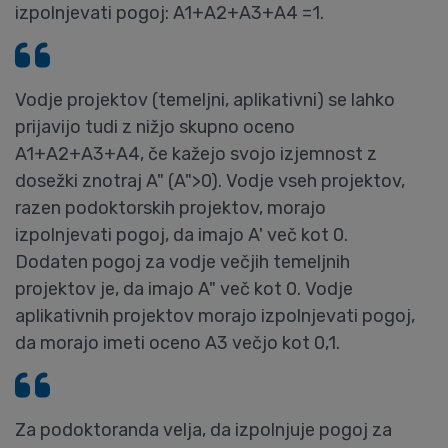
izpolnjevati pogoj: A1+A2+A3+A4 =1.
Vodje projektov (temeljni, aplikativni) se lahko
prijavijo tudi z nižjo skupno oceno
A1+A2+A3+A4, če kažejo svojo izjemnost z
dosežki znotraj A" (A">0). Vodje vseh projektov,
razen podoktorskih projektov, morajo
izpolnjevati pogoj, da imajo A' več kot 0.
Dodaten pogoj za vodje večjih temeljnih
projektov je, da imajo A" več kot 0. Vodje
aplikativnih projektov morajo izpolnjevati pogoj,
da morajo imeti oceno A3 večjo kot 0,1.
Za podoktoranda velja, da izpolnjuje pogoj za