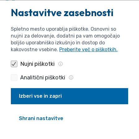
Nastavitve zasebnosti
Javna agencija za raziskovalno dejavnost RS,
Bleiweisova cesta 30,
Spletno mesto uporablja piškotke. Osnovni so
1000 Ljubljana,
nujni za delovanje, dodatni pa vam omogočajo
boljšo uporabniško izkušnjo in dostop do
kakovostne vsebine.
Preberite več o piškotkih.
ravno tako do
15.12.2011 do 12.00 ure
.
Nujni piškotki
Agencija bo upoštevala podatke iz teh obrazcev
Analitični piškotki
samo v primeru, če kandidat ni član programske
skupine.
Izberi vse in zapri
Prijava na javni razpis
Razpis bo potekal v dveh fazah. Vsi prijavitelji se
Shrani nastavitve
na razpis prijavijo v I. fazi s kratko prijavo z
obrazcem ARRS-ZV-JR-Prijava/2011-I.