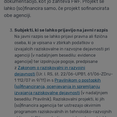
dokumentacijo, kot jo zahteva FWF. Projekt se
lahko (so)financira samo, če projekt sofinancirata
obe agenciji.
Subjekti, ki se lahko prijavijo na javni razpis
Na javni razpis se lahko prijavi pravna ali fizična
oseba, ki je vpisana v zbirkah podatkov o
izvajalcih raziskovalne in razvojne dejavnosti pri
agenciji (v nadaljnjem besedilu: evidence
agencije) ter izpolnjuje pogoje, predpisane
z
Zakonom o raziskovalni in razvojni
dejavnosti
(Ur. l. RS, št. 22/06-UPB1, 61/06-ZDru-
1 112/07 in 9/11) in s
Pravilnikom o postopkih
(so)financiranja, ocenjevanja in spremljanju
izvajanja raziskovalne dejavnosti
(v nadaljnjem
besedilu: Pravilnik). Raziskovalni projekti, ki jih
(so)financira agencija ter ustrezajo okvirnim
programom raziskovalnih in tehnološko-razvojnih