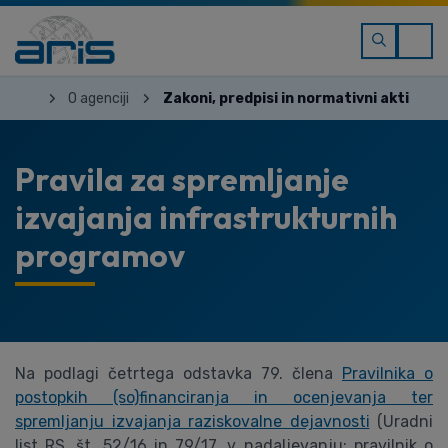
O agenciji
Zakoni, predpisi in normativni akti
Pravila za spremljanje
izvajanja infrastrukturnih
programov
Na podlagi četrtega odstavka 79. člena
Pravilnika o
postopkih (so)financiranja in ocenjevanja ter
spremljanju izvajanja raziskovalne dejavnosti
(Uradni
list RS, št. 52/16 in 79/17, v nadaljevanju: pravilnik o