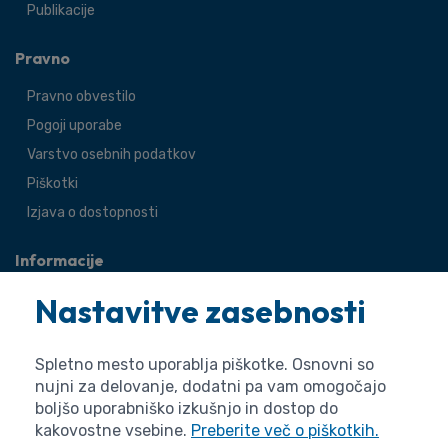
Publikacije
Pravno
Pravno obvestilo
Pogoji uporabe
Varstvo osebnih podatkov
Piškotki
Izjava o dostopnosti
Informacije
O agenciji
Nastavitve zasebnosti
Splošne zadeve
Pravne zadeve
Spletno mesto uporablja piškotke. Osnovni so
nujni za delovanje, dodatni pa vam omogočajo
boljšo uporabniško izkušnjo in dostop do
kakovostne vsebine.
Preberite več o piškotkih.