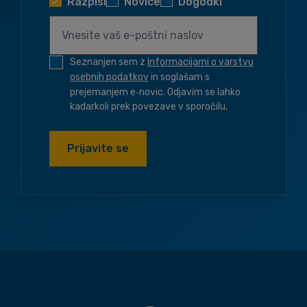
Razpisi
Novice
Dogodki
Seznanjen sem z
Informacijami o varstvu
osebnih podatkov
in soglašam s
prejemanjem e‑novic. Odjavim se lahko
kadarkoli prek povezave v sporočilu.
Prijavite se