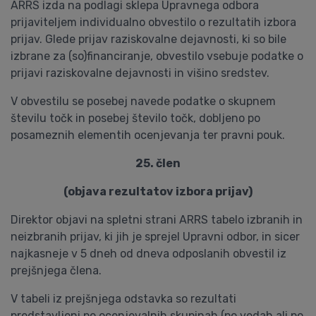
ARRS izda na podlagi sklepa Upravnega odbora
prijaviteljem individualno obvestilo o rezultatih izbora
prijav. Glede prijav raziskovalne dejavnosti, ki so bile
izbrane za (so)financiranje, obvestilo vsebuje podatke o
prijavi raziskovalne dejavnosti in višino sredstev.
V obvestilu se posebej navede podatke o skupnem
številu točk in posebej število točk, dobljeno po
posameznih elementih ocenjevanja ter pravni pouk.
25. člen
(objava rezultatov izbora prijav)
Direktor objavi na spletni strani ARRS tabelo izbranih in
neizbranih prijav, ki jih je sprejel Upravni odbor, in sicer
najkasneje v 5 dneh od dneva odposlanih obvestil iz
prejšnjega člena.
V tabeli iz prejšnjega odstavka so rezultati
predstavljeni po ocenjevalnih skupinah (po vedah ali po