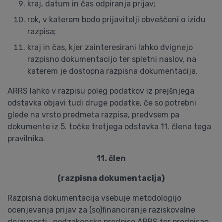
kraj, datum in čas odpiranja prijav;
rok, v katerem bodo prijavitelji obveščeni o izidu
razpisa;
kraj in čas, kjer zainteresirani lahko dvignejo
razpisno dokumentacijo ter spletni naslov, na
katerem je dostopna razpisna dokumentacija.
ARRS lahko v razpisu poleg podatkov iz prejšnjega
odstavka objavi tudi druge podatke, če so potrebni
glede na vrsto predmeta razpisa, predvsem pa
dokumente iz 5. točke tretjega odstavka 11. člena tega
pravilnika.
11. člen
(razpisna dokumentacija)
Razpisna dokumentacija vsebuje metodologijo
ocenjevanja prijav za (so)financiranje raziskovalne
dejavnosti , podzakonske predpise ARRS ter predpisan