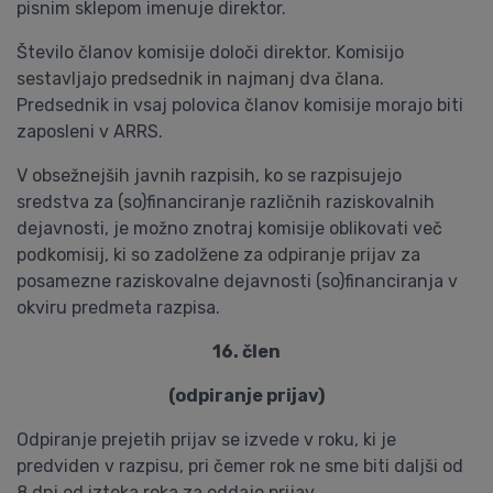
pisnim sklepom imenuje direktor.
Število članov komisije določi direktor. Komisijo
sestavljajo predsednik in najmanj dva člana.
Predsednik in vsaj polovica članov komisije morajo biti
zaposleni v ARRS.
V obsežnejših javnih razpisih, ko se razpisujejo
sredstva za (so)financiranje različnih raziskovalnih
dejavnosti, je možno znotraj komisije oblikovati več
podkomisij, ki so zadolžene za odpiranje prijav za
posamezne raziskovalne dejavnosti (so)financiranja v
okviru predmeta razpisa.
16. člen
(odpiranje prijav)
Odpiranje prejetih prijav se izvede v roku, ki je
predviden v razpisu, pri čemer rok ne sme biti daljši od
8 dni od izteka roka za oddajo prijav.