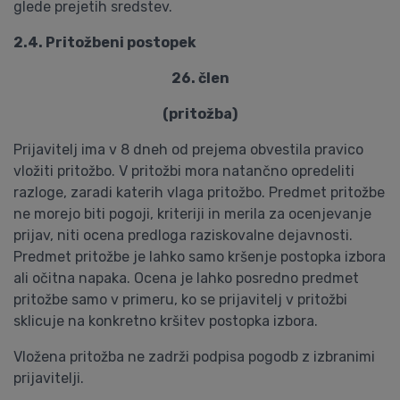
glede prejetih sredstev.
2.4. Pritožbeni postopek
26. člen
(pritožba)
Prijavitelj ima v 8 dneh od prejema obvestila pravico
vložiti pritožbo. V pritožbi mora natančno opredeliti
razloge, zaradi katerih vlaga pritožbo. Predmet pritožbe
ne morejo biti pogoji, kriteriji in merila za ocenjevanje
prijav, niti ocena predloga raziskovalne dejavnosti.
Predmet pritožbe je lahko samo kršenje postopka izbora
ali očitna napaka. Ocena je lahko posredno predmet
pritožbe samo v primeru, ko se prijavitelj v pritožbi
sklicuje na konkretno kršitev postopka izbora.
Vložena pritožba ne zadrži podpisa pogodb z izbranimi
prijavitelji.