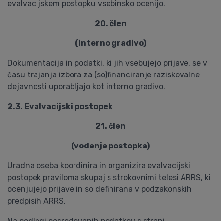
evalvacijskem postopku vsebinsko ocenijo.
20. člen
(interno gradivo)
Dokumentacija in podatki, ki jih vsebujejo prijave, se v
času trajanja izbora za (so)financiranje raziskovalne
dejavnosti uporabljajo kot interno gradivo.
2.3. Evalvacijski postopek
21. člen
(vodenje postopka)
Uradna oseba koordinira in organizira evalvacijski
postopek praviloma skupaj s strokovnimi telesi ARRS, ki
ocenjujejo prijave in so definirana v podzakonskih
predpisih ARRS.
Na podlagi posredovanih podatkov s strani