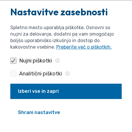
dolžnost ARRS, da spremlja in nadzira
Nastavitve zasebnosti
izvajanje pogodbe ter namensko porabo
sredstev;
določilo, da mora sopogodbenik ob
Spletno mesto uporablja piškotke. Osnovni so
nenamenski porabi sredstev, sredstva vrniti
nujni za delovanje, dodatni pa vam omogočajo
skupaj z zakonitimi zamudnimi obrestmi;
boljšo uporabniško izkušnjo in dostop do
kakovostne vsebine.
Preberite več o piškotkih.
določilo, da mora sopogodbenik obrazložiti
in utemeljiti podaljšanje roka porabe
Nujni piškotki
sredstev glede na predvideni terminski
plan, ker v nasprotnem primeru izgubi
Analitični piškotki
pravico do nadaljnje porabe sredstev;
določilo glede pravic intelektualne lastnine;
Izberi vse in zapri
drugo, kar sledi iz podzakonskih predpisov ARRS
glede obvezne vsebine pogodb.
Shrani nastavitve
V pogodbi direktor določi osebo, zaposleno v ARRS, za
spremljanje izvajanja določil pogodbe.