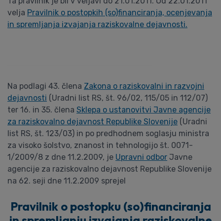
Ta pravilnik je bil v veljavi do 21.01.2011. Od 22.01.2011
velja
Pravilnik o postopkih (so)financiranja, ocenjevanja
in spremljanja izvajanja raziskovalne dejavnosti.
Na podlagi 43. člena
Zakona o raziskovalni in razvojni
dejavnosti
(Uradni list RS, št. 96/02, 115/05 in 112/07)
ter 16. in 35. člena
Sklepa o ustanovitvi Javne agencije
za raziskovalno dejavnost Republike Slovenije
(Uradni
list RS, št. 123/03) in po predhodnem soglasju ministra
za visoko šolstvo, znanost in tehnologijo št. 0071-
1/2009/8 z dne 11.2.2009, je
Upravni odbor
Javne
agencije za raziskovalno dejavnost Republike Slovenije
na 62. seji dne 11.2.2009 sprejel
Pravilnik o postopku (so)financiranja
in spremljanju izvajanja raziskovalne