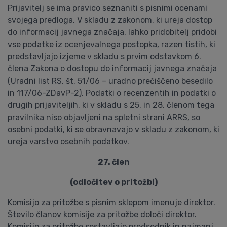
Prijavitelj se ima pravico seznaniti s pisnimi ocenami
svojega predloga. V skladu z zakonom, ki ureja dostop
do informacij javnega značaja, lahko pridobitelj pridobi
vse podatke iz ocenjevalnega postopka, razen tistih, ki
predstavljajo izjeme v skladu s prvim odstavkom 6.
člena Zakona o dostopu do informacij javnega značaja
(Uradni list RS, št. 51/06 – uradno prečiščeno besedilo
in 117/06-ZDavP-2). Podatki o recenzentih in podatki o
drugih prijaviteljih, ki v skladu s 25. in 28. členom tega
pravilnika niso objavljeni na spletni strani ARRS, so
osebni podatki, ki se obravnavajo v skladu z zakonom, ki
ureja varstvo osebnih podatkov.
27. člen
(odločitev o pritožbi)
Komisijo za pritožbe s pisnim sklepom imenuje direktor.
Število članov komisije za pritožbe določi direktor.
Komisijo za pritožbe sestavljajo predsednik in najmanj