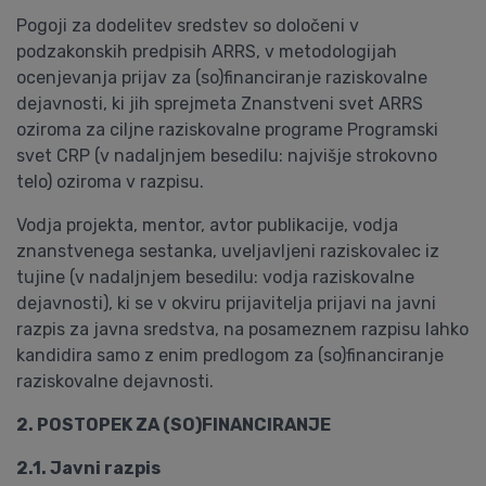
Pogoji za dodelitev sredstev so določeni v
podzakonskih predpisih ARRS, v metodologijah
ocenjevanja prijav za (so)financiranje raziskovalne
dejavnosti, ki jih sprejmeta Znanstveni svet ARRS
oziroma za ciljne raziskovalne programe Programski
svet CRP (v nadaljnjem besedilu: najvišje strokovno
telo) oziroma v razpisu.
Vodja projekta, mentor, avtor publikacije, vodja
znanstvenega sestanka, uveljavljeni raziskovalec iz
tujine (v nadaljnjem besedilu: vodja raziskovalne
dejavnosti), ki se v okviru prijavitelja prijavi na javni
razpis za javna sredstva, na posameznem razpisu lahko
kandidira samo z enim predlogom za (so)financiranje
raziskovalne dejavnosti.
2. POSTOPEK ZA (SO)FINANCIRANJE
2.1. Javni razpis