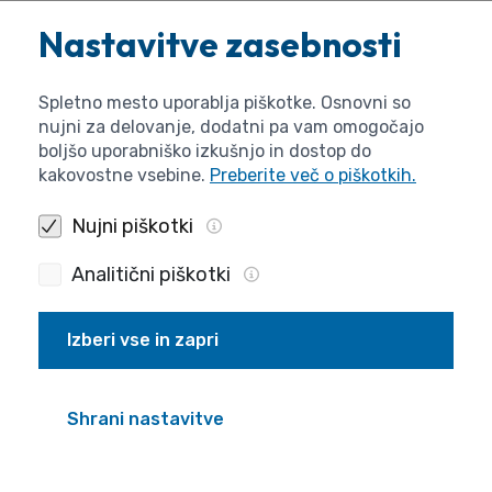
Nastavitve zasebnosti
6. Delovni čas
25. člen
Spletno mesto uporablja piškotke. Osnovni so
nujni za delovanje, dodatni pa vam omogočajo
Polni delovni čas traja največ 40 ur tedensko. V
boljšo uporabniško izkušnjo in dostop do
zavodih, kjer delovni čas traja več kot 40 ur tedensko,
kakovostne vsebine.
Preberite več o piškotkih.
uveljavijo 40-urni teden v dveh mesecih po uveljavitvi
te kolektivne pogodbe.
Nujni piškotki
Delovni čas je praviloma enakomerno razporejen na pet
Analitični piškotki
delovnih dni v tednu.
Če tako zahtevajo razmere in delovni proces, se delovni
Izberi vse in zapri
čas lahko prerazporeja tako, da se doseže poprečna
tedenska delovna obremenitev v okviru 6 mesecev.
Shrani nastavitve
7. Delo preko polnega delovnega časa