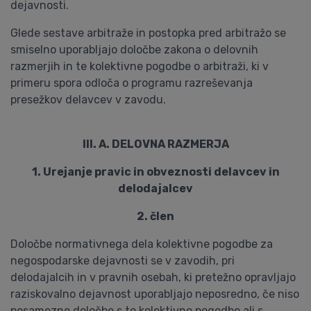
dejavnosti.
Glede sestave arbitraže in postopka pred arbitražo se
smiselno uporabljajo določbe zakona o delovnih
razmerjih in te kolektivne pogodbe o arbitraži, ki v
primeru spora odloča o programu razreševanja
presežkov delavcev v zavodu.
III. A. DELOVNA RAZMERJA
1. Urejanje pravic in obveznosti delavcev in
delodajalcev
2. člen
Določbe normativnega dela kolektivne pogodbe za
negospodarske dejavnosti se v zavodih, pri
delodajalcih in v pravnih osebah, ki pretežno opravljajo
raziskovalno dejavnost uporabljajo neposredno, če niso
posamezne določbe s to kolektivno pogodbo ali s