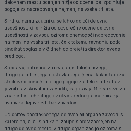
delovnem mestu ocenjen nižje od ocene, da izpolnjuje
pogoje za napredovanje najmanj na vsaka tri leta.
Sindikalnemu zaupniku se lahko določi delovna
uspešnost, ki je nižja od povprečne ocene delovne
uspešnosti v zavodu oziroma onemogoči napredovanje
najmanj na vsaka tri leta, če k takemu ravnanju poda
sindikat soglasje v 8 dneh od prejetja direktorjevega
predloga.
Sredstva, potrebna za izvajanje določb prvega,
drugega in tretjega odstavka tega člena, kakor tudi za
strokovno pomoč in druge pogoje za delo sindikata v
javnih raziskovalnih zavodih, zagotavlja Ministrstvo za
znanost in tehnologijo v okviru rednega financiranja
osnovne dejavnosti teh zavodov.
Odločitev pooblaščenega delavca ali organa zavoda, s
katero naj bi bil sindikalni zaupnik prerazporejen na
drugo delovno mesto, v drugo organizacijo oziroma k