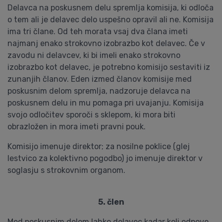
Delavca na poskusnem delu spremlja komisija, ki odloča
o tem ali je delavec delo uspešno opravil ali ne. Komisija
ima tri člane. Od teh morata vsaj dva člana imeti
najmanj enako strokovno izobrazbo kot delavec. Če v
zavodu ni delavcev, ki bi imeli enako strokovno
izobrazbo kot delavec, je potrebno komisijo sestaviti iz
zunanjih članov. Eden izmed članov komisije med
poskusnim delom spremlja, nadzoruje delavca na
poskusnem delu in mu pomaga pri uvajanju. Komisija
svojo odločitev sporoči s sklepom, ki mora biti
obrazložen in mora imeti pravni pouk.
Komisijo imenuje direktor; za nosilne poklice (glej
lestvico za kolektivno pogodbo) jo imenuje direktor v
soglasju s strokovnim organom.
5. člen
Med poskusnim delom lahko delavec kadar koli odpove