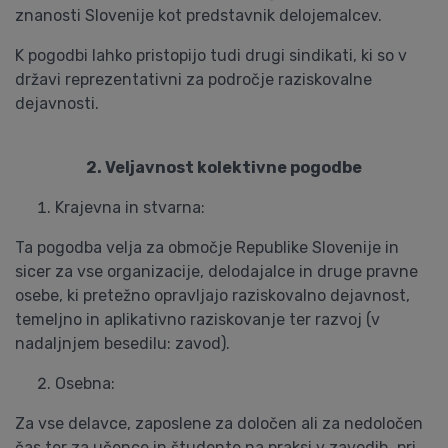
znanosti Slovenije kot predstavnik delojemalcev.
K pogodbi lahko pristopijo tudi drugi sindikati, ki so v
državi reprezentativni za področje raziskovalne
dejavnosti.
2. Veljavnost kolektivne pogodbe
Krajevna in stvarna:
Ta pogodba velja za območje Republike Slovenije in
sicer za vse organizacije, delodajalce in druge pravne
osebe, ki pretežno opravljajo raziskovalno dejavnost,
temeljno in aplikativno raziskovanje ter razvoj (v
nadaljnjem besedilu: zavod).
Osebna:
Za vse delavce, zaposlene za določen ali za nedoločen
čas ter za učence in študente na praksi v zavodih, pri