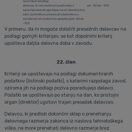
lastnikom kmetije
delavec, ki ima možnost preživetja z
od - 50 do - 100
opravljanjem druge dejavnosti (kmetijstvo,
obrt, lastništvo oziroma družabništvo v
zasebnem ali mešanem podjetju)od -50 do
-100
V primeru, da ni mogoče določiti presežnih delavcev na
podlagi gornjih kriterijev, se kot dopolnilni kriterij
upošteva daljša delovna doba v zavodu.
22. člen
Kriteriji se upoštevajo na podlagi dokumentiranih
podatkov (listinski podatki), s katerimi razpolaga zavod,
oziroma jih na podlagi poziva posredujejo delavci.
Podatki se upoštevajo po stanju na dan, ko pristojni
organ (direktor) ugotovi trajen presežek delavcev.
Delavcu, ki predloži dokončni sklep o prenehanju
delovnega razmerja zakonca iz naslova tehnološkega
viška, ne more prenehati delovno razmerje brez