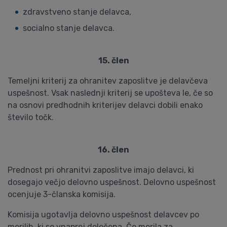
zdravstveno stanje delavca,
socialno stanje delavca.
15. člen
Temeljni kriterij za ohranitev zaposlitve je delavčeva
uspešnost. Vsak naslednji kriterij se upošteva le, če so
na osnovi predhodnih kriterijev delavci dobili enako
število točk.
16. člen
Prednost pri ohranitvi zaposlitve imajo delavci, ki
dosegajo večjo delovno uspešnost. Delovno uspešnost
ocenjuje 3-članska komisija.
Komisija ugotavlja delovno uspešnost delavcev po
merilih, ki so vnaprej določena. Če merila za