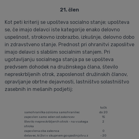
21. člen
Kot peti kriterij se upošteva socialno stanje; upošteva
se, če imajo delavci iste kategorije enako delovno
uspešnost, strokovno izobrazbo, izkušnje, delovno dobo
in zdravstveno stanje. Prednost pri ohranitvi zaposlitve
imajo delavci s slabšim socialnim stanjem. Pri
ugotavljanju socialnega stanja pa se upošteva
predvsem dohodek na družinskega člana, število
nepreskrbljenih otrok, zaposlenost družinskih članov,
opravljanje obrtne dejavnosti, lastništvo solastništvo
zasebnih in mešanih podjetij:
točk
samohranilka oziroma samohranilec
do 20
zaposlen samo eden od zakoncev
15
število nepreskrbljenih otrok - na vsakega
2
otroka
zaposlena oba zakonca
0
delavec, ki živi v skupnem gospodinjstvu z
- 20