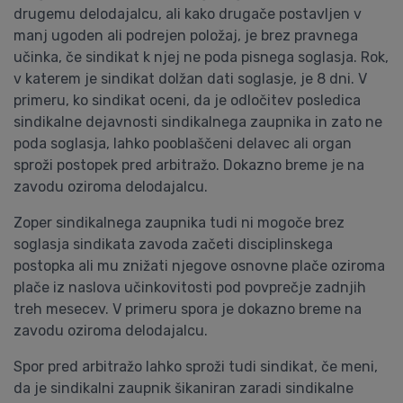
drugemu delodajalcu, ali kako drugače postavljen v
manj ugoden ali podrejen položaj, je brez pravnega
učinka, če sindikat k njej ne poda pisnega soglasja. Rok,
v katerem je sindikat dolžan dati soglasje, je 8 dni. V
primeru, ko sindikat oceni, da je odločitev posledica
sindikalne dejavnosti sindikalnega zaupnika in zato ne
poda soglasja, lahko pooblaščeni delavec ali organ
sproži postopek pred arbitražo. Dokazno breme je na
zavodu oziroma delodajalcu.
Zoper sindikalnega zaupnika tudi ni mogoče brez
soglasja sindikata zavoda začeti disciplinskega
postopka ali mu znižati njegove osnovne plače oziroma
plače iz naslova učinkovitosti pod povprečje zadnjih
treh mesecev. V primeru spora je dokazno breme na
zavodu oziroma delodajalcu.
Spor pred arbitražo lahko sproži tudi sindikat, če meni,
da je sindikalni zaupnik šikaniran zaradi sindikalne