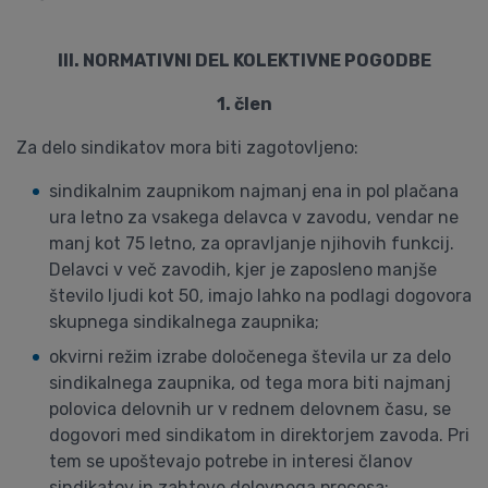
III. NORMATIVNI DEL KOLEKTIVNE POGODBE
1. člen
Za delo sindikatov mora biti zagotovljeno:
sindikalnim zaupnikom najmanj ena in pol plačana
ura letno za vsakega delavca v zavodu, vendar ne
manj kot 75 letno, za opravljanje njihovih funkcij.
Delavci v več zavodih, kjer je zaposleno manjše
število ljudi kot 50, imajo lahko na podlagi dogovora
skupnega sindikalnega zaupnika;
okvirni režim izrabe določenega števila ur za delo
sindikalnega zaupnika, od tega mora biti najmanj
polovica delovnih ur v rednem delovnem času, se
dogovori med sindikatom in direktorjem zavoda. Pri
tem se upoštevajo potrebe in interesi članov
sindikatov in zahteve delovnega procesa;