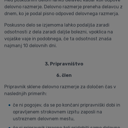
delovno razmerje. Delovno razmerje preneha delavcu z
dnem, ko je podal pisno odpoved delovnega razmerja.
Poskusno delo se izjemoma lahko podaljša zaradi
odsotnosti z dela zaradi daljše bolezni, vpoklica na
vojaške vaje in podobnega, če ta odsotnost znaša
najmanj 10 delovnih dni.
3. Pripravništvo
6. člen
Pripravnik sklene delovno razmerje za določen čas v
naslednjih primerih:
če ni pogojev, da se po končani pripravniški dobi in
opravljenem strokovnem izpitu zaposli na
ustreznem delovnem mestu,
če si pripravnik izrecno želi pridobiti samo delovne