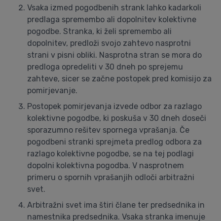
Vsaka izmed pogodbenih strank lahko kadarkoli
predlaga spremembo ali dopolnitev kolektivne
pogodbe. Stranka, ki želi spremembo ali
dopolnitev, predloži svojo zahtevo nasprotni
strani v pisni obliki. Nasprotna stran se mora do
predloga opredeliti v 30 dneh po sprejemu
zahteve, sicer se začne postopek pred komisijo za
pomirjevanje.
Postopek pomirjevanja izvede odbor za razlago
kolektivne pogodbe, ki poskuša v 30 dneh doseči
sporazumno rešitev spornega vprašanja. Če
pogodbeni stranki sprejmeta predlog odbora za
razlago kolektivne pogodbe, se na tej podlagi
dopolni kolektivna pogodba. V nasprotnem
primeru o spornih vprašanjih odloči arbitražni
svet.
Arbitražni svet ima štiri člane ter predsednika in
namestnika predsednika. Vsaka stranka imenuje